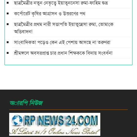
ছাত্রমৈত্রীর নতুন নেতৃত্বে ইয়াতুননেসা রুমা-ফাহিম শুভ্র
কর্পোরেট কৃষির আগ্রাসন ও উত্তরণের পথ
ছাত্রমৈত্রীর প্রথম নারী সভাপ‌তি ইয়াতুন্নেসা রুমা, তোমা‌কে
অ‌ভিবাদন!
সাংবাদিকতা পড়েও কেন এই পেশায় আসছে না তরুণরা
শ্রীমঙ্গলে অবসরপ্রাপ্ত চার প্রধান শিক্ষককে বিদায় সংবর্ধনা
অারপি নিউজ