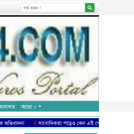
আদালত
আরো >
‌ভিবাদন!
সাংবাদিকতা পড়েও কেন এই পেশায় আসছে না তরুণরা