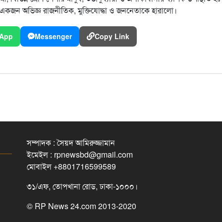
গন একজন অভিজ্ঞ রাজনীতিক, মুক্তিযোদ্ধা ও জননেতাকে হারালো।
App
Messenger
Copy Link
সম্পাদক : সৈয়দ আমিরুজ্জামান
ইমেইল : rpnewsbd@gmail.com
মোবাইল +8801716599589
৩১/এফ, তোপখানা রোড, ঢাকা-১০০০।
© RP News 24.com 2013-2020