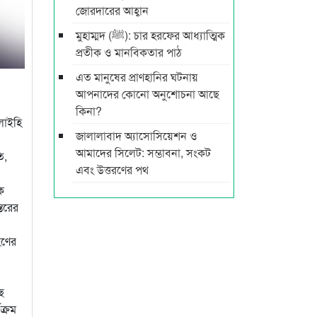
জোরদারের আহ্বান
মুহাম্মদ (ﷺ): চার হরফের আধ্যাত্মিক
প্রতীক ও মানবিকতার পাঠ
এত মানুষের প্রাণহানির ঘটনায়
আপনাদের কোনো অনুশোচনা আছে
কিনা?
লাইহি
জালালাবাদ অ্যাসোসিয়েশন ও
আমাদের সিলেট: সম্ভাবনা, সংকট
ি,
এবং উত্তরণের পথ
ক
তরের
হণের
ে
ক্রম