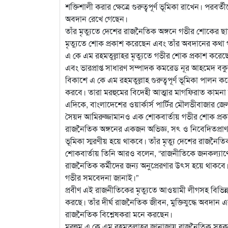
শক্তিশালী করার ক্ষেত্রে গুরুত্বপূর্ণ ভূমিকা রাখেন। 
অবদান রেখে গেছেন।
তাঁর মৃত্যুতে দেশের রাজনৈতিক অঙ্গনে গভীর শোকের ছা
মৃত্যুতে শোক প্রকাশ করেছেন এবং তাঁর অবদানের কথা গভী
এ কে এম রহমতুল্লাহর মৃত্যুতে গভীর শোক প্রকাশ করেছেন
এবং ভারপ্রাপ্ত সাধারণ সম্পাদক কমরেড নূর আহমেদ বকু
বিকাশে এ কে এম রহমতুল্লাহ গুরুত্বপূর্ণ ভূমিকা পালন ক
করবে। তারা মরহুমের বিদেহী আত্মার মাগফিরাত কামনা 
এদিকে, বাংলাদেশের ওয়ার্কার্স পার্টির মৌলভীবাজার জ
সৈয়দ আমিরুজ্জামানও এক শোকবার্তায় গভীর শোক প্রকাশ
রাজনৈতিক অঙ্গনের একজন অভিজ্ঞ, সৎ ও নিবেদিতপ্রাণ নেতা
ভূমিকা স্মরণীয় হয়ে থাকবে। তাঁর মৃত্যু দেশের রাজনৈতি
শোকবার্তায় তিনি আরও বলেন, “রাজনীতিকে জনকল্যাণের হ
রাজনৈতিক কর্মীদের জন্য অনুপ্রেরণার উৎস হয়ে থাকবে। 
গভীর সমবেদনা জানাই।”
প্রবীণ এই রাজনীতিকের মৃত্যুতে আওয়ামী লীগসহ বিভিন
করছে। তাঁর দীর্ঘ রাজনৈতিক জীবন, মুক্তিযুদ্ধে অবদা
রাজনৈতিক বিশ্লেষকরা মনে করছেন।
মরহুম এ কে এম রহমতুল্লাহর জানাজায় রাজনৈতিক সহকর্মী,