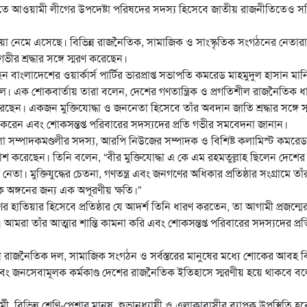
পরবর্তীতে আওয়ামী লীগের উপদেষ্টা পরিষদের সদস্য হিসেবে জাতীয় রাজনীতিতেও সক
য়া নেমে এসেছে। বিভিন্ন রাজনৈতিক, সামাজিক ও সাংস্কৃতিক সংগঠনের নেতারা
র শ্রদ্ধার সঙ্গে স্মরণ করেছেন।
 বাংলাদেশের ওয়ার্কার্স পার্টির ভারপ্রাপ্ত সভাপতি কমরেড মাহমুদুল হাসান মা
ল। এক শোকবার্তায় তারা বলেন, দেশের গণতান্ত্রিক ও প্রগতিশীল রাজনৈতিক ধ
রেছেন। একজন মুক্তিযোদ্ধা ও জননেতা হিসেবে তাঁর অবদান জাতি শ্রদ্ধার সঙ্গে স
করেন এবং শোকসন্তপ্ত পরিবারের সদস্যদের প্রতি গভীর সমবেদনা জানান।
েলা সম্পাদকমণ্ডলীর সদস্য, আরপি নিউজের সম্পাদক ও বিশিষ্ট কলামিস্ট কমরেড
 করেছেন। তিনি বলেন, “বীর মুক্তিযোদ্ধা এ কে এম রহমতুল্লাহ ছিলেন দেশের
। মুক্তিযুদ্ধের চেতনা, গণতন্ত্র এবং জনগণের অধিকার প্রতিষ্ঠার সংগ্রামে তাঁ
ক অঙ্গনের জন্য এক অপূরণীয় ক্ষতি।”
াতিয়ার হিসেবে প্রতিষ্ঠার যে আদর্শ তিনি ধারণ করতেন, তা আগামী প্রজন্মে
আমরা তাঁর আত্মার শান্তি কামনা করি এবং শোকসন্তপ্ত পরিবারের সদস্যদের প্রত
্ন রাজনৈতিক দল, সামাজিক সংগঠন ও সর্বস্তরের মানুষের মধ্যে শোকের আবহ 
ন এবং জনসেবামূলক কর্মকাণ্ড দেশের রাজনৈতিক ইতিহাসে স্মরণীয় হয়ে থাকবে ব
 বিভিন্ন শ্রেণি-পেশার মানুষ, শুভানুধ্যায়ী ও এলাকাবাসীর ব্যাপক উপস্থিতি হ