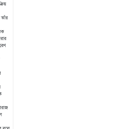
্রিয়
 তাঁর
নিক
ারার
্মরণ
র
র
ি
বিরাজ
লে
বে বলে