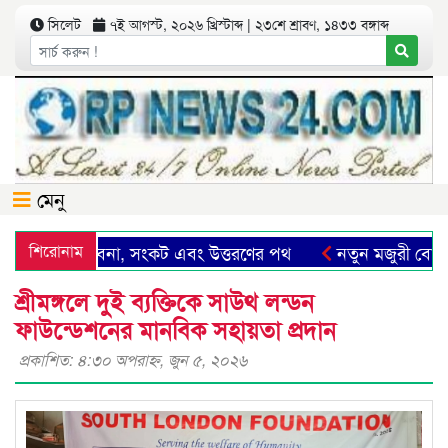
সিলেট
৭ই আগস্ট, ২০২৬ খ্রিস্টাব্দ | ২৩শে শ্রাবণ, ১৪৩৩ বঙ্গাব্দ
মেনু
িলেট: সম্ভাবনা, সংকট এবং উত্তরণের পথ
শিরোনাম
নতুন মজুরী বোর্ড গ
শ্রীমঙ্গলে দুই ব্যক্তিকে সাউথ লন্ডন
ফাউন্ডেশনের মানবিক সহায়তা প্রদান
প্রকাশিত: ৪:৩০ অপরাহ্ণ, জুন ৫, ২০২৬