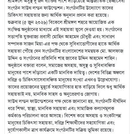
শ্রীমঙ্গলে অসুস্থ দু’জন ব্যক্তির পাশে দাঁড়িয়েছে আন্তর্জাতিক স্বেচ্ছাসেবী
সংগঠন সাউথ লন্ডন ফাউন্ডেশন।
সংগঠনটির উদ্যোগে তাদের
চিকিৎসা সহায়তার জন্য আর্থিক অনুদান প্রদান করা হয়েছে।
শুক্রবার (৫ জুন ২০২৬) বিকেলে শ্রীমঙ্গল শহরে আয়োজিত এক
সংক্ষিপ্ত অনুষ্ঠানের মাধ্যমে এই সহায়তা তুলে দেওয়া হয়। সংগঠনের
সভাপতি যুক্তরাজ্য প্রবাসী মোহিন আহমেদ চৌধুরী এবং সাধারণ
সম্পাদক সাজন মিয়া-এর পক্ষ থেকে সুবিধাভোগীদের হাতে আর্থিক
সহায়তা পৌঁছে দেন সংগঠনটির বাংলাদেশের সমন্বয়ক মো. আলফাজ
উদ্দিন ও সংগঠনের প্রতিনিধি শাহ জাবের উদ্দিন আহমেদ শাহিন।
অনুষ্ঠানে বক্তারা বলেন, সমাজের অসহায়, অসুস্থ ও সুবিধাবঞ্চিত
মানুষের পাশে দাঁড়ানো একটি মানবিক দায়িত্ব। দেশের বিভিন্ন অঞ্চলে
দরিদ্র ও চিকিৎসাসেবাবঞ্চিত মানুষের সংখ্যা এখনও উল্লেখযোগ্য।
তাদের প্রয়োজনের মুহূর্তে সহযোগিতার হাত বাড়িয়ে দিলে শুধু আর্থিক
সহায়তাই নয়, মানবিক সাহস ও অনুপ্রেরণাও জোগায়।
সাউথ লন্ডন ফাউন্ডেশনের পক্ষ থেকে জানানো হয়, সংগঠনটি দীর্ঘদিন
ধরে শিক্ষা, স্বাস্থ্য, মানবিক সহায়তা এবং সামাজিক কল্যাণমূলক
কর্মকাণ্ড পরিচালনা করে আসছে। বিশেষ করে অসহায় ও সংকটাপন্ন
মানুষের চিকিৎসা সহায়তা, দরিদ্র শিক্ষার্থীদের সহযোগিতা এবং
দুর্যোগকালীন ত্রাণ কার্যক্রমে সংগঠনটির সক্রিয় ভূমিকা রয়েছে।