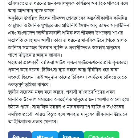
ভবিষ্যতেও এ ধরনের জনকল্যাণমূলক কার্যক্রম অব্যাহত থাকবে বলে
তারা আশাবাদ ব্যক্ত করেন।
অনুষ্ঠানে উপস্থিত ছিলেন শ্রীমঙ্গল প্রেসক্লাবের অন্তর্বর্তীকালীন কমিটির
আহ্বায়ক ও দৈনিক যুগান্তর-এর প্রতিনিধি সৈয়দ আবু জাফর সালাউদ্দিন
এবং বাংলাদেশ জাতীয়তাবাদী শ্রমিক দল শ্রীমঙ্গল উপজেলা শাখার
সভাপতি মোহাম্মদ আলী। তারা এ ধরনের মানবিক উদ্যোগকে স্বাগত
জানিয়ে সমাজের বিত্তবান ব্যক্তি ও প্রবাসীদেরও অসহায় মানুষের
পাশে দাঁড়ানোর আহ্বান জানান।
সহায়তা গ্রহণকারী ব্যক্তিরা সাউথ লন্ডন ফাউন্ডেশনের প্রতি কৃতজ্ঞতা
প্রকাশ করে বলেন, চিকিৎসা ব্যয় বহনে তারা দীর্ঘদিন ধরে নানা
সংকটে ছিলেন। এই অনুদান তাদের চিকিৎসা কার্যক্রম চালিয়ে যেতে
গুরুত্বপূর্ণ ভূমিকা রাখবে।
স্থানীয় সচেতন মহল মনে করছে, প্রবাসী বাংলাদেশিদের এমন
মানবিক উদ্যোগ সমাজের অবহেলিত মানুষের জন্য আশার আলো হয়ে
উঠতে পারে। সামাজিক উন্নয়ন ও মানবকল্যাণে ব্যক্তি ও সংগঠনের
সমন্বিত প্রচেষ্টা আরও বিস্তৃত হলে অসহায় মানুষের জীবনমান উন্নয়নে
তা ইতিবাচক প্রভাব ফেলবে।
Share
Tweet
Share
WhatsApp