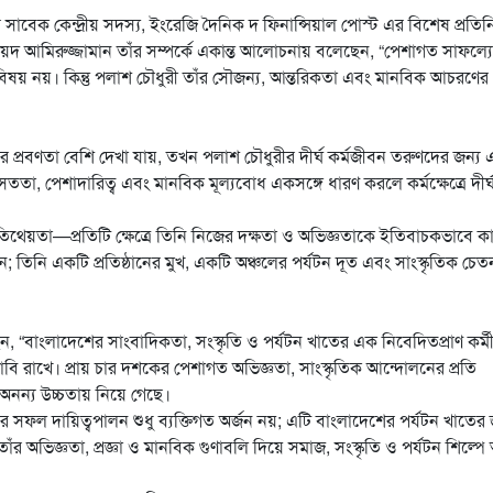
রীর সাবেক কেন্দ্রীয় সদস্য, ইংরেজি দৈনিক দ ফিনান্সিয়াল পোস্ট এর বিশেষ প্রতিন
য়দ আমিরুজ্জামান তাঁর সম্পর্কে একান্ত আলোচনায় বলেছেন, “পেশাগত সাফল্য
িষয় নয়। কিন্তু পলাশ চৌধুরী তাঁর সৌজন্য, আন্তরিকতা এবং মানবিক আচরণের
র প্রবণতা বেশি দেখা যায়, তখন পলাশ চৌধুরীর দীর্ঘ কর্মজীবন তরুণদের জন্য
ততা, পেশাদারিত্ব এবং মানবিক মূল্যবোধ একসঙ্গে ধারণ করলে কর্মক্ষেত্রে দীর্ঘস
আতিথেয়তা—প্রতিটি ক্ষেত্রে তিনি নিজের দক্ষতা ও অভিজ্ঞতাকে ইতিবাচকভাবে ক
তিনি একটি প্রতিষ্ঠানের মুখ, একটি অঞ্চলের পর্যটন দূত এবং সাংস্কৃতিক চেত
 “বাংলাদেশের সাংবাদিকতা, সংস্কৃতি ও পর্যটন খাতের এক নিবেদিতপ্রাণ কর্ম
বি রাখে। প্রায় চার দশকের পেশাগত অভিজ্ঞতা, সাংস্কৃতিক আন্দোলনের প্রতি
 অনন্য উচ্চতায় নিয়ে গেছে।
ছরের সফল দায়িত্বপালন শুধু ব্যক্তিগত অর্জন নয়; এটি বাংলাদেশের পর্যটন খাতের
অভিজ্ঞতা, প্রজ্ঞা ও মানবিক গুণাবলি দিয়ে সমাজ, সংস্কৃতি ও পর্যটন শিল্প