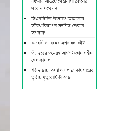
বঞ্চনার অভিযোগে প্রবাসী বোনের
সংবাদ সম্মেলন
ডিএনসিসির উদ্যোগে তামাকের
অবৈধ বিজ্ঞাপন সম্বলিত দোকান
অপসারণ
কাবেরী গায়েনের অপরাধটা কী?
পঁচাত্তরের পনেরই আগস্ট প্রথম শহীদ
শেখ কামাল
শহীদ জায়া অধ্যাপক পান্না কায়সারের
তৃতীয় মৃত্যুবার্ষিকী আজ