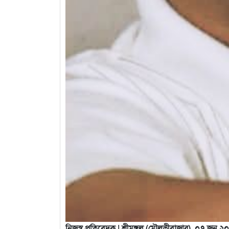
নিজস্ব প্রতিবেদক | শ্রীমঙ্গল (মৌলভীবাজার), ০৭ জুন ২