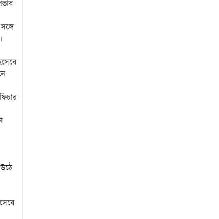
্রভাব
সঙ্গে
।
হিসেবে
নে
 ফিচার
ি
 উঠে
িসেবে