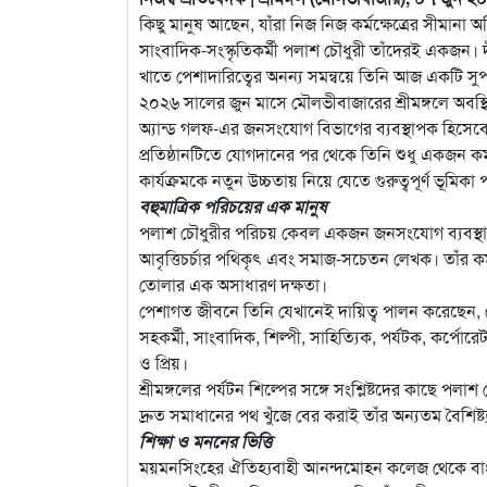
কিছু মানুষ আছেন, যাঁরা নিজ নিজ কর্মক্ষেত্রের সীমানা অ
সাংবাদিক-সংস্কৃতিকর্মী পলাশ চৌধুরী তাঁদেরই একজন।
খাতে পেশাদারিত্বের অনন্য সমন্বয়ে তিনি আজ একটি সু
২০২৬ সালের জুন মাসে মৌলভীবাজারের শ্রীমঙ্গলে অবস্থিত আন
অ্যান্ড গলফ-এর জনসংযোগ বিভাগের ব্যবস্থাপক হিসেবে
প্রতিষ্ঠানটিতে যোগদানের পর থেকে তিনি শুধু একজন কর্
কার্যক্রমকে নতুন উচ্চতায় নিয়ে যেতে গুরুত্বপূর্ণ ভূমি
বহুমাত্রিক পরিচয়ের এক মানুষ
পলাশ চৌধুরীর পরিচয় কেবল একজন জনসংযোগ ব্যবস্থাপক
আবৃত্তিচর্চার পথিকৃৎ এবং সমাজ-সচেতন লেখক। তাঁর কর্ম
তোলার এক অসাধারণ দক্ষতা।
পেশাগত জীবনে তিনি যেখানেই দায়িত্ব পালন করেছেন, 
সহকর্মী, সাংবাদিক, শিল্পী, সাহিত্যিক, পর্যটক, কর্পোরেট
ও প্রিয়।
শ্রীমঙ্গলের পর্যটন শিল্পের সঙ্গে সংশ্লিষ্টদের কাছে 
দ্রুত সমাধানের পথ খুঁজে বের করাই তাঁর অন্যতম বৈশিষ্ট
শিক্ষা ও মননের ভিত্তি
ময়মনসিংহের ঐতিহ্যবাহী আনন্দমোহন কলেজ থেকে বাংলা ভ