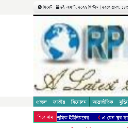
সিলেট
৬ই আগস্ট, ২০২৬ খ্রিস্টাব্দ | ২২শে শ্রাবণ, ১৪৩৩
প্রচ্ছদ
জাতীয়
বিনোদন
আন্তর্জাতিক
মুক্তি
জুরী বৃদ্ধির দাবী চা শ্রমিক ইউনিয়নের
শিরোনাম
এ যেন খুব স্বাভাবিক এক 