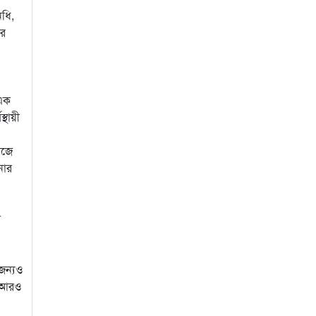
িধি,
ের
 এক
্থায়ী
াজে
নার
ী
 জন্যও
ে আরও