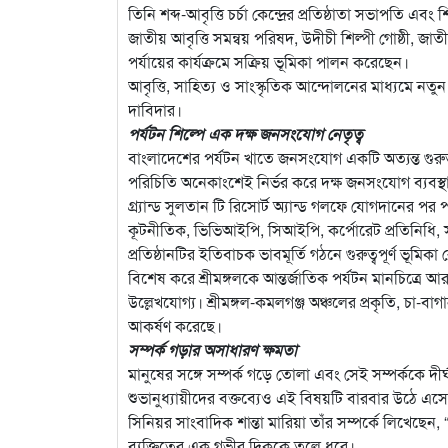
তিনি শব্দ-আবৃত্তি চর্চা কেন্দ্রের প্রতিষ্ঠাতা সভাপতি
জাতীয় আবৃত্তি সমন্বয় পরিষদ, উদীচী শিল্পী গোষ্ঠী, জাত
পর্যায়ের কার্যক্রমে সক্রিয় ভূমিকা পালন করেছেন।
আবৃত্তি, সাহিত্য ও সাংস্কৃতিক আন্দোলনের মাধ্যমে নতু
দাবিদার।
পর্যটন শিল্পে এক দক্ষ জনসংযোগ নেতৃত্ব
বাংলাদেশের পর্যটন খাতে জনসংযোগ একটি অত্যন্ত গুরুত্বপূর্
পরিচিতি অনেকাংশেই নির্ভর করে দক্ষ জনসংযোগ ব্যবস্
গ্র্যান্ড সুলতান টি রিসোর্ট অ্যান্ড গলফে যোগদানের
কূটনীতিক, ভিভিআইপি, সিআইপি, কর্পোরেট প্রতিনিধি, সাংবা
প্রতিষ্ঠানটির ইতিবাচক ভাবমূর্তি গঠনে গুরুত্বপূর্ণ ভূমিকা
বিশেষ করে শ্রীমঙ্গলকে আন্তর্জাতিক পর্যটন মানচিত্রে 
উল্লেখযোগ্য। শ্রীমঙ্গল-কমলগঞ্জ অঞ্চলের প্রকৃতি, চা-বাগা
আকর্ষণ করেছে।
সম্পর্ক গড়ার অসাধারণ ক্ষমতা
মানুষের সঙ্গে সম্পর্ক গড়ে তোলা এবং সেই সম্পর্ককে দীর
শুভানুধ্যায়ীদের বক্তব্যেও এই বিষয়টি বারবার উঠে এস
সিনিয়র সাংবাদিক শান্তা মারিয়া তাঁর সম্পর্কে লিখেছেন, “
ব্যক্তিত্বের এক গভীর দিককে তুলে ধরে।