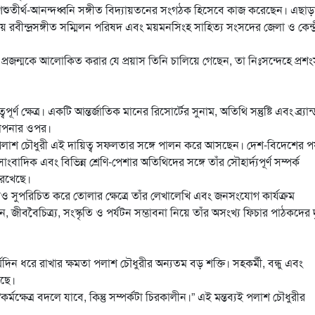
 এবং শিশুতীর্থ-আনন্দধ্বনি সঙ্গীত বিদ্যায়তনের সংগঠক হিসেবে কাজ করেছেন। এছাড়
ীয় রবীন্দ্রসঙ্গীত সম্মিলন পরিষদ এবং ময়মনসিংহ সাহিত্য সংসদের জেলা ও কেন্দ্
ন প্রজন্মকে আলোকিত করার যে প্রয়াস তিনি চালিয়ে গেছেন, তা নিঃসন্দেহে প্রশ
ণ ক্ষেত্র। একটি আন্তর্জাতিক মানের রিসোর্টের সুনাম, অতিথি সন্তুষ্টি এবং ব্র্যান্
থাপনার ওপর।
 পর পলাশ চৌধুরী এই দায়িত্ব সফলতার সঙ্গে পালন করে আসছেন। দেশ-বিদেশের পর
দিক এবং বিভিন্ন শ্রেণি-পেশার অতিথিদের সঙ্গে তাঁর সৌহার্দ্যপূর্ণ সম্পর্ক
 রেখেছে।
আরও সুপরিচিত করে তোলার ক্ষেত্রে তাঁর লেখালেখি এবং জনসংযোগ কার্যক্রম
ন, জীববৈচিত্র্য, সংস্কৃতি ও পর্যটন সম্ভাবনা নিয়ে তাঁর অসংখ্য ফিচার পাঠকদের দৃ
্ঘদিন ধরে রাখার ক্ষমতা পলাশ চৌধুরীর অন্যতম বড় শক্তি। সহকর্মী, বন্ধু এবং
েছে।
কর্মক্ষেত্র বদলে যাবে, কিন্তু সম্পর্কটা চিরকালীন।” এই মন্তব্যই পলাশ চৌধুরীর