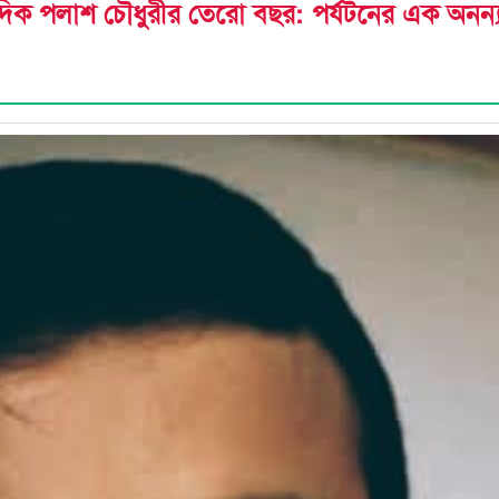
 সাংবাদিক পলাশ চৌধুরীর তেরো বছর: পর্যটনের এক অনন্