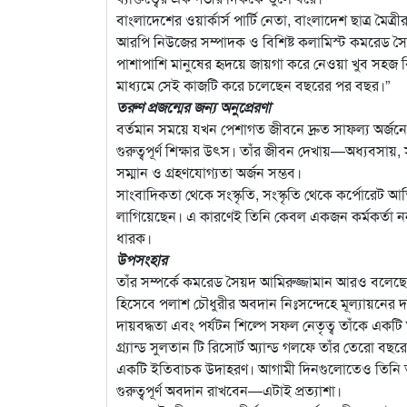
বাংলাদেশের ওয়ার্কার্স পার্টি নেতা, বাংলাদেশ ছাত্র মৈত্
আরপি নিউজের সম্পাদক ও বিশিষ্ট কলামিস্ট কমরেড সৈ
পাশাপাশি মানুষের হৃদয়ে জায়গা করে নেওয়া খুব সহজ ব
মাধ্যমে সেই কাজটি করে চলেছেন বছরের পর বছর।”
তরুণ প্রজন্মের জন্য অনুপ্রেরণা
বর্তমান সময়ে যখন পেশাগত জীবনে দ্রুত সাফল্য অর্জনে
গুরুত্বপূর্ণ শিক্ষার উৎস। তাঁর জীবন দেখায়—অধ্যবসায়, স
সম্মান ও গ্রহণযোগ্যতা অর্জন সম্ভব।
সাংবাদিকতা থেকে সংস্কৃতি, সংস্কৃতি থেকে কর্পোরেট 
লাগিয়েছেন। এ কারণেই তিনি কেবল একজন কর্মকর্তা নন; 
ধারক।
উপসংহার
তাঁর সম্পর্কে কমরেড সৈয়দ আমিরুজ্জামান আরও বলেছেন,
হিসেবে পলাশ চৌধুরীর অবদান নিঃসন্দেহে মূল্যায়নের দা
দায়বদ্ধতা এবং পর্যটন শিল্পে সফল নেতৃত্ব তাঁকে একটি
গ্র্যান্ড সুলতান টি রিসোর্ট অ্যান্ড গলফে তাঁর তেরো ব
একটি ইতিবাচক উদাহরণ। আগামী দিনগুলোতেও তিনি তাঁর 
গুরুত্বপূর্ণ অবদান রাখবেন—এটাই প্রত্যাশা।