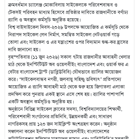
ক্রমবর্ধমান চ্যালেঞ্জ মোকাবিলায় সাইকেলকে পরিবেশবান্ধব ও
টেকসই পরিবহন মাধ্যম হিসেবে প্রতিষ্ঠার দাবিতে রাজধানীতে বর্ণাঢ্য
র‌্যালি ও অবস্থান কর্মসূচি অনুষ্ঠিত হয়েছে।
বিশ্ব বাইসাইকেল দিবস-২০২৬ উপলক্ষে আয়োজিত এ কর্মসূচি থেকে
নিরাপদ সাইকেল লেন নির্মাণ, সমন্বিত সাইকেল নেটওয়ার্ক গড়ে
তোলা এবং সাইকেল ও এর যন্ত্রাংশের ওপর বিদ্যমান শুল্ক-কর হ্রাসের
দাবি জানানো হয়।
বৃহস্পতিবার (১১ জুন ২০২৬) সকাল ৭টায় রাজধানীর আবাহনী খেলার
মাঠ থেকে ইনস্টিটিউট অব ওয়েলবীইং বাংলাদেশ এবং ওয়ার্ক ফর এ
বেটার বাংলাদেশ ট্রাস্ট (ডাব্লিউবিবি) যৌথভাবে র‌্যালির আয়োজন
করে। “সাইকেলবান্ধব নগরী, জলবায়ু সহিষ্ণু ভবিষ্যৎ” প্রতিপাদ্যে
আয়োজিত এ র‌্যালি আবাহনী মাঠ থেকে শুরু হয়ে জিগাতলা এলাকা
প্রদক্ষিণ করে পুনরায় একই স্থানে এসে শেষ হয়। র‌্যালির পাশাপাশি
একটি অবস্থান কর্মসূচিও অনুষ্ঠিত হয়।
অনুষ্ঠানে বিভিন্ন সাইকেল ক্লাবের সদস্য, বিশ্ববিদ্যালয়ের শিক্ষার্থী,
পরিবেশবাদী সংগঠনের প্রতিনিধি, উন্নয়নকর্মী এবং সাধারণ
নাগরিকসহ প্রায় ১২০ জন সাইক্লিস্ট অংশগ্রহণ করেন। অনুষ্ঠান
সঞ্চালনা করেন ইনস্টিটিউট অব ওয়েলবীইং বাংলাদেশের
কমিউনিকেশন অফিসার মাহামুদুল হাসান এবং ডাব্লিউবিবি’র সহকারী