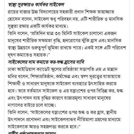
স্বাস্থ্য সুরক্ষায়ও কার্যকর সাইকেল
রায়ের বাজার উচ্চ বিদ্যালয়ের সহকারী প্রধান শিক্ষক তাহাজ্জাত
হোসেন বলেন, সাইকেল শুধু পরিবহন নয়, এটি শারীরিক ও মানসিক
সুস্থতা রক্ষার একটি কার্যকর মাধ্যম।
তিনি বলেন, “প্রতিদিন মাত্র ৩০ মিনিট সাইকেল চালানো একজন
মানুষের শারীরিক সক্ষমতা বৃদ্ধি, হৃদরোগের ঝুঁকি হ্রাস এবং মানসিক
স্বাস্থ্য উন্নয়নে গুরুত্বপূর্ণ ভূমিকা রাখতে পারে। একই সঙ্গে এটি পরিবেশ
দূষণ কমাতেও সহায়ক।”
সাইকেলের দাম কমাতে কর-শুল্ক হ্রাসের দাবি
ঢাকা আইডিয়াল ক্যাডেট স্কুলের প্রতিষ্ঠাতা সভাপতি এম এ মান্নান
মনির বলেন, শিক্ষাপ্রতিষ্ঠান, কর্মক্ষেত্র এবং স্বল্প দূরত্বের যাতায়াতে
শিক্ষার্থী ও সাধারণ মানুষকে সাইকেল ব্যবহারে উৎসাহিত করতে
হবে। তবে বর্তমানে সাইকেল ও এর যন্ত্রাংশের ওপর বিভিন্ন কর, শুল্ক
এবং উৎপাদন ব্যয় বৃদ্ধির কারণে বাজারমূল্য সাধারণ মানুষের
নাগালের বাইরে চলে যাচ্ছে।
তিনি বলেন, “সাইকেলের যন্ত্রাংশের ওপর শুল্ক ও কর হ্রাস, স্থানীয়
উৎপাদনে প্রণোদনা এবং সাইকেলবান্ধব নীতিমালা গ্রহণের মাধ্যমে
সাইকেলকে আরও সহজলভ্য করতে হবে।”
রাষ্ট্রীয় পৃষ্ঠপোষকতার আহ্বান