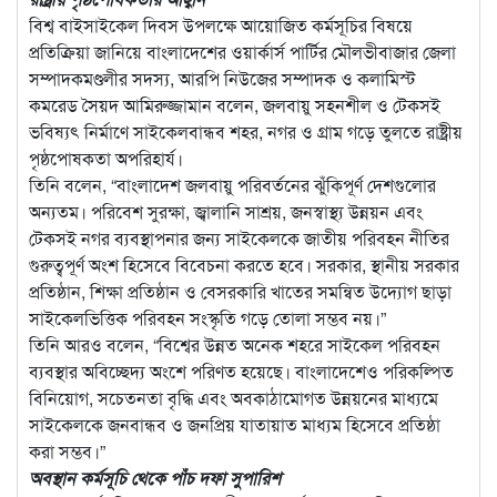
বিশ্ব বাইসাইকেল দিবস উপলক্ষে আয়োজিত কর্মসূচির বিষয়ে
প্রতিক্রিয়া জানিয়ে বাংলাদেশের ওয়ার্কার্স পার্টির মৌলভীবাজার জেলা
সম্পাদকমণ্ডলীর সদস্য, আরপি নিউজের সম্পাদক ও কলামিস্ট
কমরেড সৈয়দ আমিরুজ্জামান বলেন, জলবায়ু সহনশীল ও টেকসই
ভবিষ্যৎ নির্মাণে সাইকেলবান্ধব শহর, নগর ও গ্রাম গড়ে তুলতে রাষ্ট্রীয়
পৃষ্ঠপোষকতা অপরিহার্য।
তিনি বলেন, “বাংলাদেশ জলবায়ু পরিবর্তনের ঝুঁকিপূর্ণ দেশগুলোর
অন্যতম। পরিবেশ সুরক্ষা, জ্বালানি সাশ্রয়, জনস্বাস্থ্য উন্নয়ন এবং
টেকসই নগর ব্যবস্থাপনার জন্য সাইকেলকে জাতীয় পরিবহন নীতির
গুরুত্বপূর্ণ অংশ হিসেবে বিবেচনা করতে হবে। সরকার, স্থানীয় সরকার
প্রতিষ্ঠান, শিক্ষা প্রতিষ্ঠান ও বেসরকারি খাতের সমন্বিত উদ্যোগ ছাড়া
সাইকেলভিত্তিক পরিবহন সংস্কৃতি গড়ে তোলা সম্ভব নয়।”
তিনি আরও বলেন, “বিশ্বের উন্নত অনেক শহরে সাইকেল পরিবহন
ব্যবস্থার অবিচ্ছেদ্য অংশে পরিণত হয়েছে। বাংলাদেশেও পরিকল্পিত
বিনিয়োগ, সচেতনতা বৃদ্ধি এবং অবকাঠামোগত উন্নয়নের মাধ্যমে
সাইকেলকে জনবান্ধব ও জনপ্রিয় যাতায়াত মাধ্যম হিসেবে প্রতিষ্ঠা
করা সম্ভব।”
অবস্থান কর্মসূচি থেকে পাঁচ দফা সুপারিশ