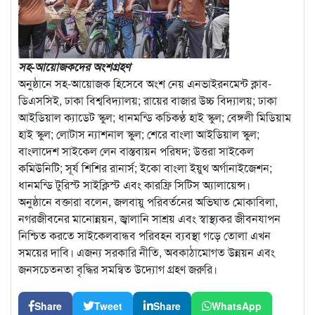
সহ-আয়োজকদের অংশগ্রহণ
অনুষ্ঠানে সহ-আয়োজক হিসেবে অংশ নেয় এনভাইরনমেন্ট ক্লাব-
ডিএসসিই, ঢাকা বিশ্ববিদ্যালয়; রায়ের বাজার উচ্চ বিদ্যালয়; ঢাকা
আইডিয়াল ক্যাডেট স্কুল; ধানমন্ডি কচিকণ্ঠ হাই স্কুল; বেঙ্গলী মিডিয়াম
হাই স্কুল; লোটাস ন্যাশনাল স্কুল; শেরে বাংলা আইডিয়াল স্কুল;
বাংলাদেশ সাইকেল লেন বাস্তবায়ন পরিষদ; উত্তরা সাইকেল
কমিউনিটি; সূর্য শিশির রানার্স; ইকো বাংলা ইয়ুথ অর্গানাইজেশন;
ধানমন্ডি টুরিস্ট সাইক্লিস্ট এবং কারফ্রি সিটিস অ্যালায়েন্স।
অনুষ্ঠানে বক্তারা বলেন, জলবায়ু পরিবর্তনের অভিঘাত মোকাবিলা,
নগরজীবনের মানোন্নয়ন, জ্বালানি সাশ্রয় এবং স্বাস্থ্যকর জীবনযাপন
নিশ্চিত করতে সাইকেলবান্ধব পরিবহন ব্যবস্থা গড়ে তোলা এখন
সময়ের দাবি। এজন্য সরকারি নীতি, অবকাঠামোগত উন্নয়ন এবং
জনসচেতনতা বৃদ্ধির সমন্বিত উদ্যোগ গ্রহণ জরুরি।
Share
Tweet
Share
WhatsApp