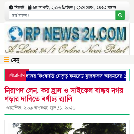
সিলেট
৬ই আগস্ট, ২০২৬ খ্রিস্টাব্দ | ২২শে শ্রাবণ, ১৪৩৩ বঙ্গাব্দ
মেনু
্ট আন্দোলনের কিংবদন্তি নেতৃত্ব কমরেড মুজফ্ফর আহমদের ১৩৭তম জ
শিরোনাম
ি সৈয়দ এ বি মাহমুদ হোসেনের ৪৪তম মৃত্যুবার্ষিকী কাল
শোকাব
নিরাপদ লেন, কর হ্রাস ও সাইকেল বান্ধব নগর
গড়ার দাবিতে বর্ণাঢ্য র‍্যালি
প্রকাশিত: ২:০৯ অপরাহ্ণ, জুন ১১, ২০২৬