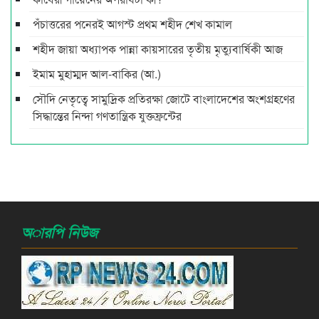
পঁচাত্তরের পনেরই আগস্ট প্রথম শহীদ শেখ কামাল
শহীদ জায়া অধ্যাপক পান্না কায়সারের তৃতীয় মৃত্যুবার্ষিকী আজ
ইমাম মুহাম্মদ আল-বাকির (আ.)
সৌদি নেতৃত্বে সামুদ্রিক প্রতিরক্ষা জোটে বাংলাদেশের অংশগ্রহণের
সিদ্ধান্তের নিন্দা গণতান্ত্রিক যুক্তফ্রন্টের
অারপি নিউজ