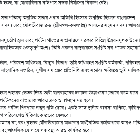
ি হচ্ছে, যা মোকাবিলায় বাইপাস সড়ক নির্মাণের বিকল্প নেই।
সভাপতিত্বে অনুষ্ঠিত সভায় প্রধান অতিথি হিসেবে উপস্থিত ছিলেন বাংলাদেশ
র সদস্য এবং মৌলভীবাজার-৪ (শ্রীমঙ্গল-কমলগঞ্জ) আসনের সংসদ সদস্য আলহাজ
 জনদুর্ভোগ হ্রাস এবং পর্যটন খাতের সম্প্রসারণে সরকার বিভিন্ন উন্নয়নমূলক উদ্য
বাহিকতার গুরুত্বপূর্ণ অংশ। তিনি প্রকল্প বাস্তবায়নে সংশ্লিষ্ট সব পক্ষের সহযো
ঠান, পরিবেশ অধিদপ্তর, বিদ্যুৎ বিভাগ, ভূমি অধিগ্রহণ সংশ্লিষ্ট কর্মকর্তা, পরিবহন
 সাংবাদিক সংগঠন, সুশীল সমাজের প্রতিনিধি এবং সম্ভাব্য ক্ষতিগ্রস্ত ভূমি মালিক
িত হলে শহরের ভেতর দিয়ে ভারী যানবাহনের চলাচল উল্লেখযোগ্যভাবে কমে যাব
র্যটকদের যাতায়াত আরও দ্রুত ও স্বাচ্ছন্দ্যময় হবে।
লের পর্যটন শিল্পকে নতুন গতি দেবে। একই সঙ্গে স্থানীয় ব্যবসা-বাণিজ্য, কৃষিপণ
িনিয়োগ পরিবেশেও ইতিবাচক প্রভাব ফেলবে।
াবে না; বরং বৃহত্তর মৌলভীবাজার অঞ্চলের অর্থনৈতিক কর্মকাণ্ডকে আরও গত
বং আঞ্চলিক যোগাযোগব্যবস্থা আরও কার্যকর হবে।