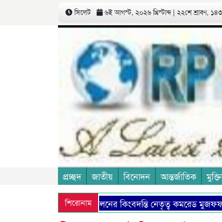
সিলেট
৬ই আগস্ট, ২০২৬ খ্রিস্টাব্দ | ২২শে শ্রাবণ, ১৪৩৩
প্রচ্ছদ
জাতীয়
বিনোদন
আন্তর্জাতিক
মুক্তি
কমিউনিষ্ট আন্দোলনের কিংবদন্তি নেতৃত্ব কমরেড মুজফ্ফর আহ
শিরোনাম