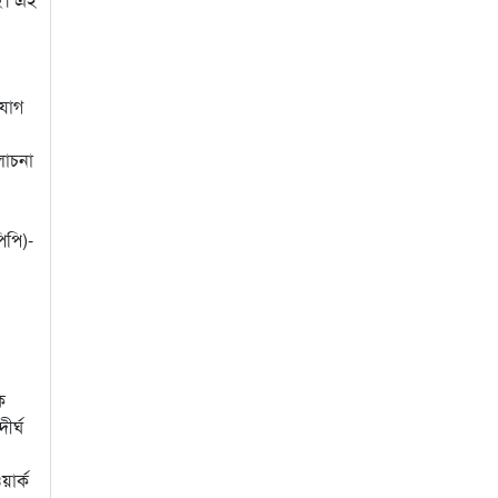
ংযোগ
লোচনা
িপি)-
ক
ীর্ঘ
য়ার্ক