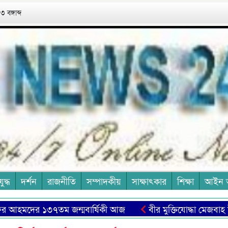
 বঙ্গাব্দ
যুদ্ধ
দর্শন
রাজনীতি
সম্পাদকীয়
সাক্ষাৎকার
শিক্ষা
আইন 
মদের ১৩৭তম জন্মবার্ষিকী আজ
বীর মুক্তিযোদ্ধা মেজবাহ উদ্দিন