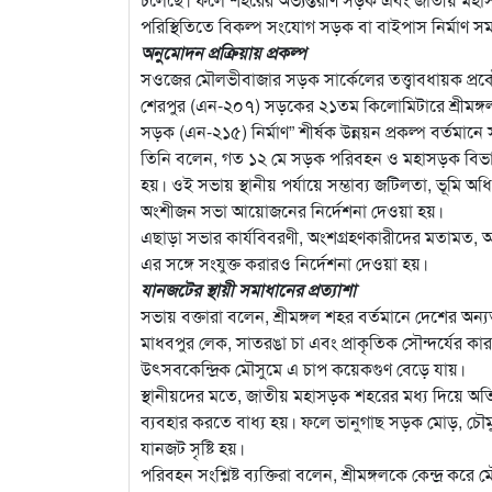
পরিস্থিতিতে বিকল্প সংযোগ সড়ক বা বাইপাস নির্মাণ স
অনুমোদন প্রক্রিয়ায় প্রকল্প
সওজের মৌলভীবাজার সড়ক সার্কেলের তত্ত্বাবধায়ক প্রকৌ
শেরপুর (এন-২০৭) সড়কের ২১তম কিলোমিটারে শ্রীমঙ্গ
সড়ক (এন-২১৫) নির্মাণ” শীর্ষক উন্নয়ন প্রকল্প বর্তমান
তিনি বলেন, গত ১২ মে সড়ক পরিবহন ও মহাসড়ক বিভাগে অ
হয়। ওই সভায় স্থানীয় পর্যায়ে সম্ভাব্য জটিলতা, ভূমি অধি
অংশীজন সভা আয়োজনের নির্দেশনা দেওয়া হয়।
এছাড়া সভার কার্যবিবরণী, অংশগ্রহণকারীদের মতামত, আলোকচ
এর সঙ্গে সংযুক্ত করারও নির্দেশনা দেওয়া হয়।
যানজটের স্থায়ী সমাধানের প্রত্যাশা
সভায় বক্তারা বলেন, শ্রীমঙ্গল শহর বর্তমানে দেশের অন
মাধবপুর লেক, সাতরঙা চা এবং প্রাকৃতিক সৌন্দর্যের কা
উৎসবকেন্দ্রিক মৌসুমে এ চাপ কয়েকগুণ বেড়ে যায়।
স্থানীয়দের মতে, জাতীয় মহাসড়ক শহরের মধ্য দিয়ে অতিক
ব্যবহার করতে বাধ্য হয়। ফলে ভানুগাছ সড়ক মোড়, চৌমুহ
যানজট সৃষ্টি হয়।
পরিবহন সংশ্লিষ্ট ব্যক্তিরা বলেন, শ্রীমঙ্গলকে কেন্দ্র ক