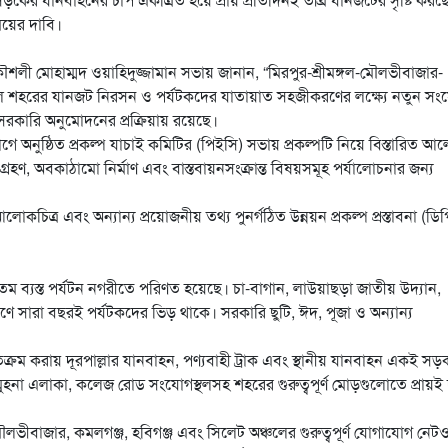
ময়ের দাবি।
শলী মোহাম্মদ ওয়াহিদুজ্জামান সভায় জানান, “মিরপুর-শ্রীমঙ্গল-মৌলভীবাজার-
ল শহরের যানজট নিরসন ও পর্যটকদের যাতায়াত সহজীকরণের লক্ষ্যে নতুন স
ে সরকারি অনুমোদনের প্রক্রিয়ায় রয়েছে।
নুষ্ঠিত প্রকল্প যাচাই কমিটির (পিইসি) সভায় প্রকল্পটি নিয়ে বিস্তারিত আ
গ্রহণ, অবকাঠামো নির্মাণ এবং বাস্তবায়নসংক্রান্ত বিষয়সমূহ পর্যালোচনার জন্য
িত্র এবং অন্যান্য প্রয়োজনীয় তথ্য পুনর্গঠিত উন্নয়ন প্রকল্প প্রস্তাবনা (ডিপ
্যতম ব্যস্ত পর্যটন নগরীতে পরিণত হয়েছে। চা-বাগান, লাউয়াছড়া জাতীয় উদ্যান,
রণে সারা বছরই পর্যটকদের ভিড় থাকে। সরকারি ছুটি, ঈদ, পূজা ও অন্যান্য
্রম করায় দূরপাল্লার যানবাহন, পণ্যবাহী ট্রাক এবং স্থানীয় যানবাহন একই সড়
না এলাকা, কলেজ রোড সংযোগস্থলসহ শহরের গুরুত্বপূর্ণ মোড়গুলোতে প্রায়ই দ
রে মৌলভীবাজার, কমলগঞ্জ, হবিগঞ্জ এবং সিলেট অঞ্চলের গুরুত্বপূর্ণ যোগাযোগ নেটও