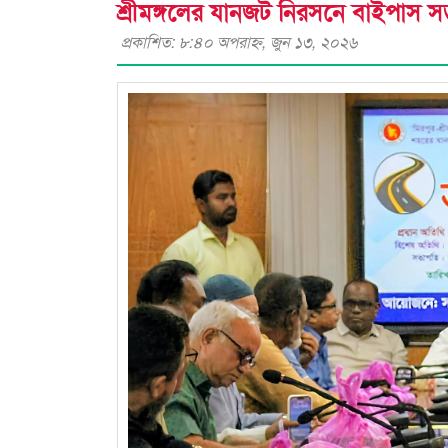
শ্রীমঙ্গলের যানজট নিরসনে বাইপাস সড়ক
প্রকাশিত: ৮:৪০ অপরাহ্ণ, জুন ১৩, ২০২৬