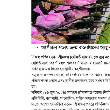
অংশীজন সভায় দ্রুত বাস্তবায়নের আহ্বান
নিজস্ব প্রতিবেদক | শ্রীমঙ্গল (মৌলভীবাজার), ১৩ জুন ২
মৌলভীবাজারের শ্রীমঙ্গল শহরের দীর্ঘদিনের যানজট সমস্যা
সর্বসম্মত মত দিয়েছেন স্থানীয় অংশীজনরা।
সড়ক ও জনপথ (সওজ) অধিদপ্তরের উদ্যোগে আয়োজিত এক অ
পরিবেশগত প্রভাব এবং স্থানীয় জনগণের স্বার্থ সংশ্লিষ্ট ব
হয়।
শনিবার (১৩ জুন ২০২৬) সকালে শ্রীমঙ্গল উপজেলা নির্বাহ
প্রতিনিধি, ব্যবসায়ী, সাংবাদিক, সুশীল সমাজের সদস্য এবং
সভায় অংশগ্রহণকারীরা বলেন, শ্রীমঙ্গল শহরে প্রতিনিয়
চলেছে। ফলে শহরের অভ্যন্তরীণ সড়ক এবং জাতীয় মহাসড়ক