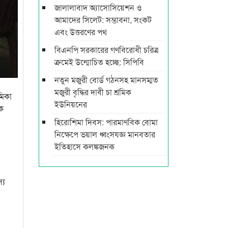
জালালাবাদ অ্যাসোসিয়েশন ও
আমাদের সিলেট: সম্ভাবনা, সংকট
এবং উত্তরণের পথ
বিএনপি সরকারের গণবিরোধী চরিত্র
ক্রমেই উন্মোচিত হচ্ছে: সিপিবি
নতুন মজুরী বোর্ড গঠনসহ মানসম্মত
মজুরী বৃদ্ধির দাবী চা শ্রমিক
মিকা
ইউনিয়নের
িক
হিরোশিমা দিবস: পারমাণবিক বোমা
নিক্ষেপে ভয়াল ধ্বংসযজ্ঞ মানবতার
ইতিহাসে কলঙ্কজনক
,
্য
।