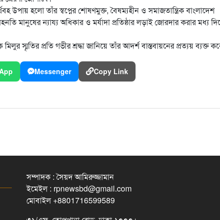
বহ উপায় হলো তাঁর স্বপ্নের শোষণমুক্ত, বৈষম্যহীন ও সমাজতান্ত্রিক বাংলাদেশ
েহনতি মানুষের ন্যায্য অধিকার ও মর্যাদা প্রতিষ্ঠার লড়াই জোরদার করার মধ্য দ
ুর স্মৃতির প্রতি গভীর শ্রদ্ধা জানিয়ে তাঁর আদর্শ বাস্তবায়নের প্রত্যয় ব্যক্ত ক
App
Messenger
Copy Link
সম্পাদক : সৈয়দ আমিরুজ্জামান
ইমেইল : rpnewsbd@gmail.com
মোবাইল +8801716599589
৩১/এফ, তোপখানা রোড, ঢাকা-১০০০।