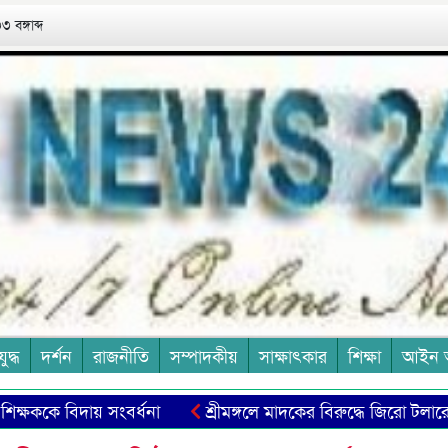
 বঙ্গাব্দ
যুদ্ধ
দর্শন
রাজনীতি
সম্পাদকীয়
সাক্ষাৎকার
শিক্ষা
আইন 
ককে বিদায় সংবর্ধনা
শ্রীমঙ্গলে মাদকের বিরুদ্ধে জিরো টলারেন্স: ও
রেড নির্মল সেনের স্মরণে
শিল্পী জাকিয়া খান চন্দনার একক চিত্র 