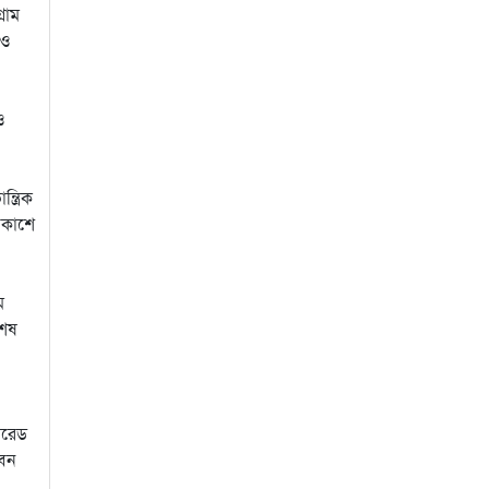
্রাম
েও
ও
ত্রিক
বিকাশে
ম
শেষ
মরেড
ীবন