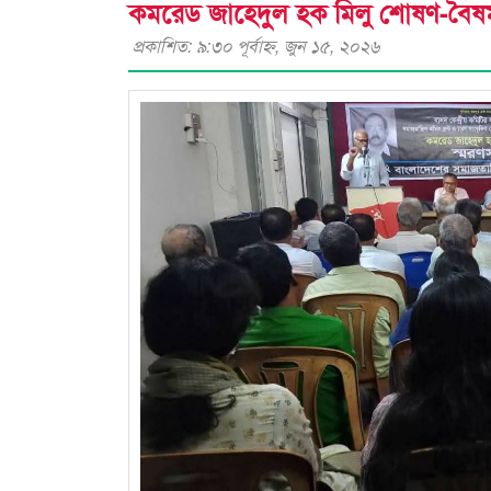
কমরেড জাহেদুল হক মিলু শোষণ-বৈষম্যহ
প্রকাশিত: ৯:৩০ পূর্বাহ্ণ, জুন ১৫, ২০২৬