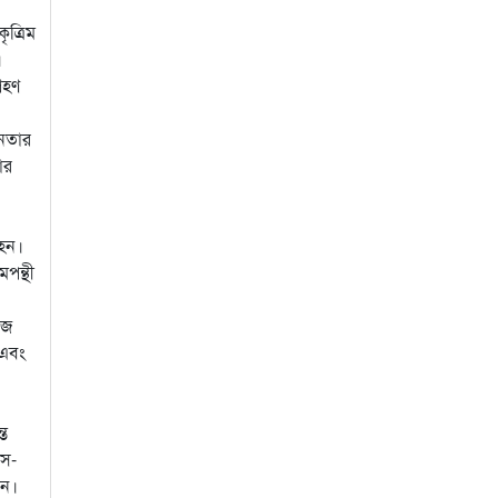
ত্রিম
।
রহণ
ীনতার
ার
 হন।
পন্থী
াজ
 এবং
্ত
 স-
েন।