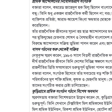
শ্রমিক আন্দোলনের নিবেদিতপ্রাণ সংগঠক
বক্তারা বলেন, কমরেড জাহেদুল হক মিলু ছিলেন বাংলাদে
বন্ধু। তিনি শুধু একজন রাজনৈতিক কর্মী ছিলেন না; বরং 
ব্যক্তিগত প্রতিষ্ঠা, আরাম-আয়েশ কিংবা ক্ষমতার মোহক
করেছিলেন।
তাঁর রাজনৈতিক জীবনের সূচনা হয় ছাত্র আন্দোলনের মধ্
পর মুক্তিযুদ্ধের চেতনায় শোষণ ও বৈষম্যহীন বাংলাদেশ প্
বিরুদ্ধে আন্দোলনে সক্রিয় ভূমিকা পালন করেন এবং জাসদ ছ
বাসদ গঠনের শুরু থেকেই সক্রিয়
নেতৃবৃন্দ স্মরণ করেন, ১৯৮০ সালে বিপ্লবী রাজনৈতিক 
দীর্ঘ রাজনৈতিক জীবনে তিনি দেশের বিভিন্ন অঞ্চলে সং
রাজনীতির ভিত্তি সম্প্রসারণে গুরুত্বপূর্ণ ভূমিকা পালন কর
বক্তারা বলেন, সংগঠক হিসেবে তাঁর সবচেয়ে বড় শক্তি ছ
পরিবর্তনের মূল শক্তি শ্রমিক, কৃষক ও মেহনতি মানুষ। 
তাদের সংগঠিত করার চেষ্টা চালিয়েছেন।
কুড়িগ্রামে শ্রমিক সংগঠন গঠনে বিশেষ অবদান
স্মরণসভায় বক্তারা বিশেষভাবে উল্লেখ করেন যে, কুড়িগ্
গুরুত্বপূর্ণ। তিনি সেখানে টেক্সটাইল মিল শ্রমিকদের 
মিল শ্রমিক ইউনিয়ন, রিকশা শ্রমিক ইউনিয়ন, হোটেল শ্র