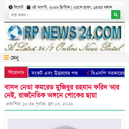
সিলেট
৭ই আগস্ট, ২০২৬ খ্রিস্টাব্দ | ২৩শে শ্রাবণ, ১৪৩৩ বঙ্গাব্দ
মেনু
ট: সম্ভাবনা, সংকট এবং উত্তরণের পথ
শিরোনাম
বিএনপি সরকারের গণবিরো
বাসদ নেতা কমরেড মুজিবুর রহমান ফরিদ আর
নেই, রাজনৈতিক অঙ্গনে শোকের ছায়া
প্রকাশিত: ১০:৩৯ পূর্বাহ্ণ, জুন ১৭, ২০২৬