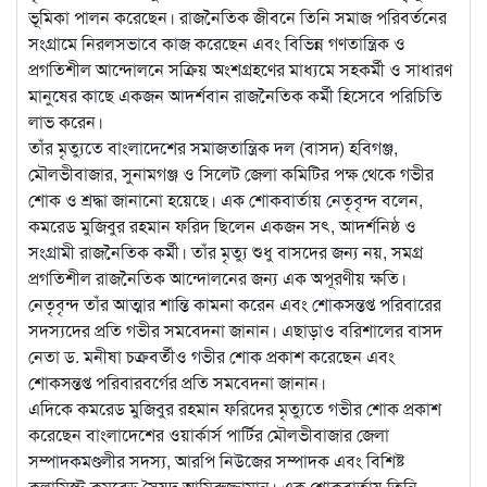
ভূমিকা পালন করেছেন। রাজনৈতিক জীবনে তিনি সমাজ পরিবর্তনের
সংগ্রামে নিরলসভাবে কাজ করেছেন এবং বিভিন্ন গণতান্ত্রিক ও
প্রগতিশীল আন্দোলনে সক্রিয় অংশগ্রহণের মাধ্যমে সহকর্মী ও সাধারণ
মানুষের কাছে একজন আদর্শবান রাজনৈতিক কর্মী হিসেবে পরিচিতি
লাভ করেন।
তাঁর মৃত্যুতে বাংলাদেশের সমাজতান্ত্রিক দল (বাসদ) হবিগঞ্জ,
মৌলভীবাজার, সুনামগঞ্জ ও সিলেট জেলা কমিটির পক্ষ থেকে গভীর
শোক ও শ্রদ্ধা জানানো হয়েছে। এক শোকবার্তায় নেতৃবৃন্দ বলেন,
কমরেড মুজিবুর রহমান ফরিদ ছিলেন একজন সৎ, আদর্শনিষ্ঠ ও
সংগ্রামী রাজনৈতিক কর্মী। তাঁর মৃত্যু শুধু বাসদের জন্য নয়, সমগ্র
প্রগতিশীল রাজনৈতিক আন্দোলনের জন্য এক অপূরণীয় ক্ষতি।
নেতৃবৃন্দ তাঁর আত্মার শান্তি কামনা করেন এবং শোকসন্তপ্ত পরিবারের
সদস্যদের প্রতি গভীর সমবেদনা জানান। এছাড়াও বরিশালের বাসদ
নেতা ড. মনীষা চক্রবর্তীও গভীর শোক প্রকাশ করেছেন এবং
শোকসন্তপ্ত পরিবারবর্গের প্রতি সমবেদনা জানান।
এদিকে কমরেড মুজিবুর রহমান ফরিদের মৃত্যুতে গভীর শোক প্রকাশ
করেছেন বাংলাদেশের ওয়ার্কার্স পার্টির মৌলভীবাজার জেলা
সম্পাদকমণ্ডলীর সদস্য, আরপি নিউজের সম্পাদক এবং বিশিষ্ট
কলামিস্ট কমরেড সৈয়দ আমিরুজ্জামান। এক শোকবার্তায় তিনি