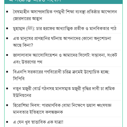
বৈষম্যহীন অসাম্প্রদায়িক গণমুখী শিক্ষা ব্যবস্থা প্রতিষ্ঠার আন্দোলন
জোরদারের আহ্বান
মুহাম্মদ (ﷺ): চার হরফের আধ্যাত্মিক প্রতীক ও মানবিকতার পাঠ
এত মানুষের প্রাণহানির ঘটনায় আপনাদের কোনো অনুশোচনা
আছে কিনা?
জালালাবাদ অ্যাসোসিয়েশন ও আমাদের সিলেট: সম্ভাবনা, সংকট
এবং উত্তরণের পথ
বিএনপি সরকারের গণবিরোধী চরিত্র ক্রমেই উন্মোচিত হচ্ছে:
সিপিবি
নতুন মজুরী বোর্ড গঠনসহ মানসম্মত মজুরী বৃদ্ধির দাবী চা শ্রমিক
ইউনিয়নের
হিরোশিমা দিবস: পারমাণবিক বোমা নিক্ষেপে ভয়াল ধ্বংসযজ্ঞ
মানবতার ইতিহাসে কলঙ্কজনক
এ যেন খুব স্বাভাবিক এক যাত্রা!