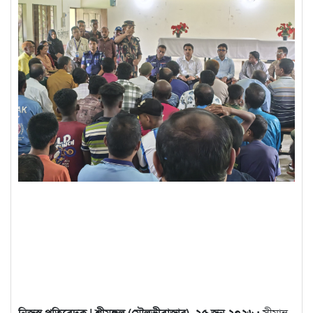
নিজস্ব প্রতিবেদক | শ্রীমঙ্গল (মৌলভীবাজার), ২৫ জুন ২০২৬ :
সীমান্ত