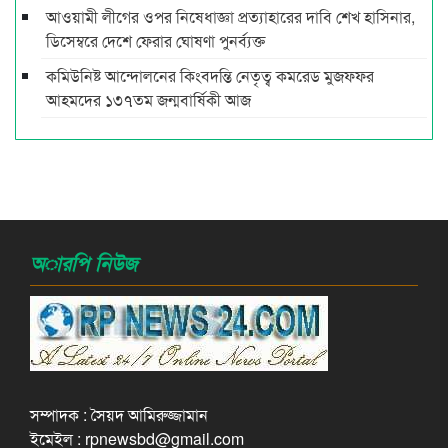
আওয়ামী লীগের ওপর নিষেধাজ্ঞা প্রত্যাহারের দাবি শেখ হাসিনার,
ডিসেম্বরে দেশে ফেরার ঘোষণা পুনর্ব্যক্ত
কমিউনিষ্ট আন্দোলনের কিংবদন্তি নেতৃত্ব কমরেড মুজফ্ফর
আহমদের ১৩৭তম জন্মবার্ষিকী আজ
অারপি নিউজ
সম্পাদক : সৈয়দ আমিরুজ্জামান
ইমেইল : rpnewsbd@gmail.com