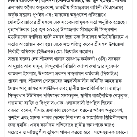
এলাকায় অবৈধ অনুপ্রবেশ, ভারতীয় সীমান্তরক্ষা বাহিনী (বিএসএফ)
কর্তৃক সম্ভাব্য পুশইন এবং মাদকের অনুপ্রবেশ প্রতিরোধে
মৌলভীবাজারের শ্রীমঙ্গলে এক সচেতনতামূলক সভা অনুষ্ঠিত হয়েছে।
বৃহস্পতিবার (২৫ জুন ২০২৬) উপজেলার সীমান্তবর্তী সিন্দুরখান
ইউনিয়নের হুগলিয়া হাজী মনছব উল্লা উচ্চ বিদ্যালয় অডিটোরিয়ামে এ
সভার আয়োজন করা হয়। এতে সভাপতিত্ব করেন শ্রীমঙ্গল উপজেলা
নির্বাহী অফিসার (ইউএনও) মো. জিয়াউর রহমান।
সভায় বক্তব্য দেন শ্রীমঙ্গল থানার ভারপ্রাপ্ত কর্মকর্তা (ওসি) সরকার
আব্দুল্লাহ আল মামুন, সিন্দুরখান বিজিবি ক্যাম্প কমান্ডার সুবেদার
কামরুল ইসলাম, উপজেলা প্রকল্প বাস্তবায়ন কর্মকর্তা (পিআইও)
প্লাবন পাল, শ্রীমঙ্গল প্রেসক্লাবের অন্তর্বর্তীকালীন কমিটির আহবায়ক
সৈয়দ আবু জাফর সালাউদ্দিন এবং স্থানীয় জনপ্রতিনিধিরা। এছাড়া
সিন্দুরখান ইউনিয়ন পরিষদের সদস্যবৃন্দ, স্থানীয় রাজনৈতিক নেতৃবৃন্দ,
গণ্যমান্য ব্যক্তি ও বিপুল সংখ্যক এলাকাবাসী উপস্থিত ছিলেন।
বক্তারা বলেন, সীমান্ত এলাকায় যেকোনো ধরনের অবৈধ অনুপ্রবেশ,
পুশইন এবং মাদক পাচার দেশের নিরাপত্তা ও সামাজিক স্থিতিশীলতার
জন্য হুমকি। এসব কার্যক্রম প্রতিরোধে স্থানীয় জনগণকে আরও
সচেতন ও দায়িত্বশীল ভূমিকা পালন করতে হবে। সন্দেহজনক কোনো