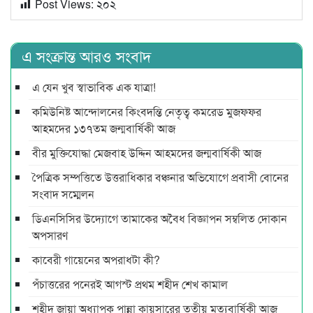
Post Views:
২০২
এ সংক্রান্ত আরও সংবাদ
এ যেন খুব স্বাভাবিক এক যাত্রা!
কমিউনিষ্ট আন্দোলনের কিংবদন্তি নেতৃত্ব কমরেড মুজফ্ফর
আহমদের ১৩৭তম জন্মবার্ষিকী আজ
বীর মুক্তিযোদ্ধা মেজবাহ উদ্দিন আহমদের জন্মবার্ষিকী আজ
পৈত্রিক সম্পত্তিতে উত্তরাধিকার বঞ্চনার অভিযোগে প্রবাসী বোনের
সংবাদ সম্মেলন
ডিএনসিসির উদ্যোগে তামাকের অবৈধ বিজ্ঞাপন সম্বলিত দোকান
অপসারণ
কাবেরী গায়েনের অপরাধটা কী?
পঁচাত্তরের পনেরই আগস্ট প্রথম শহীদ শেখ কামাল
শহীদ জায়া অধ্যাপক পান্না কায়সারের তৃতীয় মৃত্যুবার্ষিকী আজ