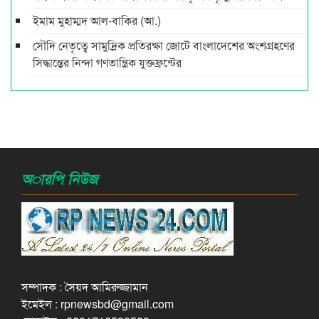
ইমাম মুহাম্মদ আল-বাকির (আ.)
সৌদি নেতৃত্বে সামুদ্রিক প্রতিরক্ষা জোটে বাংলাদেশের অংশগ্রহণের
সিদ্ধান্তের নিন্দা গণতান্ত্রিক যুক্তফ্রন্টের
অারপি নিউজ
সম্পাদক : সৈয়দ আমিরুজ্জামান
ইমেইল : rpnewsbd@gmail.com