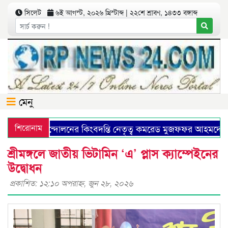
সিলেট
৬ই আগস্ট, ২০২৬ খ্রিস্টাব্দ | ২২শে শ্রাবণ, ১৪৩৩ বঙ্গাব্দ
মেনু
মিউনিষ্ট আন্দোলনের কিংবদন্তি নেতৃত্ব কমরেড মুজফ্ফর আহমদের ১
শিরোনাম
শ্রীমঙ্গলে জাতীয় ভিটামিন ‘এ’ প্লাস ক্যাম্পেইনের
উদ্বোধন
প্রকাশিত: ১২:১০ অপরাহ্ণ, জুন ২৮, ২০২৬