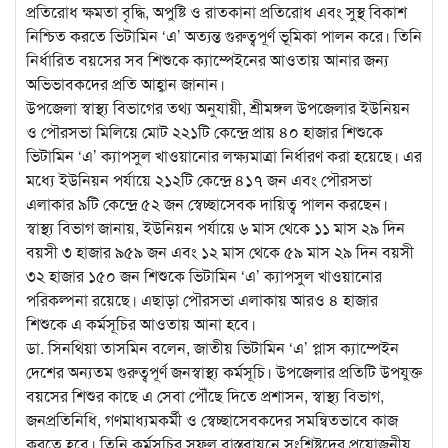
প্রতিরোধ ক্ষমতা বৃদ্ধি, অপুষ্টি ও রাতকানা প্রতিরোধ এবং সুস্থ বিকাশ
নিশ্চিত করতে ভিটামিন ‘এ’ অত্যন্ত গুরুত্বপূর্ণ ভূমিকা পালন করে। তিনি
নির্ধারিত বয়সের সব শিশুকে ক্যাম্পেইনের আওতায় আনার জন্য
অভিভাবকদের প্রতি আহ্বান জানান।
উপজেলা স্বাস্থ্য বিভাগের তথ্য অনুযায়ী, শ্রীমঙ্গল উপজেলার ইউনিয়ন
ও পৌরসভা মিলিয়ে মোট ২২১টি কেন্দ্রে প্রায় ৪০ হাজার শিশুকে
ভিটামিন ‘এ’ ক্যাপসুল খাওয়ানোর লক্ষ্যমাত্রা নির্ধারণ করা হয়েছে। এর
মধ্যে ইউনিয়ন পর্যায়ে ২১২টি কেন্দ্রে ৪১৭ জন এবং পৌরসভা
এলাকার ৯টি কেন্দ্রে ৫২ জন স্বেচ্ছাসেবক দায়িত্ব পালন করছেন।
স্বাস্থ্য বিভাগ জানায়, ইউনিয়ন পর্যায়ে ৬ মাস থেকে ১১ মাস ২৯ দিন
বয়সী ৩ হাজার ৯৫৯ জন এবং ১২ মাস থেকে ৫৯ মাস ২৯ দিন বয়সী
৩২ হাজার ১৫০ জন শিশুকে ভিটামিন ‘এ’ ক্যাপসুল খাওয়ানোর
পরিকল্পনা রয়েছে। এছাড়া পৌরসভা এলাকায় আরও ৪ হাজার
শিশুকে এ কর্মসূচির আওতায় আনা হবে।
ডা. সিনথিয়া তাসমিন বলেন, জাতীয় ভিটামিন ‘এ’ প্লাস ক্যাম্পেইন
দেশের অন্যতম গুরুত্বপূর্ণ জনস্বাস্থ্য কর্মসূচি। উপজেলার প্রতিটি উপযুক্ত
বয়সের শিশুর কাছে এ সেবা পৌঁছে দিতে প্রশাসন, স্বাস্থ্য বিভাগ,
জনপ্রতিনিধি, গণমাধ্যমকর্মী ও স্বেচ্ছাসেবকদের সমন্বিতভাবে কাজ
করতে হবে। তিনি কর্মসূচির সফল বাস্তবায়নে সংশ্লিষ্টদের প্রয়োজনীয়