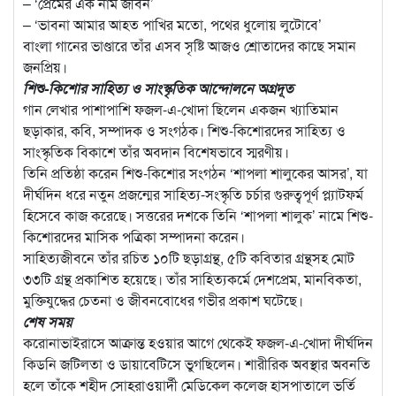
– ‘প্রেমের এক নাম জীবন’
– ‘ভাবনা আমার আহত পাখির মতো, পথের ধুলোয় লুটোবে’
বাংলা গানের ভাণ্ডারে তাঁর এসব সৃষ্টি আজও শ্রোতাদের কাছে সমান
জনপ্রিয়।
শিশু-কিশোর সাহিত্য ও সাংস্কৃতিক আন্দোলনে অগ্রদূত
গান লেখার পাশাপাশি ফজল-এ-খোদা ছিলেন একজন খ্যাতিমান
ছড়াকার, কবি, সম্পাদক ও সংগঠক। শিশু-কিশোরদের সাহিত্য ও
সাংস্কৃতিক বিকাশে তাঁর অবদান বিশেষভাবে স্মরণীয়।
তিনি প্রতিষ্ঠা করেন শিশু-কিশোর সংগঠন ‘শাপলা শালুকের আসর’, যা
দীর্ঘদিন ধরে নতুন প্রজন্মের সাহিত্য-সংস্কৃতি চর্চার গুরুত্বপূর্ণ প্ল্যাটফর্ম
হিসেবে কাজ করেছে। সত্তরের দশকে তিনি ‘শাপলা শালুক’ নামে শিশু-
কিশোরদের মাসিক পত্রিকা সম্পাদনা করেন।
সাহিত্যজীবনে তাঁর রচিত ১০টি ছড়াগ্রন্থ, ৫টি কবিতার গ্রন্থসহ মোট
৩৩টি গ্রন্থ প্রকাশিত হয়েছে। তাঁর সাহিত্যকর্মে দেশপ্রেম, মানবিকতা,
মুক্তিযুদ্ধের চেতনা ও জীবনবোধের গভীর প্রকাশ ঘটেছে।
শেষ সময়
করোনাভাইরাসে আক্রান্ত হওয়ার আগে থেকেই ফজল-এ-খোদা দীর্ঘদিন
কিডনি জটিলতা ও ডায়াবেটিসে ভুগছিলেন। শারীরিক অবস্থার অবনতি
হলে তাঁকে শহীদ সোহরাওয়ার্দী মেডিকেল কলেজ হাসপাতালে ভর্তি