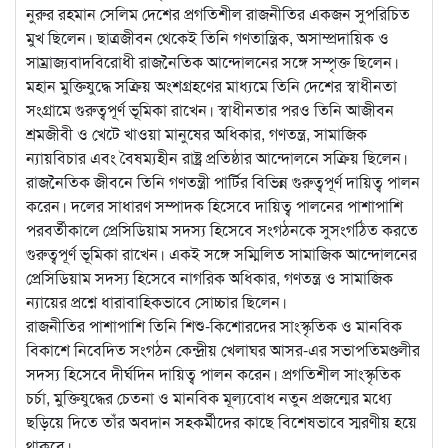
নুরুর রহমান সেলিম দেশের প্রগতিশীল রাজনীতির একজন সুপরিচিত
মুখ ছিলেন। ছাত্রজীবন থেকেই তিনি গণতান্ত্রিক, অসাম্প্রদায়িক ও
সাম্রাজ্যবাদবিরোধী রাজনৈতিক আন্দোলনের সঙ্গে সম্পৃক্ত ছিলেন।
মহান মুক্তিযুদ্ধে সক্রিয় অংশগ্রহণের মাধ্যমে তিনি দেশের স্বাধীনতা
সংগ্রামে গুরুত্বপূর্ণ ভূমিকা রাখেন। স্বাধীনতার পরও তিনি আজীবন
শ্রমজীবী ও খেটে খাওয়া মানুষের অধিকার, গণতন্ত্র, সামাজিক
ন্যায়বিচার এবং বৈষম্যহীন রাষ্ট্র প্রতিষ্ঠার আন্দোলনে সক্রিয় ছিলেন।
রাজনৈতিক জীবনে তিনি গণতন্ত্রী পার্টির বিভিন্ন গুরুত্বপূর্ণ দায়িত্ব পালন
করেন। দলের সাধারণ সম্পাদক হিসেবে দায়িত্ব পালনের পাশাপাশি
পরবর্তীকালে প্রেসিডিয়াম সদস্য হিসেবে সংগঠনকে সুসংগঠিত করতে
গুরুত্বপূর্ণ ভূমিকা রাখেন। একই সঙ্গে সম্মিলিত সামাজিক আন্দোলনের
প্রেসিডিয়াম সদস্য হিসেবে নাগরিক অধিকার, গণতন্ত্র ও সামাজিক
ন্যায়ের প্রশ্নে ধারাবাহিকভাবে সোচ্চার ছিলেন।
রাজনীতির পাশাপাশি তিনি শিশু-কিশোরদের সাংস্কৃতিক ও মানবিক
বিকাশে নিবেদিত সংগঠন কেন্দ্রীয় খেলাঘর আসর-এর সভাপতিমণ্ডলীর
সদস্য হিসেবে দীর্ঘদিন দায়িত্ব পালন করেন। প্রগতিশীল সাংস্কৃতিক
চর্চা, মুক্তিযুদ্ধের চেতনা ও মানবিক মূল্যবোধ নতুন প্রজন্মের মধ্যে
ছড়িয়ে দিতে তাঁর অবদান সহকর্মীদের কাছে বিশেষভাবে স্মরণীয় হয়ে
থাকবে।