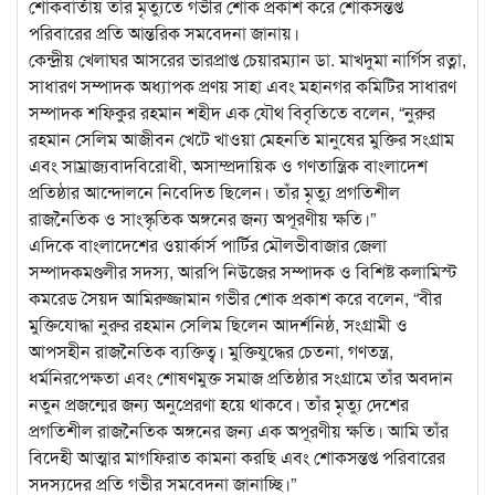
শোকবার্তায় তাঁর মৃত্যুতে গভীর শোক প্রকাশ করে শোকসন্তপ্ত
পরিবারের প্রতি আন্তরিক সমবেদনা জানায়।
কেন্দ্রীয় খেলাঘর আসরের ভারপ্রাপ্ত চেয়ারম্যান ডা. মাখদুমা নার্গিস রত্না,
সাধারণ সম্পাদক অধ্যাপক প্রণয় সাহা এবং মহানগর কমিটির সাধারণ
সম্পাদক শফিকুর রহমান শহীদ এক যৌথ বিবৃতিতে বলেন, “নুরুর
রহমান সেলিম আজীবন খেটে খাওয়া মেহনতি মানুষের মুক্তির সংগ্রাম
এবং সাম্রাজ্যবাদবিরোধী, অসাম্প্রদায়িক ও গণতান্ত্রিক বাংলাদেশ
প্রতিষ্ঠার আন্দোলনে নিবেদিত ছিলেন। তাঁর মৃত্যু প্রগতিশীল
রাজনৈতিক ও সাংস্কৃতিক অঙ্গনের জন্য অপূরণীয় ক্ষতি।”
এদিকে বাংলাদেশের ওয়ার্কার্স পার্টির মৌলভীবাজার জেলা
সম্পাদকমণ্ডলীর সদস্য, আরপি নিউজের সম্পাদক ও বিশিষ্ট কলামিস্ট
কমরেড সৈয়দ আমিরুজ্জামান গভীর শোক প্রকাশ করে বলেন, “বীর
মুক্তিযোদ্ধা নুরুর রহমান সেলিম ছিলেন আদর্শনিষ্ঠ, সংগ্রামী ও
আপসহীন রাজনৈতিক ব্যক্তিত্ব। মুক্তিযুদ্ধের চেতনা, গণতন্ত্র,
ধর্মনিরপেক্ষতা এবং শোষণমুক্ত সমাজ প্রতিষ্ঠার সংগ্রামে তাঁর অবদান
নতুন প্রজন্মের জন্য অনুপ্রেরণা হয়ে থাকবে। তাঁর মৃত্যু দেশের
প্রগতিশীল রাজনৈতিক অঙ্গনের জন্য এক অপূরণীয় ক্ষতি। আমি তাঁর
বিদেহী আত্মার মাগফিরাত কামনা করছি এবং শোকসন্তপ্ত পরিবারের
সদস্যদের প্রতি গভীর সমবেদনা জানাচ্ছি।”