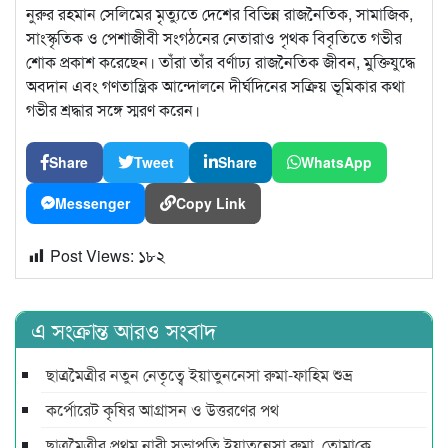
নুরুর রহমান সেলিমের মৃত্যুতে দেশের বিভিন্ন রাজনৈতিক, সামাজিক,
সাংস্কৃতিক ও পেশাজীবী সংগঠনের নেতারাও পৃথক বিবৃতিতে গভীর
শোক প্রকাশ করেছেন। তাঁরা তাঁর বর্ণাঢ্য রাজনৈতিক জীবন, মুক্তিযুদ্ধে
অবদান এবং গণতান্ত্রিক আন্দোলনে দীর্ঘদিনের সক্রিয় ভূমিকার কথা
গভীর শ্রদ্ধার সঙ্গে স্মরণ করেন।
Share
Tweet
Share
WhatsApp
Messenger
Copy Link
Post Views:
১৮২
এ সংক্রান্ত আরও সংবাদ
ছাত্রমৈত্রীর নতুন নেতৃত্বে ইয়াতুননেসা রুমা-ফাহিম শুভ্র
কর্পোরেট কৃষির আগ্রাসন ও উত্তরণের পথ
ছাত্রমৈত্রীর প্রথম নারী সভাপ‌তি ইয়াতুন্নেসা রুমা, তোমা‌কে