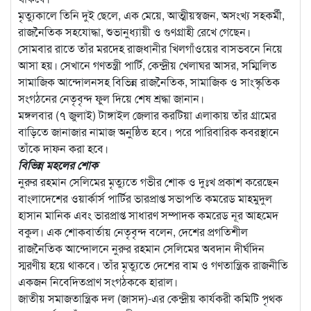
মৃত্যুকালে তিনি দুই ছেলে, এক মেয়ে, আত্মীয়স্বজন, অসংখ্য সহকর্মী,
রাজনৈতিক সহযোদ্ধা, শুভানুধ্যায়ী ও গুণগ্রাহী রেখে গেছেন।
সোমবার রাতে তাঁর মরদেহ রাজধানীর খিলগাঁওয়ের বাসভবনে নিয়ে
আসা হয়। সেখানে গণতন্ত্রী পার্টি, কেন্দ্রীয় খেলাঘর আসর, সম্মিলিত
সামাজিক আন্দোলনসহ বিভিন্ন রাজনৈতিক, সামাজিক ও সাংস্কৃতিক
সংগঠনের নেতৃবৃন্দ ফুল দিয়ে শেষ শ্রদ্ধা জানান।
মঙ্গলবার (৭ জুলাই) টাঙ্গাইল জেলার করটিয়া এলাকায় তাঁর গ্রামের
বাড়িতে জানাজার নামাজ অনুষ্ঠিত হবে। পরে পারিবারিক কবরস্থানে
তাঁকে দাফন করা হবে।
বিভিন্ন মহলের শোক
নুরুর রহমান সেলিমের মৃত্যুতে গভীর শোক ও দুঃখ প্রকাশ করেছেন
বাংলাদেশের ওয়ার্কার্স পার্টির ভারপ্রাপ্ত সভাপতি কমরেড মাহমুদুল
হাসান মানিক এবং ভারপ্রাপ্ত সাধারণ সম্পাদক কমরেড নূর আহমেদ
বকুল। এক শোকবার্তায় নেতৃবৃন্দ বলেন, দেশের প্রগতিশীল
রাজনৈতিক আন্দোলনে নুরুর রহমান সেলিমের অবদান দীর্ঘদিন
স্মরণীয় হয়ে থাকবে। তাঁর মৃত্যুতে দেশের বাম ও গণতান্ত্রিক রাজনীতি
একজন নিবেদিতপ্রাণ সংগঠককে হারাল।
জাতীয় সমাজতান্ত্রিক দল (জাসদ)-এর কেন্দ্রীয় কার্যকরী কমিটি পৃথক