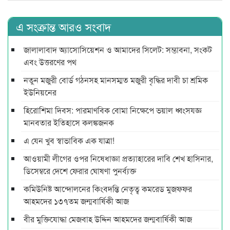
এ সংক্রান্ত আরও সংবাদ
জালালাবাদ অ্যাসোসিয়েশন ও আমাদের সিলেট: সম্ভাবনা, সংকট
এবং উত্তরণের পথ
নতুন মজুরী বোর্ড গঠনসহ মানসম্মত মজুরী বৃদ্ধির দাবী চা শ্রমিক
ইউনিয়নের
হিরোশিমা দিবস: পারমাণবিক বোমা নিক্ষেপে ভয়াল ধ্বংসযজ্ঞ
মানবতার ইতিহাসে কলঙ্কজনক
এ যেন খুব স্বাভাবিক এক যাত্রা!
আওয়ামী লীগের ওপর নিষেধাজ্ঞা প্রত্যাহারের দাবি শেখ হাসিনার,
ডিসেম্বরে দেশে ফেরার ঘোষণা পুনর্ব্যক্ত
কমিউনিষ্ট আন্দোলনের কিংবদন্তি নেতৃত্ব কমরেড মুজফ্ফর
আহমদের ১৩৭তম জন্মবার্ষিকী আজ
বীর মুক্তিযোদ্ধা মেজবাহ উদ্দিন আহমদের জন্মবার্ষিকী আজ