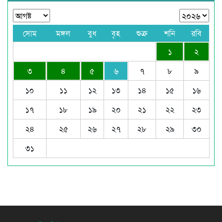
সোম
মঙ্গল
বুধ
বৃহ
শুক্র
শনি
রবি
১
২
৩
৪
৫
৬
৭
৮
৯
১০
১১
১২
১৩
১৪
১৫
১৬
১৭
১৮
১৯
২০
২১
২২
২৩
২৪
২৫
২৬
২৭
২৮
২৯
৩০
৩১