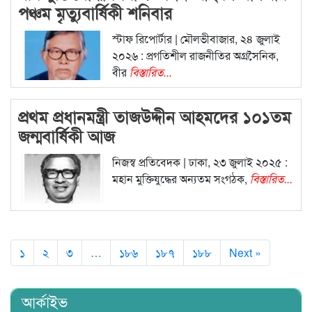
পঞ্চম মৃত্যুবার্ষিকী শনিবার
স্টাফ রিপোর্টার | মৌলভীবাজার, ২৪ জুলাই
২০২৬ : প্রগতিশীল রাজনীতির অগ্রসৈনিক,
বীর
বিস্তারিত...
প্রথম প্রধানমন্ত্রী তাজউদ্দীন আহমদের ১০১তম
জন্মবার্ষিকী আজ
নিজস্ব প্রতিবেদক | ঢাকা, ২৩ জুলাই ২০২৫ :
মহান মুক্তিযুদ্ধের অন্যতম সংগঠক,
বিস্তারিত...
১
২
৩
…
১৮৬
১৮৭
১৮৮
Next »
আর্কাইভ