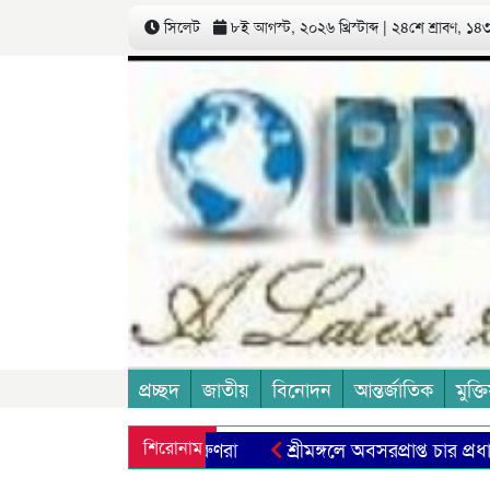
সিলেট
৮ই আগস্ট, ২০২৬ খ্রিস্টাব্দ | ২৪শে শ্রাবণ, ১৪৩৩
প্রচ্ছদ
জাতীয়
বিনোদন
আন্তর্জাতিক
মুক্তি
এই পেশায় আসছে না তরুণরা
শিরোনাম
শ্রীমঙ্গলে অবসরপ্রাপ্ত চার প্রধান 
ত পুড়িয়ে হত্যা করার ৪২৬ বছর
প্রথিতযশা সাংবাদিক ও রাজনীতিব