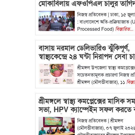
মোকাবিলায় এফওপিএল চালুর তাগি
নিজস্ব প্রতিবেদক | ঢাকা, ১৫ জু
: বাংলাদেশে অতি-প্রক্রিয়াজাত (U
Processed Food)
বিস্তারিত...
বাসায় নরমাল ডেলিভারিও ঝুঁকিপূর্ণ,
স্বাস্থ্যকেন্দ্রে ২৪ ঘন্টা নিরাপদ সেবা চা
রয়েছে
শ্রীমঙ্গল উপজেলা স্বাস্থ্য কমপ্লেক্সে
সচেতনতামূলক প্রচারণা নিজস্ব প্
শ্রীমঙ্গল (মৌলভীবাজার), ১১
বিস্ত
শ্রীমঙ্গলে স্বাস্থ্য কমপ্লেক্সের মাসিক সমন
সভা, HPV ক্যাম্পেইন সফল করতে ব
প্রস্তুতির নির্দেশনা
নিজস্ব প্রতিবেদক | শ্রীমঙ্গল
(মৌলভীবাজার), ০৭ জুলাই ২০২৬
মৌলভীবাজারের শ্রীমঙ্গল উপজেল