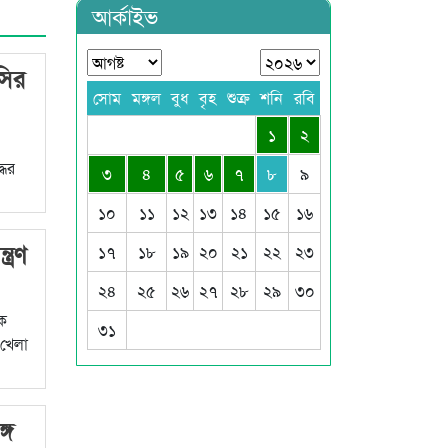
আর্কাইভ
সির
সোম
মঙ্গল
বুধ
বৃহ
শুক্র
শনি
রবি
১
২
ধের
৩
৪
৫
৬
৭
৮
৯
১০
১১
১২
১৩
১৪
১৫
১৬
্রণ
১৭
১৮
১৯
২০
২১
২২
২৩
২৪
২৫
২৬
২৭
২৮
২৯
৩০
াক
৩১
 খেলা
গে