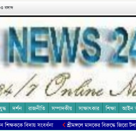
 বঙ্গাব্দ
যুদ্ধ
দর্শন
রাজনীতি
সম্পাদকীয়
সাক্ষাৎকার
শিক্ষা
আইন 
শিক্ষককে বিদায় সংবর্ধনা
শ্রীমঙ্গলে মাদকের বিরুদ্ধে জিরো টলারেন্
িদ কমরেড নির্মল সেনের স্মরণে
শিল্পী জাকিয়া খান চন্দনার একক চ