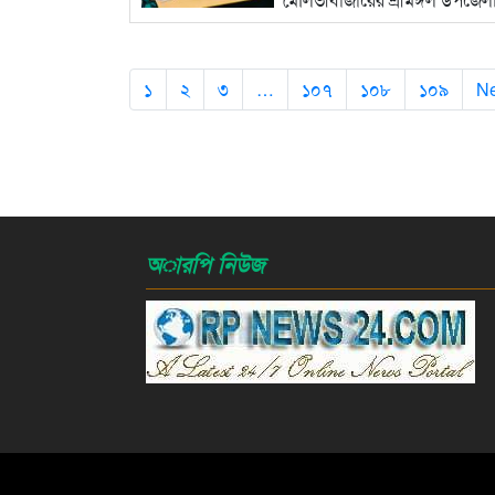
বিস্তারিত...
১
২
৩
…
১০৭
১০৮
১০৯
Ne
অারপি নিউজ