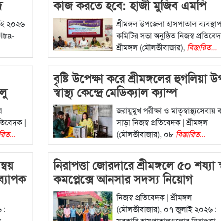
দ
কাজ করতে হবে: হাজী মুজিব এমপি
লাই ২০২৬
শ্রীমঙ্গল উপজেলা হাসপাতাল ব্যবস্থা
ltra-
কমিটির সভা অনুষ্ঠিত নিজস্ব প্রতিবেদ
শ্রীমঙ্গল (মৌলভীবাজার),
বিস্তারিত...
বৃষ্টি উপেক্ষা করে শ্রীমঙ্গলের হুগলিয়া উ
লু
স্বাস্থ্য কেন্দ্রে মেডিক্যাল ক্যাম্প
র
জরায়ুমুখ পরীক্ষা ও মাতৃস্বাস্থ্যসেবায় 
রতিবেদক |
সাড়া নিজস্ব প্রতিবেদক | শ্রীমঙ্গল
ারিত...
(মৌলভীবাজার), ০৮
বিস্তারিত...
্বয়
নিরাপত্তা জোরদারে শ্রীমঙ্গলে ৫০ শয্যা স্বা
্যাপক
কমপ্লেক্সে আনসার সদস্য নিয়োগ
নিজস্ব প্রতিবেদক | শ্রীমঙ্গল
 :
(মৌলভীবাজার), ০৭ জুলাই ২০২৬ :
া
সরকারি হাসপাতালগুলোর নিরাপত্তা