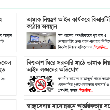
ধ
তামাক নিয়ন্ত্রণ আইন কার্যকরে বিআরটি
কঠোর অবস্থান
র আহ্বান
সব ধরনের গণপরিবহনে ধূমপান ও
স্ট
নেশাজাতীয় দ্রব্য বহন-ব্যবহার নিষিদ্
নির্দেশ নিজস্ব প্রতিবেদক
বিস্তারিত...
ডিকেল
বিশ্বকাপ ঘিরে সরকারি মাঠে তামাক নিয়ন্ত
াহত
আইন লঙ্ঘনের অভিযোগ
, ২০
বনানীর কামাল আতাতুর্ক পার্কে তাম
কোম্পানির পৃষ্ঠপোষকতায় কনসার্ট ও
প্রদর্শনী, তদন্ত
বিস্তারিত...
স্বাস্থ্যসেবার মানোন্নয়নে আন্তরিকতার সঙ্