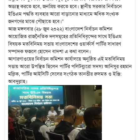
অভ্যস্থ করতে হবে, জনপ্রিয় করতে হবে।
স্থানীয় সরকার নির্বাচনে
ইভিএম পদ্ধতি ব্যবহার আরো বাড়ানোর মাধ্যমে অধিক সংখ্যক
জনগণের মাঝে পৌছাতে হবে।”
আজ মঙ্গলবার (২৮ জুন ২০২২) বাংলাদেশ নির্বাচন কমিশন
আয়োজিত রাজনৈতিক দলসমূহের প্রতিনিধিবৃন্দের সাথে ইভিএম
বিষয়ক মতবিনিময় সভায় বাংলাদেশের ওয়ার্কার্স পার্টির সাধারণ
সম্পাদক ফজলে হোসেন বাদশা এ কথা বলেন।
আগারগাওয়ের নির্বাচন কমিশন কার্যালয়ে অনুষ্ঠিত এই মতবিনিময়
সভায় আরো উপস্থিত ছিলেন পার্টির পলিটব্যুরো সদস্য আনিসুর রহমান
মল্লিক, পার্টির আইসিটি সেলের সংগঠক তানভীর রুসমত ও ইঞ্জি:
আবদুল্লাহ।