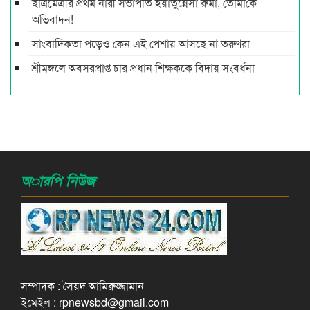
ছাত্রমৈত্রীর প্রথম নারী সভাপ‌তি ইয়াতুন্নেসা রুমা, তোমা‌কে
অ‌ভিবাদন!
সাংবাদিকতা পড়েও কেন এই পেশায় আসছে না তরুণরা
শ্রীমঙ্গলে অবসরপ্রাপ্ত চার প্রধান শিক্ষককে বিদায় সংবর্ধনা
অারপি নিউজ
সম্পাদক : সৈয়দ আমিরুজ্জামান
ইমেইল : rpnewsbd@gmail.com