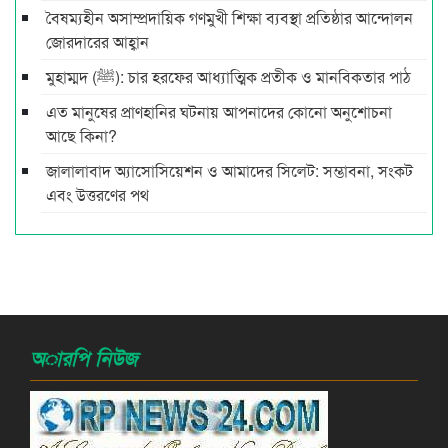
বৈষম্যহীন অসাম্প্রদায়িক গণমুখী শিক্ষা ব্যবস্থা প্রতিষ্ঠার আন্দোলন
জোরদারের আহ্বান
মুহাম্মদ (ﷺ): চার হরফের আধ্যাত্মিক প্রতীক ও মানবিকতার পাঠ
এত মানুষের প্রাণহানির ঘটনায় আপনাদের কোনো অনুশোচনা
আছে কিনা?
জালালাবাদ অ্যাসোসিয়েশন ও আমাদের সিলেট: সম্ভাবনা, সংকট
এবং উত্তরণের পথ
অারপি নিউজ