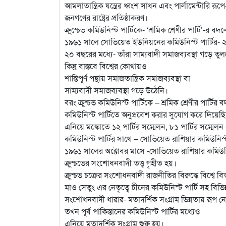
আমলাতান্ত্রিক যন্ত্রের ধ্বংশ সাধন এবং পার্লামেন্টারি রূপ
জনগণের রাষ্ট্রের প্রতিষ্ঠাকরণ।
ক্রুশ্চেভ কমিউনিস্ট পার্টিকে- ‘শ্রমিক শ্রেণীর পার্টি’-র
১৯৬১ সালে সোভিয়েত ইউনিয়নের কমিউনিস্ট পার্টির- ২
২০ বছরের মধ্যে- তাঁরা সাম্যবাদী সমাজব্যবস্থা গড়ে তু
কিন্তু বাস্তবে বিশ্বের কোথায়ও
শান্তিপূর্ণ পন্থায় সমাজতান্ত্রিক সমাজব্যবস্থা বা
সাম্যবাদী সমাজব্যবস্থা গড়ে উঠেনি।
বরং ক্রুশ্চভ কমিউনিস্ট পার্টিকে – শ্রমিক শ্রেণীর পার্টি
কমিউনিস্ট পার্টিতে অনুপ্রবেশ করার সুযোগ করে দিয়েছ
এনিয়ে মস্কোতে ১২ পার্টির সম্মেলন, ৮১ পার্টির সম্মেল
কমিউনিস্ট পার্টির সাথে – সোভিয়েত রাশিয়ার কমিউনিস্ট পার
১৯৬১ সালের অক্টোবর মাসে -সোভিয়েত রাশিয়ার কমিউনিস
ক্রুশ্চভের সংশোধনবাদী তত্ত্ব গৃহীত হয়।
ক্রুশ্চভ চক্রের সংশোধনবাদী রাজনীতির বিরুদ্ধে বিশ্বে ব
মাও সেতুং এর নেতৃত্বে চীনের কমিউনিস্ট পার্টি সহ বিভিন
সংশোধনবাদী ধারার- মতাদর্শিক সংগ্রাম ভিন্নতায় রূপ ন
তখন পূর্ব পাকিস্তানের কমিউনিস্ট পার্টির মধ্যেও
এনিয়ে মতাদর্শিক সংগ্রাম শুরু হয়।