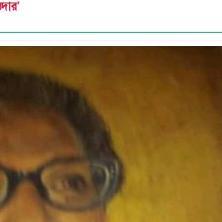
িদার’