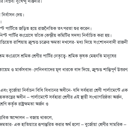
িপ্লবী সুখেন্দু দস্তিদার।
ে নির্বাসন দেয়।
।
উনিস্ট পার্টিতে জড়িত হয়ে রাজনৈতিক তৎপরতা শুর করেন।
্ট পার্টির কংগ্রেসে তাঁকে কেন্দ্রীয় কমিটির সদস্য নির্বাচিত করা হয়।
ভিয়েত রাশিয়ায় ক্রুশ্চভ চক্রের ক্ষমতা দখলের- মধ্য দিয়ে সংশোধনবাদী রাজন
ংগ্রেসে শ্রমিক শ্রেণীর পার্টির নেতৃত্বে- শ্রমিক কৃষক মেহনতি মানুষের
ত্ব কায়েম ও মার্কসবাদ- লেনিনবাদের মূল ধারকে বাদ দিয়ে, ক্রুশ্চভ শান্তিপূর্ণ উত্তরণ
ং বুর্জোয়া নির্বাচন বিধি বিধানের অধীনে- যদি সর্বহারা শ্রেণী পার্লামেন্টে এক স
্ত্রের অধীন – পার্লামেন্টে সর্বহারা শ্রেণীর এই স্থায়ী সংখ্যাগরিষ্ঠতা অর্জন,
েণি কর্তৃক রাষ্ট্রক্ষমতা অর্জন ও
 বৈপ্লবিক অন্দোলন – বজায় থাকলে,
ক্ষমতার- এক হাতিয়ারে রূপান্তরিত করার অর্থ হলো – বুর্জোয়া শ্রেণীর সামরিক –