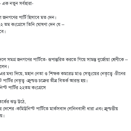
ে- এক নতুন সর্বহারা-
 বদলে জনগণের পার্টি হিসাবে মত দেন।
২ তম কংগ্রেসে তিনি ঘোষণা দেন যে –
লবে।
র বদলে সমগ্র জনগণের পার্টিতে- রূপান্তরিত করতে গিয়ে সামন্ত বুর্জোয়া শ্রেণীকে –
িলেন।
ন এর মধ্য দিয়ে, মহান নেতা ও শিক্ষক কমরেড মাও সেতুংয়ের নেতৃত্বে -চীনের
্টির নেতৃত্ব -ক্রুশ্চভ চক্রের তীব্র বিতর্ক আরম্ভ হয়।
্ট পার্টির ২২তম কংগ্রেসে
িতর্কের ঝড় উঠে,
্ন দেশের -কমিউনিস্ট পার্টিতে মার্কসবাদ লেনিনবাদী ধারা এবং ক্রুশ্চভীয়
েয়।