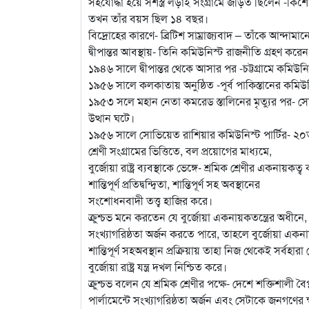
সহযোদ্ধা হয়ে সশস্ত্র লড়াই সংগ্রামে জড়িত ছিলেন -কিশোর ব
তখন তাঁর বয়স ছিল ১৪ বছর।
বিদ্রোহের কারণে- ব্রিটিশ সাম্রাজ্যবাদ – তাঁকে আন্দামান
দ্বীপান্তর আবস্থায়- তিনি কমিউনিস্ট রাজনীতি গ্রহণ করেন
১৯৪৬ সালে দ্বীপান্তর থেকে আসার পর -চট্টগ্রামে কমি
১৯৫৬ সালে কলকাতায় অনুষ্ঠিত -পূর্ব পাকিস্তানের কমিউনিস
১৯৫৩ সলে মহান নেতা কমরেড স্তালিনের মৃত্যুর পর- সো
উত্থান ঘটে।
১৯৫৬ সালে সোভিয়েত রাশিয়ার কমিউনিস্ট পার্টির- ২০তম ক
শ্রেণী সংগ্রামের ভিত্তিতে, বল প্রয়োগের মাধ্যমে,
বুর্জোয়া রাষ্ট্র ব্যবস্থাকে ভেঙ্গে- শ্রমিক শ্রেণীর একনায়ক
শান্তিপূর্ণ প্রতিদ্বন্দ্বিতা, শান্তিপূর্ণ সহ অবস্থানের
সংশোধনবাদী তত্ত্ব হাজির করে।
ক্রুশ্চভ মনে করতেন যে বুর্জোয়া একনায়কতন্ত্রের অধীনে, এব
সংখ্যাগরিষ্ঠতা অর্জন করতে পারে, তাহলে বুর্জোয়া একনায়কতন
শান্তিপূর্ণ সহঅবস্থান প্রক্রিয়ায় তাহা নিজ থেকেই সর্বহারা শ্র
বুর্জোয়া রাষ্ট্র যন্ত্র দখল নিশ্চিত করে।
ক্রুশ্চভ বলেন যে শ্রমিক শ্রেণীর পক্ষে- দেশে শক্তিশালী
পার্লামেন্টে সংখ্যাগরিষ্ঠতা অর্জন এবং সেটাকে জনগণের 