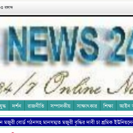
 বঙ্গাব্দ
যুদ্ধ
দর্শন
রাজনীতি
সম্পাদকীয়
সাক্ষাৎকার
শিক্ষা
আইন 
রী বোর্ড গঠনসহ মানসম্মত মজুরী বৃদ্ধির দাবী চা শ্রমিক ইউনিয়নের