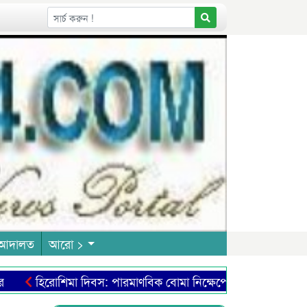
আদালত
আরো >
হিরোশিমা দিবস: পারমাণবিক বোমা নিক্ষেপে ভয়াল ধ্বংসযজ্ঞ মান