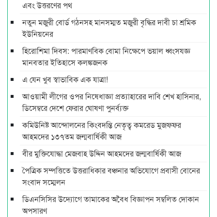
এবং উত্তরণের পথ
নতুন মজুরী বোর্ড গঠনসহ মানসম্মত মজুরী বৃদ্ধির দাবী চা শ্রমিক
ইউনিয়নের
হিরোশিমা দিবস: পারমাণবিক বোমা নিক্ষেপে ভয়াল ধ্বংসযজ্ঞ
মানবতার ইতিহাসে কলঙ্কজনক
এ যেন খুব স্বাভাবিক এক যাত্রা!
আওয়ামী লীগের ওপর নিষেধাজ্ঞা প্রত্যাহারের দাবি শেখ হাসিনার,
ডিসেম্বরে দেশে ফেরার ঘোষণা পুনর্ব্যক্ত
কমিউনিষ্ট আন্দোলনের কিংবদন্তি নেতৃত্ব কমরেড মুজফ্ফর
আহমদের ১৩৭তম জন্মবার্ষিকী আজ
বীর মুক্তিযোদ্ধা মেজবাহ উদ্দিন আহমদের জন্মবার্ষিকী আজ
পৈত্রিক সম্পত্তিতে উত্তরাধিকার বঞ্চনার অভিযোগে প্রবাসী বোনের
সংবাদ সম্মেলন
ডিএনসিসির উদ্যোগে তামাকের অবৈধ বিজ্ঞাপন সম্বলিত দোকান
অপসারণ