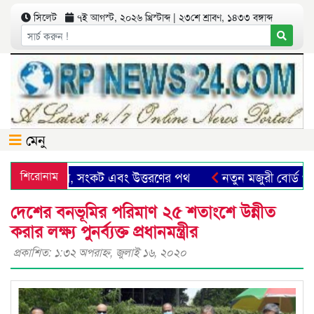
সিলেট
৭ই আগস্ট, ২০২৬ খ্রিস্টাব্দ | ২৩শে শ্রাবণ, ১৪৩৩ বঙ্গাব্দ
মেনু
ট: সম্ভাবনা, সংকট এবং উত্তরণের পথ
শিরোনাম
নতুন মজুরী বোর্ড গঠনসহ
দেশের বনভূমির পরিমাণ ২৫ শতাংশে উন্নীত
করার লক্ষ্য পুনর্ব্যক্ত প্রধানমন্ত্রীর
প্রকাশিত: ১:৩২ অপরাহ্ণ, জুলাই ১৬, ২০২০