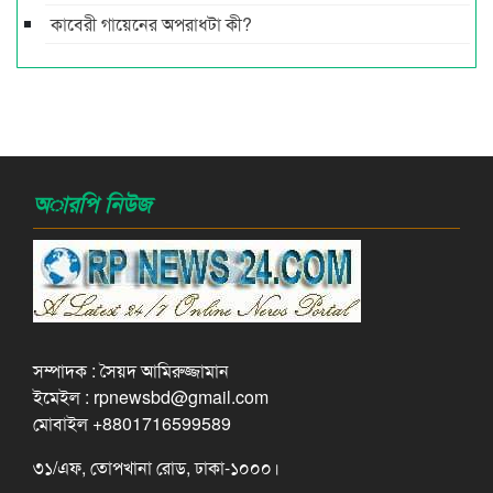
কাবেরী গায়েনের অপরাধটা কী?
অারপি নিউজ
সম্পাদক : সৈয়দ আমিরুজ্জামান
ইমেইল : rpnewsbd@gmail.com
মোবাইল +8801716599589
৩১/এফ, তোপখানা রোড, ঢাকা-১০০০।