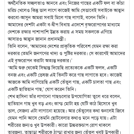
অর্থনৈতিক সচ্ছলতাও আনবে এবং নিজের গাছের একটি ফল বা কাঁচা
মরিচ খেলেও কিন্তু ভাল লাগে কাজেই আমি সেভাবেই সবাইকে আহ্বান
করবো-আসুন আমরা সবাই মিলে গাছ লাগাই, বলেন তিনি।
আমাদের দেশটা একটা ব-দ্বীপ বিধায় এদেশে বৃক্ষরোপণের মাধ্যমে
দেশকে রক্ষার পাশাপাশি উন্নত করায় এ সময় সকলকে এগিয়ে
আসারও আহ্বান জানান প্রধানমন্ত্রী।
তিনি বলেন, ‘আমাদের দেশের প্রাকৃতিক পরিবেশ যেমন রক্ষা করা
দরকার তেমনি জনগণের খাদ্য ও পুষ্টির দরকার। সে কারণেই আমাদের
এই বৃক্ষরোপন করাটা অত্যন্ত দরকার।’
‘আমি শুরু থেকেই সিদ্ধান্ত দিয়েছি প্রত্যেককে একটি ফলদ, একটি
বনজ এবং একটি ভেষজ এই তিনটি করে গাছ লাগাতে হবে। কাজেই
আজকে আমি লাগিয়েছি একটি তেঁতুল গাছ, একটি চালতা গাছ এবং
একটি ছাতিয়ান গাছ,’ যোগ করেন তিনি।
শেখ হাসিনা তাঁর লাগানো গাছগুলোর উপযোগিতা তুলে ধরে বলেন,
ছাতিয়ান গাছ খুব বড় এবং কান্ড মোটা হয় যেটি কাঠ হিসেবে খুব
ভাল, সেজন্য এটা লাগানো হয়েছে। আর তেঁতুলের কথা শুনলেই জিবে
যেমন পানি আসে তেমনি ছোটবেলার কথাও মনে পড়ে যায়। এটা
শরীরের জন্যও খুব উপকারী। কারো উচ্চরক্তচাপ রোগ থাকলে
তারজন্য, তাছাড়া শরীরকে ঠান্ডা রাখার জন্য তেঁতুল খুবই উপকারী।