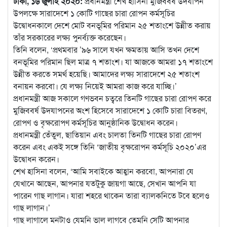
ঢাকা, ১৬ জুলাই ২০২০:
প্রধানমন্ত্রী শেখ হাসিনা মুজিববর্ষ উদযাপন
উপলক্ষে সারাদেশে ১ কোটি গাছের চারা রোপন কর্মসূচির
উদ্বোধনকালে দেশে মোট বনভূমির পরিমান ২৫ শতাংশে উন্নীত করায়
তাঁর
সরকারের লক্ষ্য পুনর্ব্যক্ত করেছেন।
তিনি বলেন, ‘প্রথমবার ’৯৬ সালে যখন ক্ষমতায় আসি তখন দেশে
বনভূমির পরিমান ছিল মাত্র ৭ শতাংশ। যা আজকে আমরা ১৭ শতাংশে
উন্নীত করতে সমর্থ হয়েছি। আমাদের লক্ষ্য সারাদেশে ২৫ শতাংশ
বনায়ন করবো। যে লক্ষ্য নিয়েই আমরা কাজ করে যাচ্ছি।’
প্রধানমন্ত্রী আজ সকালে গণভবন চত্বরে তিনটি গাছের চারা রোপণ করে
মুজিববর্ষ উদযাপনের অংশ হিসেবে সারাদেশে ১ কোটি চারা বিতরণ,
রোপণ ও বৃক্ষরোপণ কর্মসূচির আনুষ্ঠানিক উদ্বোধন করেন।
প্রধানমন্ত্রী তেঁতুল, ছাতিয়ান এবং চালতা তিনটি গাছের চারা রোপণ
করেন এবং একই সঙ্গে তিনি ‘জাতীয় বৃক্ষরোপন কর্মসূচি ২০২০’এর
উদ্বোধন করেন।
শেখ হাসিনা বলেন, ‘আমি সবাইকে আহ্বান করবো, আপনারা যে
যেখানে আছেন, আপনার যতটুকু জায়গা আছে, সেখান আপনি যা
পারেন গাছ লাগান। যারা শহরে থাকেন তারা ব্যালকনিতে টবে হলেও
গাছ লাগান।’
গাছ লাগালে মনটাও যেমনি ভাল লাগবে তেমনি সেটি আপনার