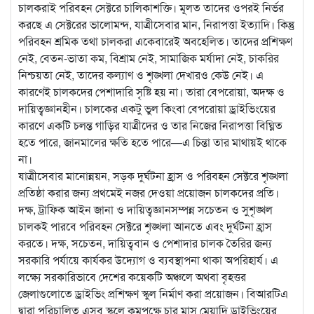
চালকরাই পরিবহন সেক্টরে চালিকাশক্তি। মূলত তাদের ওপরই নির্ভর
করছে এ সেক্টরের ভালোমন্দ, যাত্রীসেবার মান, নিরাপত্তা ইত্যাদি। কিন্তু
পরিবহন শ্রমিক তথা চালকরা একেবারেই অবহেলিত। তাদের প্রশিক্ষণ
নেই, বেতন-ভাতা কম, বিশ্রাম নেই, সামাজিক মর্যাদা নেই, চাকরির
নিশ্চয়তা নেই, তাদের কল্যাণ ও শৃঙ্খলা দেখারও কেউ নেই। এ
কারণেই চালকদের পেশাদারি সৃষ্টি হয় না। তারা বেপরোয়া, অদক্ষ ও
দায়িত্বজ্ঞানহীন। চালকের একটু ভুল কিংবা বেপরোয়া ড্রাইভিংয়ের
কারণে একটি চলন্ত গাড়ির যাত্রীদের ও তার নিজের নিরাপত্তা বিঘ্নিত
হতে পারে, জানমালের ক্ষতি হতে পারে—এ চিন্তা তার মাথায়ই থাকে
না।
যাত্রীসেবার মানোন্নয়ন, সড়ক দুর্ঘটনা হ্রাস ও পরিবহন সেক্টরে শৃঙ্খলা
প্রতিষ্ঠা করার জন্য প্রথমেই নজর দেওয়া প্রয়োজন চালকদের প্রতি।
দক্ষ, ট্রাফিক আইন জানা ও দায়িত্বজ্ঞানসম্পন্ন সচেতন ও সুশৃঙ্খল
চালকই পারবে পরিবহন সেক্টরে শৃঙ্খলা আনতে এবং দুর্ঘটনা হ্রাস
করতে। দক্ষ, সচেতন, দায়িত্ববান ও পেশাদার চালক তৈরির জন্য
সরকারি পর্যায়ে কার্যকর উদ্যোগ ও ব্যবস্থাপনা থাকা অপরিহার্য। এ
লক্ষ্যে সরকারিভাবে দেশের কয়েকটি অঞ্চলে অথবা বৃহত্তর
জেলাগুলোতে ড্রাইভিং প্রশিক্ষণ স্কুল নির্মাণ করা প্রয়োজন। বিআরটিএ
দ্বারা পরিচালিত এসব স্কুলে কমপক্ষে চার মাস মেয়াদি ড্রাইভিংয়ের