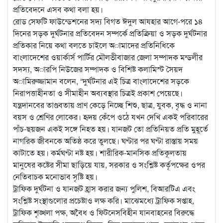
প্রতিবেদনে এসব কথা বলা হয়।
রোড সেফটি ফাউন্ডেশনের সদ্য বিগত ঈদুল আযহার আগে-পরে ১৪
দিনের সড়ক দুর্ঘটনার প্রতিবেদন সম্পর্কে প্রতিক্রিয়া ও সড়ক দুর্ঘটনার
প্রতিকার নিয়ে কথা বলতে চাইলে অামাদের প্রতিনিধিকে
বাংলাদেশের ওয়ার্কার্স পার্টির মৌলভীবাজার জেলা সম্পাদক মন্ডলীর
সদস্য, অারপি নিউজের সম্পাদক ও বিশিষ্ট কলামিস্ট সৈয়দ
অামিরুজ্জামান বলেন, “দুর্ঘটনার এই চিত্র বাংলাদেশের সড়কে
নিরাপত্তাহীনতা ও সীমাহীন অব্যবস্থার চিত্রই প্রকাশ পেয়েছে।
যন্ত্রদানবের তাণ্ডবতায় প্রাণ কেড়ে নিচ্ছে শিশু, ছাত্র, যুবক, বৃদ্ধ ও নানা
বয়স ও শ্রেণির লোকের। হৃদয় কেঁপে ওঠে যখন দেখি একই পরিবারের
পাঁচ-ছয়জন একই সঙ্গে নিহত হয়। যানজট তো প্রতিনিয়ত প্রতি মুহূর্তে
নাগরিক জীবনকে অতিষ্ঠ করে তুলছে। ঘণ্টার পর ঘণ্টা রাস্তায় সময়
কাটাতে হয়। কর্মঘণ্টা নষ্ট হয়। শারীরিক-মানসিক প্রতিকূলতায়
মানুষের কষ্টের সীমা ছাড়িয়ে যায়, সরকার ও সংশ্লিষ্ট কর্তৃপক্ষের ওপর
নেতিবাচক মনোভাব সৃষ্টি হয়।
ট্রাফিক দুর্ঘটনা ও যানজট হ্রাস করার জন্য পুলিশ, বিআরটিএ এবং
সংশ্লিষ্ট সংস্থাগুলোর প্রচেষ্টাও লক্ষ করি। মাঝেমধ্যে ট্রাফিক সপ্তাহ,
ট্রাফিক শৃঙ্খলা পক্ষ, অবৈধ ও ফিটনেসবিহীন যানবাহনের বিরুদ্ধে