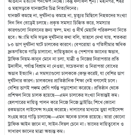
অভিযান ইত্যাদি পদক্ষেপ নিচ্ছে। কিন্তু ফলাফল শূন্য। মহানগর, শহর
ও মহাসড়কে যানজটের চিত্র নিত্যদিনের।
যানজট কমছে না, দুর্ঘটনাও কমছে না, মৃত্যুর মিছিলে নিহতদের সংখ্যা
দিন দিন বেড়েই চলছে। প্রকৃত সমস্যা চিহ্নিত করে, সমস্যার
কারণগুলো নিরসনের জন্য স্বল্প, মধ্য ও দীর্ঘ মেয়াদি পরিকল্পনা নিতে
হবে। অামি যদি সড়ক দুর্ঘটনার কথা বলি, তাহলে দেখা যায়, শতকরা
৮০ ভাগ দুর্ঘটনা ঘটে চালকের কারণে। বেপরোয়া ও গতিসীমার অধিক
দ্রুতগতিতে গাড়ি চালানো, দায়িত্বজ্ঞান ও পেশাগত জ্ঞানের অভাব,
ট্রাফিক নিয়ম-কানুন মেনে না চলা, যাত্রী ও নিজের নিরাপত্তার প্রতি
উদাসীন, পর্যাপ্ত বিশ্রাম না নেওয়া, সচেতনতা ও নিরাপত্তা বোধের
অভাব ইত্যাদি। এ সমস্যাগুলো চালককে কেন্দ্র করেই, যা বেশির ভাগ
দুর্ঘটনার কারণ। চালকদের প্রাতিষ্ঠানিক শিক্ষা নেই বললেই চলে।
বেশির ভাগই পঞ্চম শ্রেণি পর্যন্ত পড়াশোনা করেছে। প্রতিষ্ঠান থেকে
প্রশিক্ষণ নিয়ে চালক হয়েছে—এমন চালকের সংখ্যা নিতান্তই কম।
হেলপারের দায়িত্ব পালন করে নিজে নিজে ড্রাইভিং শিখে কোনো
রকমভাবে লাইসেন্স সংগ্রহ করেছে। দালালের মাধ্যমে ভুয়া লাইসেন্স
সংগ্রহ করে গাড়ি চালাচ্ছে—এমন অনেক চালক রয়েছে। তারা কোনো
ট্রাফিক আইন জানে না, সাইন-সিম্বল চেনে না। তাদের দায়িত্ববোধ ও
সাধারণ জ্ঞানের মাত্রা অত্যন্ত কম।