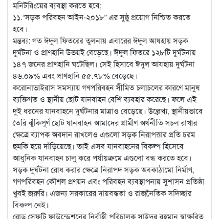
মনিটরিংয়ের ব্যবস্থা করতে হবে;
১১.“সড়ক পরিবহন আইন-২০১৮” এর সুষ্ঠু প্রয়োগ নিশ্চিত করতে
হবে।
মন্তব্য: গত ঈদুল ফিতরের তুলনায় এবারের ঈদুল আযহায় সড়ক
দুর্ঘটনা ও প্রাণহানি উভয়ই বেড়েছে। ঈদুল ফিতরে ১২৮টি দুর্ঘটনায়
১৪৭ জনের প্রাণহানি ঘটেছিল। সেই হিসাবে ঈদুল আযহায় দুর্ঘটনা
৪৬.০৯% এবং প্রাণহানি ৫৫.৭৮% বেড়েছে।
করোনাভাইরাস সমস্যায় গণপরিবহন সীমিত চলাচলের কারণে মানুষ
ব্যক্তিগত ও স্থানীয় ছোট যানবাহন বেশি ব্যবহার করেছে। ফলে এই
দুই ধরনের যানবাহনে দুর্ঘটনার মাত্রাও বেড়েছে। উল্লেখ্য, স্থানীয়ভাবে
তৈরি ঝুঁকিপূর্ণ ছোট যানবাহন আমাদের গ্রামীণ অর্থনীতি সচল রাখার
ক্ষেত্রে ব্যাপক অবদান রাখলেও এগুলো সড়ক নিরাপত্তার প্রতি চরম
হুমকি হয়ে দাঁড়িয়েছে। তাই এসব যানবাহনের বিকল্প হিসেবে
আধুনিক যানবাহন চালু করে পর্যায়ক্রমে এগুলো বন্ধ করতে হবে।
সড়ক দুর্ঘটনা রোধ করার ক্ষেত্রে নিরাপদ সড়ক অবকাঠামো নির্মাণ,
গণপরিবহন কৌশল প্রণয়ন এবং পরিবহন ব্যবস্থাপনায় সুশাসন প্রতিষ্ঠা
খুবই জরুরি। এজন্য সরকারের দায়বদ্ধতা ও রাজনৈতিক সদিচ্ছার
বিকল্প নেই।
রোড সেফটি ফাউন্ডেশনের নির্বাহী পরিচালক সাইদুর রহমান স্বাক্ষরিত