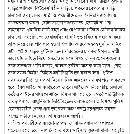
মহানগর ও শহরগুলোর রাস্তার অবস্থা আরো বেসামাল। রাস্তার তুলনায়
গাড়ির আধিক্য, ফিটনেসবিহীন গাড়ি, চালকদের বেপরোয়া গাড়ি
চালানো এবং চালক, যাত্রী ও পথচারীদের ব্যক্তি নিরাপত্তাবোধ ও
সচেতনতার অভাব, মোটরসাইকেলচালকদের হেলমেট না পরা,
সাইকেলে একাধিক যাত্রী বহন এবং বেপরোয়া গতিতে মোটরসাইকেল
চালানো, পথচারীদের জেব্রাক্রসিং বা ফুট ওভারব্রিজ ব্যবহার না করে
ঝুঁকি নিয়ে রাস্তা পারাপার হওয়া ইত্যাদি কারণে অহরহ দুর্ঘটনা ঘটছে।
এটা স্পষ্ট যে সড়ক দুর্ঘটনার জন্য পরিবহনের চালকরাই মূলত দায়ী।
তারা যদি দায়িত্ব নিয়ে, সতর্কতার সঙ্গে নিয়ম-কানুন মেনে শৃঙ্খলার
সঙ্গে দক্ষভাবে গাড়ি চালায়, তাহলে দুর্ঘটনা অনেক কমে যাবে। সেই
সঙ্গে সড়ক নির্মাণে চিহ্নিত ত্রুটিবিচ্যুতি দূর করতে হবে। পুলিশ
সদস্যদের নিষ্ঠা ও সততা নিয়ে ট্রাফিক আইনের যথাযথ প্রয়োগ করতে
হবে। বৈধ লাইসেন্স ব্যতিরেকে ও ভুয়া লাইসেন্স নিয়ে গাড়ি চালালে
কঠোর আইনের মাধ্যমে শাস্তির বিধান থাকতে হবে। সর্বোপরি ট্রাফিক
ব্যবস্থাপনাকে আধুনিক ও ডিজিটাইজড করতে হবে। এ বিষয়ে পুলিশ
হেডকোয়ার্টার্স থেকে প্রায় দুই বছর আগে স্বরাষ্ট্র মন্ত্রণালয়ে উন্নয়ন
প্রজেক্ট পাঠানো হয়েছে, তা বাস্তবায়ন জরুরি।
যাত্রী ও পথচারীদের ব্যক্তি নিরাপত্তা ও বিধি-বিধান প্রতিপালনে
সচেতন হতে হবে। নাগরিকদের মধ্যে আইন ও শৃঙ্খলা মানার সংস্কৃতি