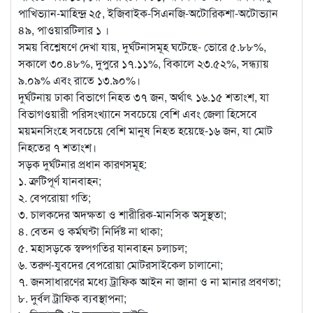
পাখিভ্যান-মাহিন্দ্র ২৫, ইজিবাইক-সিএনজি-অটোরিকশা-অটোভ্যান
৪৯, পাওয়ারটিলার ১ ।
সময় বিশ্লেষণে দেখা যায়, দুর্ঘটনাসমূহ ঘটেছে- ভোরে ৫.৮৮%,
সকালে ৩০.৪৮%, দুপুরে ১৭.১১%, বিকালে ২৩.৫২%, সন্ধ্যায়
৯.০৯% এবং রাতে ১৩.৯০%।
দুর্ঘটনায় ঢাকা বিভাগে নিহত ৩৭ জন, অর্থাৎ ১৬.১৫ শতাংশ, যা
বিভাগওয়ারী পরিসংখ্যানে সবচেয়ে বেশি এবং জেলা হিসেবে
ময়মনসিংহে সবচেয়ে বেশি মানুষ নিহত হয়েছে-১৬ জন, যা মোট
নিহতের ৭ শতাংশ।
সড়ক দুর্ঘটনার প্রধান কারণসমূহ:
১. ত্রুটিপূর্ণ যানবাহন;
২. বেপরোয়া গতি;
৩. চালকদের অদক্ষতা ও শারীরিক-মানসিক অসুস্থতা;
৪. বেতন ও কর্মঘন্টা নির্দিষ্ট না থাকা;
৫. মহাসড়কে স্বল্পগতির যানবাহন চলাচল;
৬. তরুণ-যুবদের বেপরোয়া মোটরসাইকেল চালানো;
৭. জনসাধারণের মধ্যে ট্রাফিক আইন না জানা ও না মানার প্রবণতা;
৮. দুর্বল ট্রাফিক ব্যবস্থাপনা;