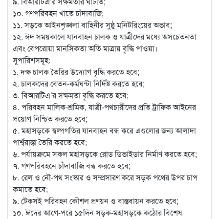
৯. বিআরটিএ’র সক্ষমতার ঘাটতি;
১০. গণপরিবহন খাতে চাঁদাবাজি;
১১. সড়কে আইনশৃঙ্খলা বাহিনীর সুষ্ঠু মনিটরিংয়ের অভাব;
১২. ঈদ সময়কালে যানবাহন চালক ও যাত্রীদের মধ্যে অসচেতনতা
এবং বেপরোয়া মানসিকতা অতি মাত্রায় বৃদ্ধি পাওয়া।
সুপারিশসমূহ:
১. দক্ষ চালক তৈরির উদ্যোগ বৃদ্ধি করতে হবে;
২. চালকদের বেতন-কর্মঘন্টা নির্দিষ্ট করতে হবে;
৩. বিআরটিএ’র সক্ষমতা বৃদ্ধি করতে হবে;
৪. পরিবহন মালিক-শ্রমিক, যাত্রী-পথচারীদের প্রতি ট্রাফিক আইনের
প্রয়োগ নিশ্চিত করতে হবে;
৫. মহাসড়কে স্বল্পগতির যানবাহন বন্ধ করে এগুলোর জন্য আলাদা
পার্শ্বরাস্তা তৈরি করতে হবে;
৬. পর্যায়ক্রমে সকল মহাসড়কে রোড ডিভাইডার নির্মাণ করতে হবে;
৭. গণপরিবহনে চাঁদাবাজি বন্ধ করতে হবে;
৮. রেল ও নৌ-পথ সংস্কার ও সম্প্রসারণ করে সড়ক পথের উপর চাপ
কমাতে হবে;
৯. টেকসই পরিবহন কৌশল প্রণয়ন ও বাস্তবায়ন করতে হবে;
১০. ঈদের আগে-পরে ১৫দিন সড়ক-মহাসড়কে কঠোর বিশেষ