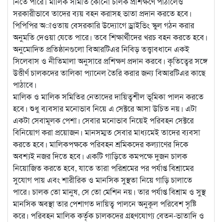
নিতে পারে। মালিক সমিতি কোনো চালক প্রশিক্ষণে পাঠালেও
সরকারীভাবে তাদের ব্যয় বহন করাসহ ভাতা প্রদান করতে হবে।
পিপিপির অাওতায় বেসরকারি উদ্যোগে ড্রাইভিং স্কুল গঠন করার
অনুমতি দেওয়া যেতে পারে। তবে শিক্ষার্থীদের খরচ বহন করতে হবে।
অনুমোদিত প্রতিষ্ঠানগুলো বিআরটিএর নিবিড় তত্ত্বাবধানে একই
সিলেবাস ও নীতিমালা অনুসারে প্রশিক্ষণ প্রদান করবে। কৃতিত্বের সঙ্গে
উত্তীর্ণ চালকদের তালিকা প্যানেল তৈরি করার জন্য বিআরটিএর কাছে
পাঠাবে।
মালিক ও মালিক সমিতির নেতাদের দায়িত্বশীল ভূমিকা পালন করতে
হবে। শুধু ব্যবসার মনোভাব নিয়ে এ সেক্টরে আসা উচিত নয়। এটা
একটা সেবামূলক পেশা। সেবার মনোভাব নিয়েই পরিবহন সেক্টরে
বিনিয়োগ করা প্রয়োজন। মানসম্মত সেবার মাধ্যমেই তাদের ব্যবসা
করতে হবে। মালিকপক্ষকে পরিবহন শ্রমিকদের কল্যাণের দিকে
অবশ্যই নজর দিতে হবে। একটি গাড়িতে কমপক্ষে দুজন চালক
নিয়োজিত করতে হবে, যাতে তারা পরিশ্রমের পর পর্যাপ্ত বিশ্রামের
সুযোগ পায় এবং শারীরিক ও মানসিক সুস্থতা নিয়ে গাড়ি চালাতে
পারে। চালক তো মানুষ, সে তো মেশিন নয়। তার পর্যাপ্ত বিশ্রাম ও সুস্থ
মানসিক অবস্থা তার পেশাগত দায়িত্ব পালনে অনুকূল পরিবেশ সৃষ্টি
করে। পরিবহন মালিক কর্তৃক চালকদের গ্রহণযোগ্য বেতন-ভাতাদি ও