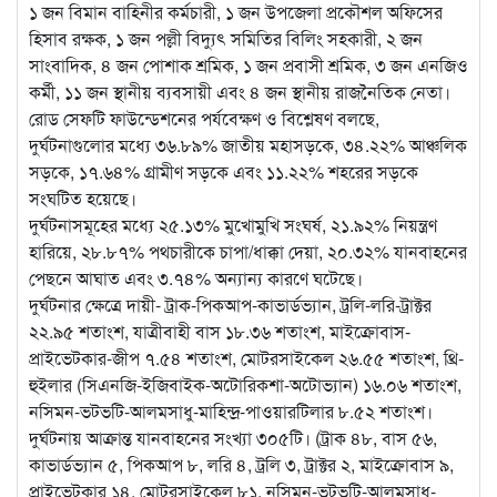
১ জন বিমান বাহিনীর কর্মচারী, ১ জন উপজেলা প্রকৌশল অফিসের
হিসাব রক্ষক, ১ জন পল্লী বিদ্যুৎ সমিতির বিলিং সহকারী, ২ জন
সাংবাদিক, ৪ জন পোশাক শ্রমিক, ১ জন প্রবাসী শ্রমিক, ৩ জন এনজিও
কর্মী, ১১ জন স্থানীয় ব্যবসায়ী এবং ৪ জন স্থানীয় রাজনৈতিক নেতা।
রোড সেফটি ফাউন্ডেশনের পর্যবেক্ষণ ও বিশ্লেষণ বলছে,
দুর্ঘটনাগুলোর মধ্যে ৩৬.৮৯% জাতীয় মহাসড়কে, ৩৪.২২% আঞ্চলিক
সড়কে, ১৭.৬৪% গ্রামীণ সড়কে এবং ১১.২২% শহরের সড়কে
সংঘটিত হয়েছে।
দুর্ঘটনাসমূহের মধ্যে ২৫.১৩% মুখোমুখি সংঘর্ষ, ২১.৯২% নিয়ন্ত্রণ
হারিয়ে, ২৮.৮৭% পথচারীকে চাপা/ধাক্কা দেয়া, ২০.৩২% যানবাহনের
পেছনে আঘাত এবং ৩.৭৪% অন্যান্য কারণে ঘটেছে।
দুর্ঘটনার ক্ষেত্রে দায়ী- ট্রাক-পিকআপ-কাভার্ডভ্যান, ট্রলি-লরি-ট্রাক্টর
২২.৯৫ শতাংশ, যাত্রীবাহী বাস ১৮.৩৬ শতাংশ, মাইক্রোবাস-
প্রাইভেটকার-জীপ ৭.৫৪ শতাংশ, মোটরসাইকেল ২৬.৫৫ শতাংশ, থ্রি-
হুইলার (সিএনজি-ইজিবাইক-অটোরিকশা-অটোভ্যান) ১৬.০৬ শতাংশ,
নসিমন-ভটভটি-আলমসাধু-মাহিন্দ্র-পাওয়ারটিলার ৮.৫২ শতাংশ।
দুর্ঘটনায় আক্রান্ত যানবাহনের সংখ্যা ৩০৫টি। (ট্রাক ৪৮, বাস ৫৬,
কাভার্ডভ্যান ৫, পিকআপ ৮, লরি ৪, ট্রলি ৩, ট্রাক্টর ২, মাইক্রোবাস ৯,
প্রাইভেটকার ১৪, মোটরসাইকেল ৮১, নসিমন-ভটভটি-আলমসাধু-