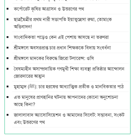
কর্পোরেট কৃষির আগ্রাসন ও উত্তরণের পথ
ছাত্রমৈত্রীর প্রথম নারী সভাপ‌তি ইয়াতুন্নেসা রুমা, তোমা‌কে
অ‌ভিবাদন!
সাংবাদিকতা পড়েও কেন এই পেশায় আসছে না তরুণরা
শ্রীমঙ্গলে অবসরপ্রাপ্ত চার প্রধান শিক্ষককে বিদায় সংবর্ধনা
শ্রীমঙ্গলে মাদকের বিরুদ্ধে জিরো টলারেন্স: ওসি
বৈষম্যহীন অসাম্প্রদায়িক গণমুখী শিক্ষা ব্যবস্থা প্রতিষ্ঠার আন্দোলন
জোরদারের আহ্বান
মুহাম্মদ (ﷺ): চার হরফের আধ্যাত্মিক প্রতীক ও মানবিকতার পাঠ
এত মানুষের প্রাণহানির ঘটনায় আপনাদের কোনো অনুশোচনা
আছে কিনা?
জালালাবাদ অ্যাসোসিয়েশন ও আমাদের সিলেট: সম্ভাবনা, সংকট
এবং উত্তরণের পথ