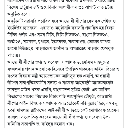
বাংলাদেশ আওয়ামী লীগের তথ্য ও গবেষণা উপ-কমিটি আয়োজিত
বিশেষ ভার্চুয়াল এই
ওয়েবিনার আগামীকাল ৩১ আগস্ট রাত ৯টায়
অনুষ্ঠিত হবে।
অনুষ্ঠানটি সরাসরি প্রচারিত হবে আওয়ামী লীগের ফেসবুক পেইজ ও
ইউটিউব চ্যানেলে। এছাড়াও অনুষ্ঠানটি সরাসরি প্রচারিত হয় বিজয়
টিভির পর্দায় এবং সময় টিভি, বিডি নিউজ২৪, বাংলা নিউজ২৪,
বার্তা২৪, সমকাল, যুগান্তর, ইত্তেফাক, সারাবাংলা, ভোরের কাগজ,
জাগো নিউজ২৪, বাংলাদেশ জার্নাল ও অপরাজেয় বাংলার ফেসবুক
পাতায়।
আওয়ামী লীগের তথ্য ও গবেষণা সম্পাদক ড. সেলিম মাহমুদের
সঞ্চালনায় প্রধান আলোচক হিসেবে উপস্থিত থাকবেন আইন, বিচার ও
সংসদ বিষয়ক মন্ত্রী অ্যাডভোকেট আনিসুল হক এমপি, আওয়ামী
লীগের সভাপতিমন্ডলীর সদস্য ও সাবেক আইনমন্ত্রী অ্যাডভোকেট
আবদুল মতিন খসরু এমপি, বাংলাদেশ সুপ্রিম কোর্ট- এর আপিল
বিভাগের সাবেক বিচারক বিচারপতি শামসুদ্দিন চৌধুরী, আওয়ামী
লীগের আইন বিষয়ক সম্পাদক অ্যাডভোকেট নজিবুল্লাহ হিরু, বঙ্গবন্ধু
হত্যা মামলায় রাষ্ট্রপক্ষের আইনজীবী অ্যাডভোকেট মোশাররফ হোসেন
কাজল। সভাপতিত্ব করবেন আওয়ামী লীগ তথ্য ও গবেষণা উপ-
কমিটির সভাপতি ড. সাইদুর রহমান খান।