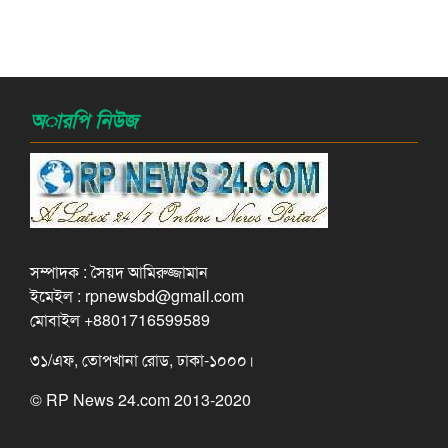
অারপি নিউজ
সম্পাদক : সৈয়দ আমিরুজ্জামান
ইমেইল : rpnewsbd@gmail.com
মোবাইল +8801716599589
৩১/এফ, তোপখানা রোড, ঢাকা-১০০০।
© RP News 24.com 2013-2020