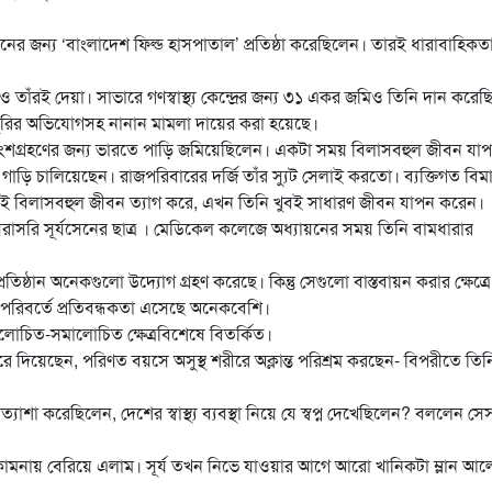
দানের জন্য ‘বাংলাদেশ ফিল্ড হাসপাতাল’ প্রতিষ্ঠা করেছিলেন। তারই ধারাবাহিকতা
। নামটিও তাঁরই দেয়া। সাভারে গণস্বাস্থ্য কেন্দ্রের জন্য ৩১ একর জমিও তিনি দান করে
ছচুরির অভিযোগসহ নানান মামলা দায়ের করা হয়েছে।
ধে অংশগ্রহণের জন্য ভারতে পাড়ি জমিয়েছিলেন। একটা সময় বিলাসবহুল জীবন যা
াড়ি চালিয়েছেন। রাজপরিবারের দর্জি তাঁর স্যুট সেলাই করতো। ব্যক্তিগত বিম
সেই বিলাসবহুল জীবন ত্যাগ করে, এখন তিনি খুবই সাধারণ জীবন যাপন করেন।
সরাসরি সূর্যসেনের ছাত্র । মেডিকেল কলেজে অধ্যায়নের সময় তিনি বামধারার
তিষ্ঠান অনেকগুলো উদ্যোগ গ্রহণ করেছে। কিন্তু সেগুলো বাস্তবায়ন করার ক্ষেত্রে
র পরিবর্তে প্রতিবন্ধকতা এসেছে অনেকবেশি।
চিত-সমালোচিত ক্ষেত্রবিশেষে বিতর্কিত।
ে দিয়েছেন, পরিণত বয়সে অসুস্থ শরীরে অক্লান্ত পরিশ্রম করছেন- বিপরীতে তিন
্যাশা করেছিলেন, দেশের স্বাস্থ্য ব্যবস্থা নিয়ে যে স্বপ্ন দেখেছিলেন? বললেন স
ায়ু কামনায় বেরিয়ে এলাম। সূর্য তখন নিভে যাওয়ার আগে আরো খানিকটা ম্লান আ