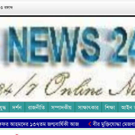
 বঙ্গাব্দ
যুদ্ধ
দর্শন
রাজনীতি
সম্পাদকীয়
সাক্ষাৎকার
শিক্ষা
আইন 
 আহমদের ১৩৭তম জন্মবার্ষিকী আজ
বীর মুক্তিযোদ্ধা মেজবাহ উদ