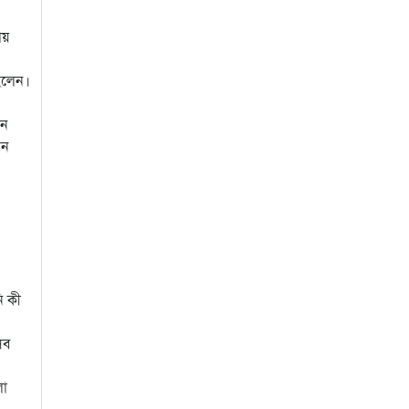
য়
ছিলেন।
পন
ান
ি কী
েসব
লো