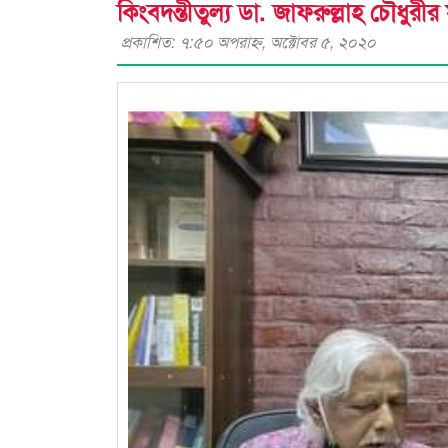
কিংবদন্তীতুল্য ডা. জাফরুল্লাহ চৌধুরীর
প্রকাশিত: ৭:৫০ অপরাহ্ণ, অক্টোবর ৫, ২০২০