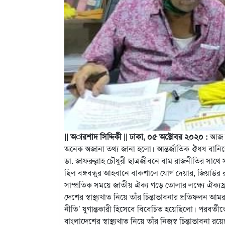
|| অারশাদ সিদ্দিকী || ঢাকা, ০৫ অক্টোবর ২০২০ :
আজ দু
অনেক অজানা তথ্য জানা হলো। আন্তর্জাতিক ঔধধ
বানিজ
ডা. জাফরুল্লাহ চৌধুরী ছাত্রজীবনে বাম রাজনীতির সাথে স
ছিল বঙ্গবন্ধুর আহবানে বাকশালে যোগ দেয়ার, জিয়াউর 
সাম্প্রতিক সময়ে জাতীয় ঐক্য গড়ে তোলার লক্ষ্যে ঐক্যফ্
দেশের স্বাস্থ্যখাত নিয়ে তাঁর চিন্তাভাবনার প্রতিফলন 
নীতি’ যুগান্তকারী হিসেবে বিবেচিত হয়েছিলো। পরবর্
বাংলাদেশের স্বাস্থ্যখাত নিয়ে তাঁর নিজস্ব চিন্তাভাবনা র