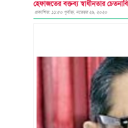
হেফাজতের বক্তব্য স্বাধীনতার চেতনা
প্রকাশিত: ১১:৫০ পূর্বাহ্ণ, নভেম্বর ২৯, ২০২০