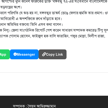
 আগস্টের খুনি কর্নেল ফারুকের উক্তি ‘বঙ্গবন্ধু ৭২-এর সংবিধানে বাংলাদেশকে
 ষড়যন্ত্রের অংশ।
রিণতি যে শুভ হয় না, বঙ্গবন্ধুর ভাস্কর্য ভেঙে ফেলার হুমকি তার প্রমাণ। ওয়ার
াধীনতাবিরোধী এ অপশক্তিকে রুখে দাঁড়াতে হবে।
্রধান অতিথির বক্তব্যে তিনি এসব কথা বলেন।
 নিলু। জেলা সাংগঠনিক রিপোর্ট পেশ করেন সাধারণ সম্পাদক কমরেড টিপু সু
াপক গোলাম হোসেন, ফাইজুল হক বালি ফারাহিন, গফুর মোল্লা, দিলীপ রাজা,
App
Messenger
Copy Link
সম্পাদক : সৈয়দ আমিরুজ্জামান