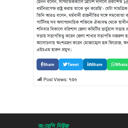
মেনন বলেন, সাম্প্রতিককালে ব্রিটিশ দলিলে প্রকাশিত ১৫
ধর্মনিরপেক্ষ রাষ্ট্র করায় তাকে খুন করেছি’- যেটা সামগ্রিক
তিনি আরও বলেন, ধর্মবাদী রাজনীতির সঙ্গে সমঝোতা করলে প
পার্টিসহ সব অসাম্প্রদায়িক শক্তিকে ঐক্যবদ্ধ থেকে স্ব
শনিবার বিকালে বরিশাল জেলা কমিটির ভার্চুয়াল সভায় প
সভায় সভাপতিত্ব করেন জেলা শাখার সভাপতি নজরুল হক
আলোচনায় অংশগ্রহণ করেন মোজাম্মেল হক ফিরোজ, অধ্য
এইচএম হারুন প্রমুখ।
Share
Tweet
Share
Whats
Post Views:
৭৩০
অারপি নিউজ