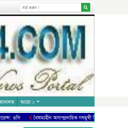
আদালত
আরো >
: ওসি
বৈষম্যহীন অসাম্প্রদায়িক গণমুখী শিক্ষা ব্যবস্থা প্রতিষ্ঠা