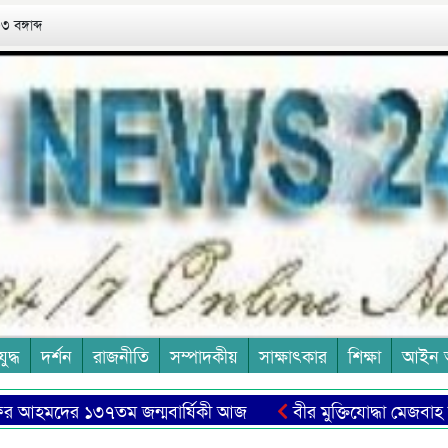
 বঙ্গাব্দ
যুদ্ধ
দর্শন
রাজনীতি
সম্পাদকীয়
সাক্ষাৎকার
শিক্ষা
আইন 
হমদের ১৩৭তম জন্মবার্ষিকী আজ
বীর মুক্তিযোদ্ধা মেজবাহ উদ্দ