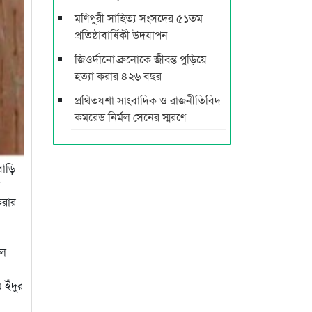
মণিপুরী সাহিত্য সংসদের ৫১তম
প্রতিষ্ঠাবার্ষিকী উদযাপন
জিওর্দানো ব্রুনোকে জীবন্ত পুড়িয়ে
হত্যা করার ৪২৬ বছর
প্রথিতযশা সাংবাদিক ও রাজনীতিবিদ
কমরেড নির্মল সেনের স্মরণে
বাড়ি
করার
লে
 ইঁদুর