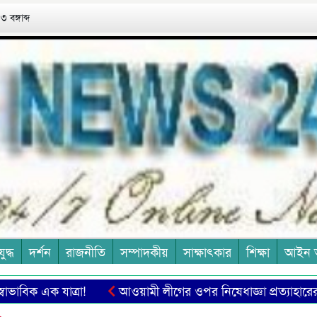
 বঙ্গাব্দ
যুদ্ধ
দর্শন
রাজনীতি
সম্পাদকীয়
সাক্ষাৎকার
শিক্ষা
আইন 
িক এক যাত্রা!
আওয়ামী লীগের ওপর নিষেধাজ্ঞা প্রত্যাহারের দাবি শ
ন বিধবা রহিমা
আজ বিশ্ব স্কাউট স্কার্ফ ডে: ঐক্য, নেতৃত্ব ও সেবার 