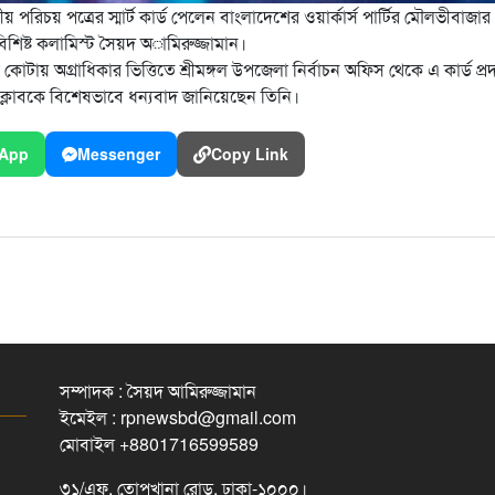
য় পরিচয় পত্রের স্মার্ট কার্ড পেলেন বাংলাদেশের ওয়ার্কার্স পার্টির মৌলভীবাজার
িশিষ্ট কলামিস্ট সৈয়দ
অামিরুজ্জামান।
কোটায় অগ্রাধিকার ভিত্তিতে শ্রীমঙ্গল উপজেলা নির্বাচন অফিস থেকে এ কার্ড প্র
েসক্লাবকে বিশেষভাবে ধন্যবাদ জানিয়েছেন তিনি।
App
Messenger
Copy Link
সম্পাদক : সৈয়দ আমিরুজ্জামান
ইমেইল : rpnewsbd@gmail.com
মোবাইল +8801716599589
৩১/এফ, তোপখানা রোড, ঢাকা-১০০০।