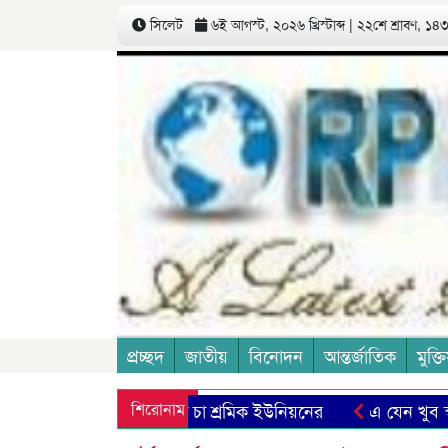
সিলেট
৬ই আগস্ট, ২০২৬ খ্রিস্টাব্দ | ২২শে শ্রাবণ, ১৪৩৩
প্রচ্ছদ
জাতীয়
বিনোদন
আন্তর্জাতিক
মুক্তি
্মত মজুরী বৃদ্ধির দাবী চা শ্রমিক ইউনিয়নের
শিরোনাম
এ যেন খুব স্বাভাব
ল্প বলার শিল্পে নতুন দৃষ্টিভঙ্গি
স্বামীর সম্পত্তিতে অধিকার চা