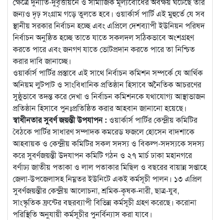
ক্ষেত্রে দুনীর্তি-দুবৃত্তায়নে ও সামাজিক মূল্যবোধের অবক্ষয় ঘটেছে তার
জন্যও দৃঢ় সংগ্রাম গড়ে তুলতে হবে। ওয়ার্কার্স পার্টি এই মুহুর্তে যে সব
স্থানীয় সরকার নির্বাচন হচ্ছে এবং এপ্রিলে দেশব্যাপী ইউনিয়ন পরিষদ
নির্বাচন অনুষ্ঠিত হচ্ছে তাতে যাতে সকলদল সঠিকভাবে অংশগ্রহণ
করতে পারে এবং জনগণ যাতে ভোটপ্রদান করতে পারে তা নিশ্চিত
করার দাবি জানাচ্ছে।
ওয়ার্কার্স পার্টির প্রস্তাবে এই সাথে নির্বাচন কমিশন সম্পর্কে যে আর্থিক
অনিয়ম লুটপাট ও সাংবিধানিক প্রতিষ্ঠান হিসাবে অনৈতিক আচরণের
সুষ্ঠুভাবে তদন্ত করে দেখা ও নির্বাচন কমিশনকে যথাযোগ্য আস্থাভাজন
প্রতিষ্ঠান হিসাবে পুনঃপ্রতিষ্ঠিত করার আহবান জানানো হয়েছে।
স্বাধীনতার সুবর্ণ জয়ন্তী উপযাপন :
ওয়ার্কার্স পার্টির কেন্দ্রীয় কমিটির
বৈঠকে পার্টির সাধারণ সম্পাদক কমরেড ফজলে হোসেন বাদশাকে
আহবায়ক ও কেন্দ্রীয় কমিটির সকল সদস্য ও বিকল্প-সদস্যকে সদস্য
করে সুবর্ণজয়ন্তী উদযাপন কমিটি গঠন ও ২৭ মার্চ ঢাকা মহানগরে
বর্ণাঢ্য জাতীয় পতাকা ও লাল পতাকার মিছিল ও বছরের বায়ান্ন সপ্তাহে
জেলা-উপজেলাসহ নিম্নতর ইউনিটে একই কর্মসূচী পালন। ১৩ এপ্রিল
সুবর্ণজয়ন্তীর কেন্দ্রীয় আলোচনা, শ্রমিক-কৃষক-নারী, ছাত্র-যুব,
সাংস্কৃতিক ফ্রন্টের বছরব্যাপী বিভিন্ন কর্মসূচী গ্রহণ করেছে। করোনা
পরিস্থিতি অনুযায়ী কর্মসূচীর পুনর্বিন্যাস করা যাবে।