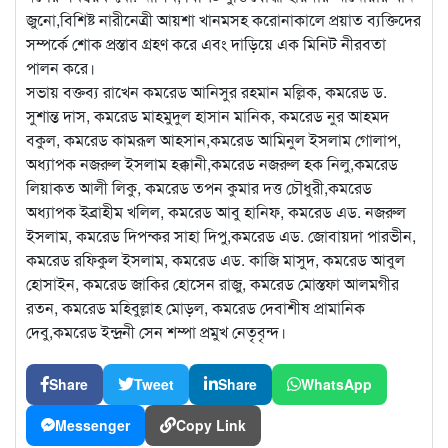
জুনো,বিশিষ্ট নারীনেত্রী আয়শা খানমসহ করোনাকালে প্রয়াত ব্যক্তিদের
সম্পর্কে শোক প্রস্তাব গ্রহণ করে এবং দাড়িয়ে এক মিনিট নীরবতা
পালন করে।
সভায় বক্তব্য রাখেন কমরেড আনিসুর রহমান মল্লিক, কমরেড ড.
সুশান্ত দাস, কমরেড মাহমুদুল হাসান মানিক, কমরেড নুর আহমদ
বকুল, কমরেড কামরূল আহসান,কমরেড আমিনুল ইসলাম গোলাপ,
অধ্যাপক নজরুল ইসলাম হক্কানী,কমরেড নজরুল হক নিলু,কমরেড
লিয়াকত আলী লিকু, কমরেড তপন কুমার দত্ত চৌধুরী,কমরেড
অধ্যাপক ইব্রাহীম খলিল, কমরেড আবু হানিফ, কমরেড এড. নজরুল
ইসলাম, কমরেড দিপন্কর সাহা দিপু,কমরেড এড. জোবায়দা পারভীন,
কমরেড রফিকুল ইসলাম, কমরেড এড. কাজি মাসুদ, কমরেড আবুল
হোসাইন, কমরেড জাকির হোসেন রাজু, কমরেড মোস্তফা আলমগীর
রতন, কমরেড মহিবুল্লাহ মোড়ল, কমরেড দেবাশীষ প্রামানিক
দেবু,কমরেড ইন্দ্রনী সেন শম্পা প্রমুখ নেতৃবৃন্দ।
Share
Tweet
Share
WhatsApp
Messenger
Copy Link