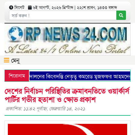
সিলেট
৬ই আগস্ট, ২০২৬ খ্রিস্টাব্দ | ২২শে শ্রাবণ, ১৪৩৩ বঙ্গাব্দ
মেনু
িউনিষ্ট আন্দোলনের কিংবদন্তি নেতৃত্ব কমরেড মুজফ্ফর আহমদের ১৩
শিরোনাম
দেশের নির্বাচন পরিস্থিতির ক্রমাবনতিতে ওয়ার্কার্স
পার্টির গভীর হতাশা ও ক্ষোভ প্রকাশ
প্রকাশিত: ১১:৪২ পূর্বাহ্ণ, ফেব্রুয়ারি ১৪, ২০২১