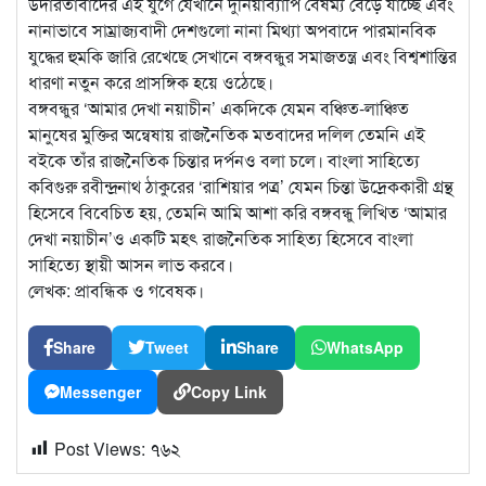
উদারতাবাদের এই যুগে যেখানে দুনিয়াব্যাপি বৈষম্য বেড়ে যাচ্ছে এবং
নানাভাবে সাম্রাজ্যবাদী দেশগুলো নানা মিথ্যা অপবাদে পারমানবিক
যুদ্ধের হুমকি জারি রেখেছে সেখানে বঙ্গবন্ধুর সমাজতন্ত্র এবং বিশ্বশান্তির
ধারণা নতুন করে প্রাসঙ্গিক হয়ে ওঠেছে।
বঙ্গবন্ধুর ‘আমার দেখা নয়াচীন’ একদিকে যেমন বঞ্চিত-লাঞ্চিত
মানুষের মুক্তির অন্বেষায় রাজনৈতিক মতবাদের দলিল তেমনি এই
বইকে তাঁর রাজনৈতিক চিন্তার দর্পনও বলা চলে। বাংলা সাহিত্যে
কবিগুরু রবীন্দ্রনাথ ঠাকুরের ‘রাশিয়ার পত্র’ যেমন চিন্তা উদ্রেককারী গ্রন্থ
হিসেবে বিবেচিত হয়, তেমনি আমি আশা করি বঙ্গবন্ধু লিখিত ‘আমার
দেখা নয়াচীন’ও একটি মহৎ রাজনৈতিক সাহিত্য হিসেবে বাংলা
সাহিত্যে স্থায়ী আসন লাভ করবে।
লেখক: প্রাবন্ধিক ও গবেষক।
Share
Tweet
Share
WhatsApp
Messenger
Copy Link
Post Views:
৭৬২