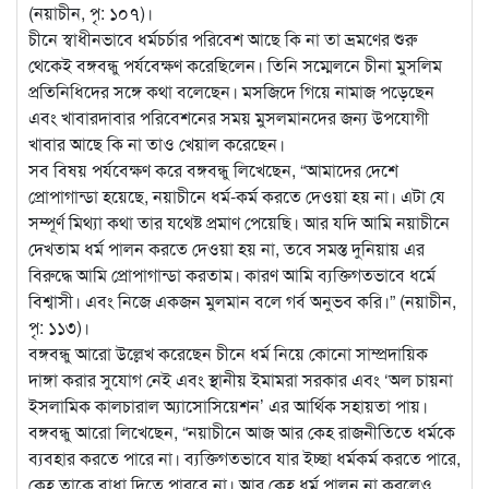
(নয়াচীন, পৃ: ১০৭)।
চীনে স্বাধীনভাবে ধর্মচর্চার পরিবেশ আছে কি না তা ভ্রমণের শুরু
থেকেই বঙ্গবন্ধু পর্যবেক্ষণ করেছিলেন। তিনি সম্মেলনে চীনা মুসলিম
প্রতিনিধিদের সঙ্গে কথা বলেছেন। মসজিদে গিয়ে নামাজ পড়েছেন
এবং খাবারদাবার পরিবেশনের সময় মুসলমানদের জন্য উপযোগী
খাবার আছে কি না তাও খেয়াল করেছেন।
সব বিষয় পর্যবেক্ষণ করে বঙ্গবন্ধু লিখেছেন, “আমাদের দেশে
প্রোপাগান্ডা হয়েছে, নয়াচীনে ধর্ম-কর্ম করতে দেওয়া হয় না। এটা যে
সম্পূর্ণ মিথ্যা কথা তার যথেষ্ট প্রমাণ পেয়েছি। আর যদি আমি নয়াচীনে
দেখতাম ধর্ম পালন করতে দেওয়া হয় না, তবে সমস্ত দুনিয়ায় এর
বিরুদ্ধে আমি প্রোপাগান্ডা করতাম। কারণ আমি ব্যক্তিগতভাবে ধর্মে
বিশ্বাসী। এবং নিজে একজন মুলমান বলে গর্ব অনুভব করি।” (নয়াচীন,
পৃ: ১১৩)।
বঙ্গবন্ধু আরো উল্লেখ করেছেন চীনে ধর্ম নিয়ে কোনো সাম্প্রদায়িক
দাঙ্গা করার সুযোগ নেই এবং স্থানীয় ইমামরা সরকার এবং ‘অল চায়না
ইসলামিক কালচারাল অ্যাসোসিয়েশন’ এর আর্থিক সহায়তা পায়।
বঙ্গবন্ধু আরো লিখেছেন, “নয়াচীনে আজ আর কেহ রাজনীতিতে ধর্মকে
ব্যবহার করতে পারে না। ব্যক্তিগতভাবে যার ইচ্ছা ধর্মকর্ম করতে পারে,
কেহ তাকে বাধা দিতে পারবে না। আর কেহ ধর্ম পালন না করলেও