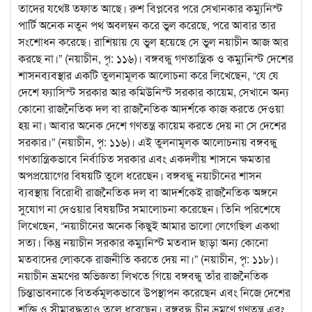
তাদের যথেষ্ট তফাত আছে। রুশ বিপ্লবের পরে সেখানকার কম্যুনিস্ট
পার্টি অনেক নতুন পথ অবলম্বন করে ভুল করেছে, পরে আবার তার
সংশোধন করেছে। রাশিয়ায় যে ভুল হয়েছে সে ভুল নয়াচীন আজ আর
করছে না।” (নয়াচীন, পৃ: ১১৬)। বঙ্গবন্ধু গণতান্ত্রিক ও কম্যুনিস্ট দেশের
শাসনব্যবস্থার একটি তুলনামূলক আলোচনা করে লিখেছেন, “যে যে
দেশে ফ্যাসিস্ট সরকার আর কমিউনিস্ট সরকার কায়েম, সেখানে অন্য
কোনো রাজনৈতিক দল বা রাজনৈতিক আদর্শকে কাজ করতে দেওয়া
হয় না। আবার অনেক দেশে গণতন্ত্র কায়েম করতে দেয় না সে দেশের
সরকার।” (নয়াচীন, পৃ: ১১৬)। এই তুলনামূলক আলোচনায় বঙ্গবন্ধু
গণতান্ত্রিকভাবে নির্বাচিত সরকার এবং একদলীয় শাসনে ক্ষমতার
অপপ্রয়োগের বিষয়টি তুলে ধরেছেন। বঙ্গবন্ধু নয়াচীনের শাসন
ব্যবস্থায় বিরোধী রাজনৈতিক দল বা আদর্শকেই রাজনৈতিক অঙ্গনে
সুযোগ না দেওয়ার বিষয়টির সমালোচনা করেছেন। তিনি পরিশেষে
লিখেছেন, “নয়াচীনের অনেক কিছুই আমার ভালো লেগেছিল একথা
সত্য। কিন্তু নয়াচীন সরকার কম্যুনিস্ট মতবাদ ছাড়া অন্য কোনো
মতবাদের লোককে রাজনীতি করতে দেয় না।” (নয়াচীন, পৃ: ১১৮)।
নয়াচীন ভ্রমণের অভিজ্ঞতা লিখতে গিয়ে বঙ্গবন্ধু তাঁর রাজনৈতিক
চিন্তাভাবনাকে বিতর্কমূলকভাবে উপস্থাপন করেছেন এবং নিজে দেশের
শক্তি ও সীমাবদ্ধতাও তুলে ধরেছেন। বঙ্গবন্ধু চীন ভ্রমণে গণতন্ত্র এবং