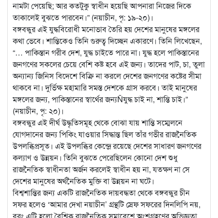
নামটা পেয়েছি; আর কতটুকু স্বাধীন হয়েছি আপনারা নিজের দিকে
তাকালেই বুঝতে পারবেন।” (নয়াচীন, পৃ: ১৯-২০)।
বঙ্গবন্ধুর এই যুদ্ধবিরোধী মনোভাব তৈরি হয় দেশের মানুষের মঙ্গলের
কথা ভেবে। শান্তিকেও তিনি গুরুত্ব দিচ্ছেন একারণে। তিনি লিখেছেন,
“… পাকিস্তান গরীব দেশ, যুদ্ধ চাইতে পারে না। যুদ্ধ হলে পাকিস্তানের
জনগণের সকলের চেয়ে বেশি কষ্ট হবে এই জন্য। তাদের পাট, চা, তুলা
অন্যান্য জিনিস বিদেশে বিক্রি না করলে দেশের জনগণের কষ্টের সীমা
থাকবে না। দুর্ভিক্ষ মহামারি সমস্ত দেশকে গ্রাস করবে। তাই মানুষের
মঙ্গলের জন্য, পাকিস্তানের স্বার্থের জন্যÑযুদ্ধ চাই না, শান্তি চাই।”
(নয়াচীন, পৃ: ২০)।
বঙ্গবন্ধুর এই দীর্ঘ উদ্ধৃতিসমূহ থেকে বোঝা যায় শান্তি সম্মেলনে
যোগদানের জন্য পিকিং যাওয়ার সিদ্ধান্ত ছিল তাঁর গভীর রাজনৈতিক
উপলব্ধিপ্রসূত। এই উপলব্ধির কেন্দ্রে রয়েছে দেশের সাধারণ জনগণের
কল্যাণ ও উন্নয়ন। তিনি বুঝতে পেরেছিলেন কোনো দেশ শুধু
রাজনৈতিক স্বাধীনতা অর্জন করলেই স্বাধীন হয় না, যতক্ষণ না সে
দেশের মানুষের অর্থনৈতিক মুক্তি বা উন্নয়ন না ঘটে।
বিশ্বশান্তির জন্য একটি রাজনৈতিক দায়বদ্ধতা থেকে বঙ্গবন্ধুর চীন
সফর হলেও ‘আমার দেখা নয়াচীন’ গ্রন্থটি স্রেফ সফরের দিনলিপি নয়,
বরং এটি হলো বৈশ্বিক রাজনৈতিক সমাবেশে অংশগ্রহণের অভিজ্ঞতা,