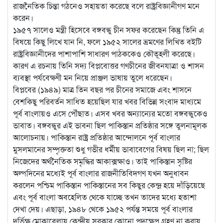
রাজনৈতিক চিন্তা গঠনেও সহায়তা করেছে বলে রাষ্ট্রবিজ্ঞানীগণ মনে
করেন।
১৯৫৭ সালেও মন্ত্রী হিসেবে বঙ্গবন্ধু চীন সফর করেছেন কিন্তু তিনি এ
বিষয়ে কিছু লিখে যান নি, ফলে ১৯৫২ সালের ভ্রমণের লিখিত বইটি
রাষ্ট্রবিজ্ঞানীদের পাশাপাশি সাধারণ পাঠককেও কৌতূহলী করেছে।
কারণ এ রচনায় তিনি সদ্য বিপ্লবোত্তর গণচীনের জীবনযাত্রা ও শাসন
ব্যবস্থা পর্যবেক্ষণী মন নিয়ে প্রাঞ্জল ভাষায় তুলে ধরেছেন।
বিপ্লবের (১৯৪৯) মাত্র তিন বছর পর চীনের সমাজে এবং শাসনে
বেশকিছু পরিবর্তন সাধিত হয়েছিল যার খবর বিভিন্ন সংবাদ মাধ্যমে
পূর্ব বাংলায়ও এসে পৌঁছাত। এসব খবর অন্যান্যের মতো বঙ্গবন্ধুকেও
ভাবাত। বঙ্গবন্ধুর এই ভাবনা ছিল পাকিস্তান প্রতিষ্ঠার সঙ্গে তুলনামূলক
আলোচনায়। পাকিস্তান রাষ্ট্র প্রতিষ্ঠার আন্দোলনে পূর্ব বাংলার
মুসলমানের সম্পৃক্ততা শুধু গভীর ধর্মীয় ভাবাবেগের বিষয় ছিল না; ছিল
নিজেদের অর্থনৈতিক সমৃদ্ধির আকাক্সক্ষাও। তাই পাকিস্তান সৃষ্টির
অল্পদিনের মধ্যেই পূর্ব বাংলার রাজনীতিবিদগণ যখন অনুধাবন
করলেন পশ্চিম পাকিস্তান পাকিস্তানের সব কিছুর কেন্দ্র হয়ে দাঁড়িয়েছে
এবং পূর্ব বাংলা অবহেলিত থেকে যাচ্ছে তখন তাদের মধ্যে হতাশা
দেখা দেয়। এছাড়া, ১৯৪৮ থেকে ১৯৫২ পর্যন্ত সময়ে পূর্ব বাংলার
দুর্ভিক্ষ মোকাবেলায় কেন্দ্রীয় সরকার কোনো পদক্ষেপ গ্রহণ না করায়