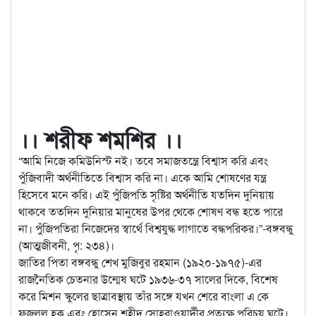
।। শরীফ শমশির ।।
“আমি নিজে কমিউনিস্ট নই। তবে সমাজতন্ত্রে বিশ্বাস করি এবং
পুঁজিবাদী অর্থনীতিতে বিশ্বাস করি না। একে আমি শোষণের যন্ত্র
হিসেবে মনে করি। এই পুঁজিপতি সৃষ্টির অর্থনীতি যতদিন দুনিয়ায়
থাকবে ততদিন দুনিয়ার
মানুষের উপর থেকে শোষণ বন্ধ হতে পারে
না। পুঁজিপতিরা নিজেদের স্বার্থে বিশ্বযুদ্ধ লাগাতে বদ্ধপরিকর।”-বঙ্গবন্ধু
(আত্মজীবনী, পৃ: ২৩৪)।
জাতির পিতা বঙ্গবন্ধু শেখ মুজিবুর রহমান (১৯২০-১৯৭৫)-এর
রাজনৈতিক চেতনার উন্মেষ ঘটে ১৯৩৬-৩৭ সালের দিকে, বিশেষ
করে মিশন স্কুলের ছাত্রাবস্থায় তাঁর সঙ্গে যখন শেরে বাংলা এ কে
ফজলুল হক এবং হোসেন শহীদ সোহরাওয়ার্দীর প্রত্যক্ষ পরিচয় ঘটে।