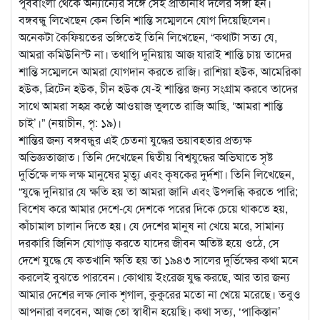
পূর্ববাংলা থেকে অন্যান্যের সঙ্গে সেই প্রতিনিধি দলের সঙ্গী হন।
বঙ্গবন্ধু লিখেছেন কেন তিনি শান্তি সম্মেলনে যোগ দিয়েছিলেন।
অনেকটা কৈফিয়তের ভঙ্গিতেই তিনি লিখেছেন, “কথাটা সত্য যে,
আমরা কমিউনিস্ট না। তথাপি দুনিয়ায় আজ যারাই শান্তি চায় তাদের
শান্তি সম্মেলনে আমরা যোগদান করতে রাজি। রাশিয়া হউক, আমেরিকা
হউক, ব্রিটেন হউক, চীন হউক যে-ই শান্তির জন্য সংগ্রাম করবে তাদের
সাথে আমরা সহস্র কণ্ঠে আওয়াজ তুলতে রাজি আছি, ‘আমরা শান্তি
চাই’।” (নয়াচীন, পৃ: ১৯)।
শান্তির জন্য বঙ্গবন্ধুর এই চেতনা যুদ্ধের ভয়াবহতার প্রত্যক্ষ
অভিজ্ঞতাজাত। তিনি দেখেছেন দ্বিতীয় বিশ্বযুদ্ধের অভিঘাতে সৃষ্ট
দুর্ভিক্ষে লক্ষ লক্ষ মানুষের মৃত্যু এবং কৃষকের দুর্দশা। তিনি লিখেছেন,
“যুদ্ধে দুনিয়ার যে ক্ষতি হয় তা আমরা জানি এবং উপলব্ধি করতে পারি;
বিশেষ করে আমার দেশে-যে দেশকে পরের দিকে চেয়ে থাকতে হয়,
কাঁচামাল চালান দিতে হয়। যে দেশের মানুষ না খেয়ে মরে, সামান্য
দরকারি জিনিস যোগাড় করতে যাদের জীবন অতিষ্ট হয়ে ওঠে, সে
দেশে যুদ্ধে যে কতখানি ক্ষতি হয় তা ১৯৪৩ সালের দুর্ভিক্ষের কথা মনে
করলেই বুঝতে পারবেন। কোথায় ইংরেজ যুদ্ধ করছে, আর তার জন্য
আমার দেশের লক্ষ লোক শৃগাল, কুকুরের মতো না খেয়ে মরেছে। তবুও
আপনারা বলবেন, আজ তো স্বাধীন হয়েছি। কথা সত্য, ‘পাকিস্তান’