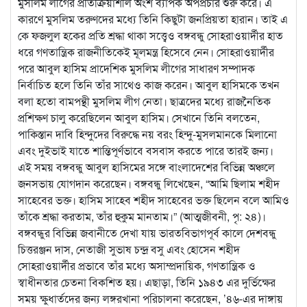
মুসলিম লীগের প্রতিক্রিয়াশীল অংশ ব্যাপক অপপ্রচার শুরু করে। এ
কারণে মুসলিম তরুণদের মধ্যে তিনি কিছুটা জনপ্রিয়তা হারান। তাই এ
কে ফজলুল হকের প্রতি শ্রদ্ধা থাকা সত্ত্বেও বঙ্গবন্ধু সোহরাওয়ার্দীর হাত
ধরে গণতান্ত্রিক রাজনীতিকেই মূলমন্ত্র হিসেবে নেন। সোহরাওয়ার্দীর
পরে আবুল হাসিম প্রাদেশিক মুসলিম লীগের সাধারণ সম্পাদক
নির্বাচিত হলে তিনি তাঁর সাথেও কাজ করেন। আবুল হাসিমকে তখন
বলা হতো বামপন্থী মুসলিম লীগ নেতা। ছাত্রদের মধ্যে রাজনৈতিক
প্রশিক্ষণ চালু করেছিলেন আবুল হাসিম। সেখানে তিনি বলতেন,
পাকিস্তান দাবি হিন্দুদের বিরুদ্ধে নয় বরং হিন্দু-মুসলমানকে মিলানো
এবং দুইভাই যাতে শান্তিপূর্ণভাবে বসবাস করতে পারে তারই জন্য।
এই সময় বঙ্গবন্ধু আবুল হাসিমের সঙ্গে বাংলাদেশের বিভিন্ন অঞ্চলে
জনসভায় যোগদান করেছেন। বঙ্গবন্ধু লিখেছেন, “আমি ছিলাম শহীদ
সাহেবের ভক্ত। হাসিম সাহেব শহীদ সাহেবের ভক্ত ছিলেন বলে আমিও
তাঁকে শ্রদ্ধা করতাম, তাঁর হুকুম মানতাম।” (আত্মজীবনী, পৃ: ২৪)।
বঙ্গবন্ধুর বিভিন্ন জবানীতে দেখা যায় ভারতবিভাগপূর্ব কালে দেশবন্ধু
চিত্তরঞ্জন দাস, নেতাজী সুভাষ চন্দ্র বসু এবং হোসেন শহীদ
সোহরাওয়ার্দীর প্রভাবে তাঁর মধ্যে অসাম্প্রদায়িক, গণতান্ত্রিক ও
স্বাধীনতার চেতনা বিকশিত হয়। এছাড়া, তিনি ১৯৪৩ এর দুর্ভিক্ষের
সময় ক্ষুধার্তদের জন্য লঙ্গরখানা পরিচালনা করেছেন, ’৪৬-এর দাঙ্গায়