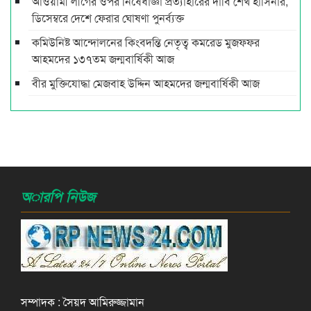
আওয়ামী লীগের ওপর নিষেধাজ্ঞা প্রত্যাহারের দাবি শেখ হাসিনার,
ডিসেম্বরে দেশে ফেরার ঘোষণা পুনর্ব্যক্ত
কমিউনিষ্ট আন্দোলনের কিংবদন্তি নেতৃত্ব কমরেড মুজফ্ফর
আহমদের ১৩৭তম জন্মবার্ষিকী আজ
বীর মুক্তিযোদ্ধা মেজবাহ উদ্দিন আহমদের জন্মবার্ষিকী আজ
অারপি নিউজ
সম্পাদক : সৈয়দ আমিরুজ্জামান