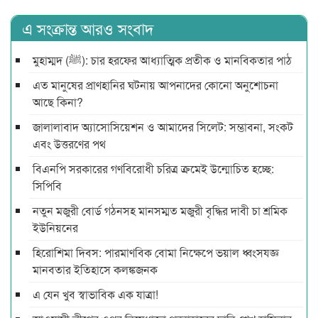
এ সংক্রান্ত আরও সংবাদ
মুহাম্মদ (ﷺ): চার হরফের আধ্যাত্মিক প্রতীক ও মানবিকতার পাঠ
এত মানুষের প্রাণহানির ঘটনায় আপনাদের কোনো অনুশোচনা
আছে কিনা?
জালালাবাদ অ্যাসোসিয়েশন ও আমাদের সিলেট: সম্ভাবনা, সংকট
এবং উত্তরণের পথ
বিএনপি সরকারের গণবিরোধী চরিত্র ক্রমেই উন্মোচিত হচ্ছে:
সিপিবি
নতুন মজুরী বোর্ড গঠনসহ মানসম্মত মজুরী বৃদ্ধির দাবী চা শ্রমিক
ইউনিয়নের
হিরোশিমা দিবস: পারমাণবিক বোমা নিক্ষেপে ভয়াল ধ্বংসযজ্ঞ
মানবতার ইতিহাসে কলঙ্কজনক
এ যেন খুব স্বাভাবিক এক যাত্রা!