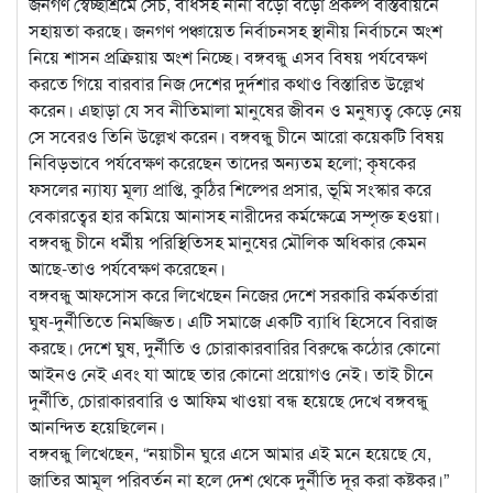
জনগণ স্বেচ্ছাশ্রমে সেচ, বাঁধসহ নানা বড়ো বড়ো প্রকল্প বাস্তবায়নে
সহায়তা করছে। জনগণ পঞ্চায়েত নির্বাচনসহ স্থানীয় নির্বাচনে অংশ
নিয়ে শাসন প্রক্রিয়ায় অংশ নিচ্ছে। বঙ্গবন্ধু এসব বিষয় পর্যবেক্ষণ
করতে গিয়ে বারবার নিজ দেশের দুর্দশার কথাও বিস্তারিত উল্লেখ
করেন। এছাড়া যে সব নীতিমালা মানুষের জীবন ও মনুষ্যত্ব কেড়ে নেয়
সে সবেরও তিনি উল্লেখ করেন। বঙ্গবন্ধু চীনে আরো কয়েকটি বিষয়
নিবিড়ভাবে পর্যবেক্ষণ করেছেন তাদের অন্যতম হলো; কৃষকের
ফসলের ন্যায্য মূল্য প্রাপ্তি, কুঠির শিল্পের প্রসার, ভূমি সংস্কার করে
বেকারত্বের হার কমিয়ে আনাসহ নারীদের কর্মক্ষেত্রে সম্পৃক্ত হওয়া।
বঙ্গবন্ধু চীনে ধর্মীয় পরিস্থিতিসহ মানুষের মৌলিক অধিকার কেমন
আছে-তাও পর্যবেক্ষণ করেছেন।
বঙ্গবন্ধু আফসোস করে লিখেছেন নিজের দেশে সরকারি কর্মকর্তারা
ঘুষ-দুর্নীতিতে নিমজ্জিত। এটি সমাজে একটি ব্যাধি হিসেবে বিরাজ
করছে। দেশে ঘুষ, দুর্নীতি ও চোরাকারবারির বিরুদ্ধে কঠোর কোনো
আইনও নেই এবং যা আছে তার কোনো প্রয়োগও নেই। তাই চীনে
দুর্নীতি, চোরাকারবারি ও আফিম খাওয়া বন্ধ হয়েছে দেখে বঙ্গবন্ধু
আনন্দিত হয়েছিলেন।
বঙ্গবন্ধু লিখেছেন, “নয়াচীন ঘুরে এসে আমার এই মনে হয়েছে যে,
জাতির আমূল পরিবর্তন না হলে দেশ থেকে দুর্নীতি দূর করা কষ্টকর।”