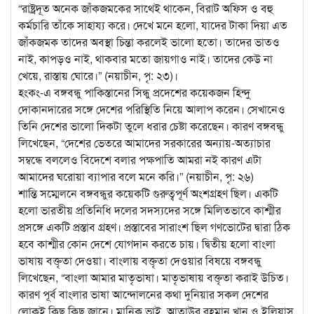
“রাষ্ট্রদূত অনেক জাঁকজমকের সাথেই থাকেন, বিরাট অফিস ও বহু
কর্মচারি তাঁকে সাহায্য করে। দেখে মনে হলো, যাদের টাকা দিয়া এত
জাঁকজমক তাদের অবস্থা চিন্তা করলেই ভালো হতো। তাদের ভাতও
নাই, কাপড়ও নাই, থাকবার মতো জায়গাও নাই। তাদের কেউ না
খেয়ে, রাস্তায় ঘোরে।” (নয়াচীন, পৃ: ২৩)।
হংকং-এ বঙ্গবন্ধু পাকিস্তানের সিন্ধু প্রদেশের কয়েকজন হিন্দু
দোকানদারের সঙ্গে দেশের পরিস্থিতি নিয়ে আলাপ করেন। সেখানেও
তিনি দেশের ভালো দিকটা তুলে ধরার চেষ্টা করেছেন। কারণ বঙ্গবন্ধু
লিখেছেন, “দেশের ভেতরে আমাদের সরকারের অন্যায়-অত্যাচার
সম্বন্ধে বললেও বিদেশে বলার পক্ষপাতি আমরা নই কারণ এটা
আমাদের ঘরোয়া ব্যাপার বলে মনে করি।” (নয়াচীন, পৃ: ২৬)
শান্তি সম্মেলনে বঙ্গবন্ধুর কয়েকটি গুরুত্বপূর্ণ অংশগ্রহণ ছিল। একটি
হলো ভারতীয় প্রতিনিধি দলের সদস্যদের সঙ্গে মিলিতভাবে কাশ্মীর
প্রসঙ্গে একটি প্রস্তাব গ্রহণ। প্রস্তাবের সারাংশ ছিল গণভোটের দ্বারা ঠিক
হবে কাশ্মীর কোন দেশে যোগদান করতে চায়। দ্বিতীয় হলো বাংলা
ভাষায় বক্তৃতা দেওয়া। বাংলায় বক্তৃতা দেওয়ার বিষয়ে বঙ্গবন্ধু
লিখেছেন, “বাংলা আমার মাতৃভাষা। মাতৃভাষায় বক্তৃতা করাই উচিত।
কারণ পূর্ব বাংলার ভাষা আন্দোলনের কথা দুনিয়ার সকল দেশের
লোকই কিছু কিছু জানে। মানিক ভাই, আতাউর রহমান খান ও ইলিয়াস