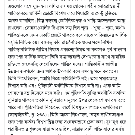
এগুলোর সঙ্গে যুক্ত হন। যদিও এসময় হোসেন শহীদ সোহরাওয়ার্দী
পাকিস্তানকে মার্কিনী জোটে বিশেষ করে সিয়াটো ও সেন্টু চুক্তিতে
আবদ্ধ করেছিল। কিন্তু বঙ্গবন্ধু জোটনিরপেক্ষ ও শান্তি আন্দোলনে আস্থা
রাখলেন। সোহরাওয়ার্দীর বিখ্যাত তত্ত্ব ছিল শূন্য + শূন্য = শূন্য, অর্থাৎ
পাকিস্তানকে এমন একটি জোটে থাকতে হবে যাতে পাকিস্তানের আর্থিক
সমৃদ্ধি নিশ্চিত হয়। বঙ্গবন্ধু তাঁর রাজনৈতিক গুরুর সঙ্গে নিখিল
পাকিস্তানভিত্তিক নীতির বিষয়ে প্রকাশ্যে দ্বিমত না করলেও পূর্ব বাংলার
জনগণের সার্বিক কল্যাণ তিনি সাম্রাজ্যবাদী দেশগুলোর সাথে সামরিক
চুক্তিতে দেখেননি; দেখেছিলেন শান্তির মধ্যে। শান্তিকালীন জাতীয়
উন্নয়ন জনগণের জন্য অধিক উপকারি বলে বঙ্গবন্ধু মনে করতেন।
তিনি লিখেছিলেন, “আমি নিজে কমিউনিস্ট নই। তবে সমাজতন্ত্রে
বিশ্বাস করি এবং পুঁজিবাদী অর্থনীতিতে বিশ্বাস করি না। একে আমি
শোষণের যন্ত্র হিসেবে মনে করি। এই পুঁজিপতি সৃষ্টির অর্থনীতি যতদিন
দুনিয়ায় থাকবে ততদিন দুনিয়ার মানুষের উপর থেকে শোষণ বন্ধ হতে
পারে না। পুঁজিপতিরা নিজেদের স্বার্থে বিশ্বযুদ্ধ লাগাতে বদ্ধপরিকর।”
(আত্মজীবনী, পৃ: ২৩৪)। তিনি আরো লিখেছেন, “নতুন স্বাধীনতাপ্রাপ্ত
জনগণের কর্তব্য বিশ্বশান্তির জন্য সংঘবদ্ধভাবে চেষ্টা করা। যুগ যুগ ধরে
পরাধীনতার শৃঙ্খলে যারা আবদ্ধ ছিল, সাম্রাজ্যবাদী শক্তি যাদের সর্বস্ব