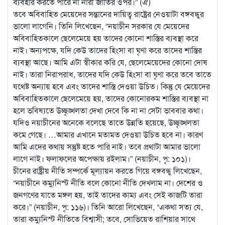
ব্যবহার করতে পারে না নারী জাতির ওপর।” (ঐ)
তবে অবিবাহিত মেয়েদের সন্তানের দায়িত্ব রাষ্ট্রের নেওয়াটা বঙ্গবন্ধুর
ভালো লাগেনি। তিনি লিখেছেন, “নয়াচীন সরকার যে মেয়েদের
অবিবাহিতকালে ছেলেমেয়ে হয় তাদের কোনো শাস্তির ব্যবস্থা করে
নাই। অন্যপক্ষে, যদি কেউ তাদের হিংসা বা ঘৃণা করে তাদের শাস্তির
ব্যবস্থা আছে। আমি এটা স্বীকার করি যে, ছেলেমেয়েদের কোনো দোষ
নাই। তারা নিরাপরাধ, তাদের যদি কেউ হিংসা বা ঘৃণা করে তবে তাতে
যথেষ্ট অন্যায় হবে এবং তাদের শাস্তি দেওয়া উচিত। কিন্তু যে মেয়েদের
অবিবাহিতকালে ছেলেমেয়ে হয়, তাদের কোনোরকম শাস্তির ব্যবস্থা না
হলে ভবিষ্যতে উচ্ছৃঙ্খলতা দেখা দেবে কি না না সেটা ভাববার কথা।
যদিও নয়াচীনের অনেকে বলেছে তাতে উন্নতি হয়েছে, উচ্ছৃঙ্খলতা
কমে গেছে। …আমার এখানে মতামত দেওয়া উচিত হবে না। কারণ
আমি এদের কথায় সন্তুষ্ট হতে পারি নাই। তবে প্রথাটা আমার ভালো
লাগে নাই। ফলাফলের অপেক্ষায় রইলাম।” (নয়াচীন, পৃ: ১০১)।
চীনের রাষ্ট্রীয় নীতি সম্পর্কে মূল্যায়ন করতে গিয়ে বঙ্গবন্ধু লিখেছেন,
“নয়াচীনে কম্যুনিস্ট নীতি বলে কোনো নীতি দেখলাম না। দেশের ও
জনগণের যাতে মঙ্গল হয়, তাই তাদের কাম্য এবং সেই কাজটি তারা
করে।” (নয়াচীন, পৃ: ১১৬)। তিনি আরো লিখেছেন, “একথা সত্য যে,
তারা কম্যুনিস্ট নীতিতে বিশ্বাসী; তবে, সোভিয়েত রাশিয়ার সাথে