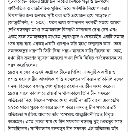
লুট করেছে- তাদের প্রয়োজন নিজের দেশকে গড়া ও জনগণের
অর্থনৈতিক ও রাজনৈতিক মুক্তির দিকে সর্বশক্তি নিয়োগ করা।
বিশ্বশান্তির জন্য জনমত সৃষ্টি করা তাই প্রয়োজন হয়ে পড়েছে।”
(আত্মজীবনী, পৃ: ২৩৪)। ফলে ভাষা আন্দোলন পরবর্তী সময়ে আমরা
দেখি বঙ্গবন্ধুর মধ্যে সাম্রাজ্যবাদ বিরোধী মনোভাব দেখা দেয় এবং
একই সঙ্গে সমাজতন্ত্রের মাধ্যমে শোষণমুক্ত ও বৈষম্যহীন একটি সমাজ
গঠন করা যায়-এরকম একটি ধারণাও তাঁর মধ্যে জন্মলাভ করে। তবে
সমাজতন্ত্রের ধারণাটি তিনি বিনা পরখে মানতে রাজি ছিলেন না। তাই,
যখন চীন ভ্রমণের সুযোগ আসলো তখন তিনি নিবিড় পর্যবেক্ষণসহ তা
পরখ করেছিলেন।
১৯৫২ সালের ২-১২ই অক্টোবর চীনের পিকিং এ অনুষ্ঠিত এশীয় ও
প্রশান্ত মহাসাগরীয় আঞ্চলিক শান্তি সম্মেলনে পাকিস্তান প্রতিনিধি দলের
সদস্য হিসেবে বঙ্গবন্ধু শেখ মুজিবুর রহমান নয়াচীন সফর করেন।
১৯৫৪ সালে কারাগারে রাজবন্দি থাকাকালে তিনি চীন সফরের
অভিজ্ঞতা নিয়ে লিখেন “আমার দেখা নয়াচীন” এটি বাংলা একাডেমি
২০২০ সালে পুস্তক আকারে প্রকাশ করে। বঙ্গবন্ধু চীন সফরের এই
অভিজ্ঞতা সংক্ষিপ্ত আকারে তাঁর ‘অসমাপ্ত আত্মজীবনী’তেও বিবৃত
করেছেন। এতে বোঝা যায় যে চীন সফরকে বঙ্গবন্ধু খুই গুরুত্বের সঙ্গে
নিয়েছিলেন। সার্বিকভাবে বঙ্গবন্ধুর চীন সফরের এই অভিজ্ঞতা তাঁর