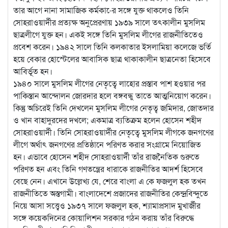
তার আগে নানা সামাজিক কর্মকা-ের সঙ্গে যুক্ত থাকলেও তিনি
সোহরাওয়ার্দীর প্রত্যক্ষ অনুপ্রেরণায় ১৯৩৯ সালে তৎকালীন মুসলিম
ছাত্রলীগে যুক্ত হন। একই সঙ্গে তিনি মুসলিম লীগের রাজনীতিতেও
প্রবেশ করেন। ১৯৪২ সালে তিনি কলকাতার ইসলামিয়া কলেজে ভর্তি
হয়ে বেকার হোস্টেলের আবাসিক ছাত্র থাকাকালীন ছাত্রনেতা হিসেবে
আবির্ভূত হন।
১৯৪০ সালে মুসলিম লীগের নেতৃত্বে লাহোর প্রস্তাব পাশ হওয়ার পর
পাকিস্তান আন্দোলন জোরদার হলে বঙ্গবন্ধু তাতে আত্মনিয়োগ করেন।
কিন্তু অচিরেই তিনি দেখলেন মুসলিম লীগের নেতৃত্ব জমিদার, জোতদার
ও খান বাহাদুরদের দখলে; একমাত্র ব্যতিক্রম হলেন হোসেন শহীদ
সোহরাওয়ার্দী। তিনি সোহরাওয়ার্দীর নেতৃত্বে মুসলিম লীগকে জনগণের
লীগে অর্থাৎ জনগণের প্রতিষ্ঠানে পরিণত করার সংগ্রামে নিয়োজিত
হন। এভাবে হোসেন শহীদ সোহরাওয়ার্দী তাঁর রাজনৈতিক গুরুতে
পরিণত হন এবং তিনি গণতন্ত্রের ধারাকে রাজনীতির আদর্শ হিসেবে
বেছে নেন। এখানে উল্লেখ্য যে, শেরে বাংলা এ কে ফজলুল হক তখন
রাজনীতিতে অস্তগামী। বাংলাদেশে প্রজাদের রাজনীতির কেন্দ্রবিন্দুতে
নিয়ে আসা সত্ত্বেও ১৯৩৭ সালে ফজলুল হক, শ্যামাপ্রসাদ মুখার্জীর
সঙ্গে কয়েকদিনের কোয়ালিশন সরকার গঠন করায় তাঁর বিরুদ্ধে