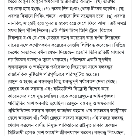
থেকে রেঙ্গুন। রেঙ্গুনে অর্ধবেলা ও একরাত অবস্থান। (খ) তারপর
ব্যাংকক হয়ে হংকং। (গ) পরের দিন হংকং থেকে চীনের ক্যান্টন। (ঘ)
এরপর বিমানে পিকিং শহরে। এগারো দিন সম্মেলন চলে। (ঙ) এরপর
নানকিং, সাংহাই হয়ে পুনরায় হংকং হয়ে দেশে ফিরে আসা। এই সমগ্র
সফর ছিল পঁচিশ দিনের। এই পঁচিশ দিনে তিনি ট্রেনে, বিমানে,
রিকশায় যখন যেখানে যেভাবে ভ্রমণ করেছেন তার বর্ণনা দিয়েছেন।
যাদের সঙ্গে কথোপকথন করেছেন সেগুলি লিপিবদ্ধ করেছেন। বিভিন্ন
দেশের নেতাদের বর্ণনা যেমন দিয়েছেন তেমনি তিনি প্রতিটি সাধারণ
নাগরিকের বক্তব্যও তুলে ধরেছেন। পরিশেষে একটি সুগভীর
তুলনামূলক ও তর্কমূলক পর্যবেক্ষণও দিয়েছেন যাতে বঙ্গবন্ধুর
রাজনৈতিক দৃষ্টিভঙ্গি পরিপূর্ণভাবে পরিস্ফুটিত হয়েছে।
রেঙ্গুন ও হংকং এ বঙ্গবন্ধুর কিছু গুরুত্বপূর্ণ পর্যবেক্ষণ দেখা গেছে।
রেঙ্গুনে তখন সরকার এবং কমিউনিস্ট বিদ্রোহী বিশেষ করে
কারেনদের সঙ্গে যুদ্ধ চলছিল। এতে করে রেঙ্গুনের আইনশৃঙ্খলা
পরিস্থিতির বেশ অবনতি হয়েছিল। রেঙ্গুনে বঙ্গবন্ধু ও সফরকারি
প্রতিনিধিদের সঙ্গদান করেন আতাউর রহমান খান সাহেবের আত্মীয়ের
ছেলে আজমল খাঁ। তিনি রেঙ্গুনে ব্যবসা করতেন। এই সফরে বঙ্গবন্ধু
খেয়াল করলেন বার্মায় নিযুক্ত পাকিস্তানের রাষ্ট্রদূত ঢাকার একজন
মিষ্টিভাষী হলেও বেশ আয়েশি জীবনযাপন করেন। বঙ্গবন্ধু লিখেছেন,