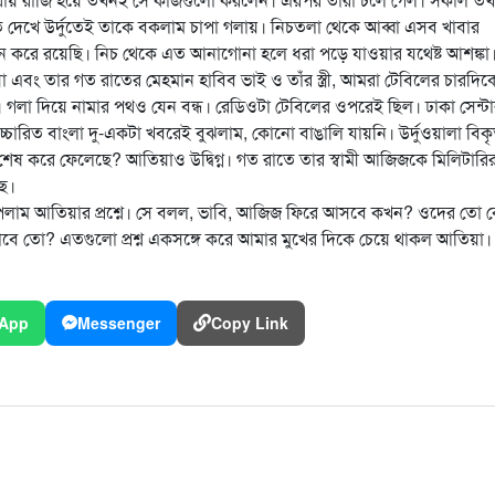
 দেখে উর্দুতেই তাকে বকলাম চাপা গলায়। নিচতলা থেকে আব্বা এসব খাবার
 করে রয়েছি। নিচ থেকে এত আনাগোনা হলে ধরা পড়ে যাওয়ার যথেষ্ট আশঙ্কা
বং তার গত রাতের মেহমান হাবিব ভাই ও তাঁর স্ত্রী, আমরা টেবিলের চারদিক
ায়। গলা দিয়ে নামার পথও যেন বন্ধ। রেডিওটা টেবিলের ওপরেই ছিল। ঢাকা সেন্ট
উচ্চারিত বাংলা দু-একটা খবরেই বুঝলাম, কোনো বাঙালি যায়নি। উর্দুওয়ালা বিক
েষ করে ফেলেছে? আতিয়াও উদ্বিগ্ন। গত রাতে তার স্বামী আজিজকে মিলিটারির
ছে।
 পেলাম আতিয়ার প্রশ্নে। সে বলল, ভাবি, আজিজ ফিরে আসবে কখন? ওদের তো
ে তো? এতগুলো প্রশ্ন একসঙ্গে করে আমার মুখের দিকে চেয়ে থাকল আতিয়া।
App
Messenger
Copy Link