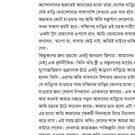
আন্দোলনের শুরুতেই অনেকের মতো তাঁরা দেশের বাড়িত
সেই বাড়ি দেখাশোনার পাশাপাশি সেখানে এক পাল হাঁস
অন্ধকার কেটে যাওয়ার পর আমি অতি সন্তর্পণে দোতলার 
তখন সকাল ছয়টা হবে। দক্ষিণের বাড়ির ওই বয়স্ক নারীক
‘একটা টুল দেয়ালের ওপাশে রাখ, আমি তোমাদের বাসায় 
বললেন, ‘মাগো মা, বাসায় কেউ নাই, আমিই বাইরে থাকি
গেল।
কিছুক্ষণের জন্য হয়তো একটু আনমনা ছিলাম। আমাদের উ
নেই] এক কূটনীতিক। তিনি তাঁর স্ত্রী ও সন্তানদের মার
যুগোস্লাভিয়ান ভদ্রলোক উঠে একটু আড়ালে দাঁড়িয়ে আ
হলেন তিনি। এরপর অতি সাবধানে ইশারায় জানতে চাইলেন,
সে বাড়িতে যাওয়ার পথে দক্ষিণের বাড়ির কোনার মতো 
যাওয়ার জন্য দেয়াল টপকানো একেবারে অসম্ভব। এত বড়
আর তখনই আমার নজরে পড়ল আমাদের বাড়িতে সানশেডে 
আমি চমকে উঠে সচেতন হলাম। আমার মনে হলো এটা পাকি
এর মধ্যে আমি আমাদের গৃহকর্মী দিদারকে দিয়ে নিচতলা
করে বসে। এই সময় হঠাৎ কলিং বেলের শব্দে আমরা আবার
বাইরে গেলেন। দেখলাম কয়েকজন পাকিস্তানি সেনা তাঁক
পতাকা ওড়াতে বলছেন। আব্বা অতি নম্রভাবে তাদের 