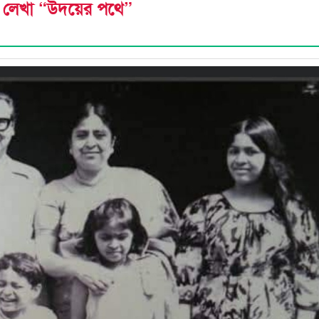
র লেখা “উদয়ের পথে”