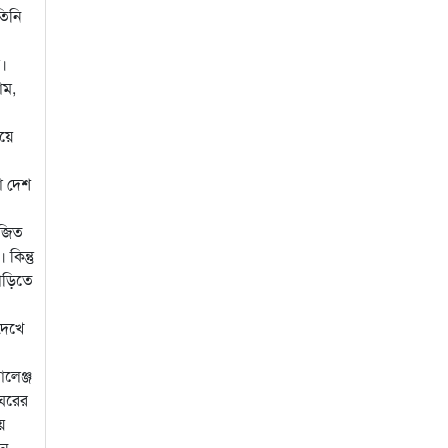
তিনি
ম।
াম,
েয়ে
ো দেশ
েজিত
কিন্তু
াড়িতে
দেখে
লেঞ্জ
 ঘরের
য়
খন