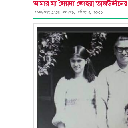
আমার মা সৈয়দা জোহরা তাজউদ্দীনে
প্রকাশিত: ১:৩৯ অপরাহ্ণ, এপ্রিল ২, ২০২১