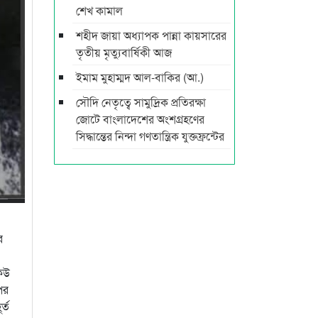
শেখ কামাল
শহীদ জায়া অধ্যাপক পান্না কায়সারের
তৃতীয় মৃত্যুবার্ষিকী আজ
ইমাম মুহাম্মদ আল-বাকির (আ.)
সৌদি নেতৃত্বে সামুদ্রিক প্রতিরক্ষা
জোটে বাংলাদেশের অংশগ্রহণের
সিদ্ধান্তের নিন্দা গণতান্ত্রিক যুক্তফ্রন্টের
র
কেউ
পর
্ত