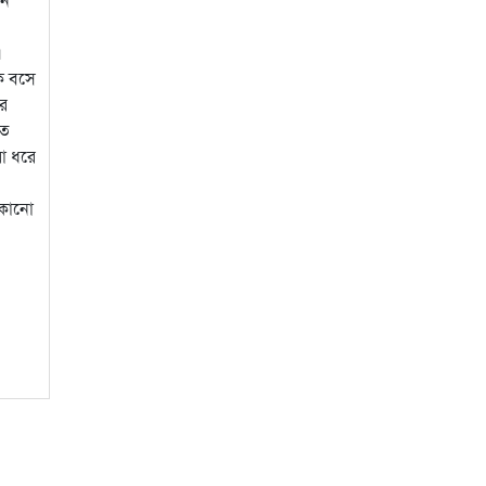
।
ে বসে
ার
ৃত
া ধরে
 কোনো