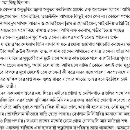
তো কিছু ছিল না।
ষ্ম এক বেদনার অনুভূতির জ্বালা অনুভব করছিলাম প্রাণের এক অবচেতন কোণে। আ
র্য মানুষের মন। মনে হচ্ছিল, তাজউদ্দীন আমাকে কিছুই বলে গেল না। কোনো পথে
নি আবদুস সামাদ আজাদ ও মোহাইমেন [এম এ মোহাইমেন, পাইওনিয়ার প্রিন্টিং
] সাহেবকে সঙ্গে নিয়ে বাসায় এলেন। আমি লক্ষ করলাম, গভীর চিন্তায় আচ্ছন্ন
জন এলেন। নূরজাহান মুরশিদও এলেন। এরপর সবাই চলেও গেলেন। তখন
ে যাওয়ার পর দেখলাম তিনি বাসার সামনের খোলা জায়গায় পায়চারি করছেন। ম
যারিস্টার আমীর-উল ইসলাম ও ড. কামাল হোসেন আমাদের বাসায় এলেন। তাঁরা আ
লেন। যাওয়ার মুহূর্তে তিনি ছুটে এসে আমার কাছ থেকে থলে ব্যাগটা নিয়ে গূঢ়তত্ত
 ভেসে এল শুধু, ‘আমি চলে যাচ্ছি, আমি চলে যাচ্ছি।’ কোনো কথাই শেষ মুহূর্
বে বিপদের মুখে ফেলেই চলে গেলেন! কী করে সম্ভব হতে পারল। অবশ্য সঙ্গে সঙ
 স্বাধিকারের প্রশ্ন এমন জ্বলন্ত বাস্তব সত্যের আভায় ভাস্বর হয়ে উঠেছিল সেই
ন ও স্ত্রী।
নবদের এক মহাতাণ্ডবের মধ্য দিয়ে। মর্টারের গোলা ও মেশিনগানের গুলির শব্দে 
ে মিলিটারিরা সরব ছোটাছুটি আর অনির্দিষ্ট সময়ের জন্য কারফিউ ঘোষণা করেছে। 
ে বেঁচে আছি বুঝতে পারছি। কিন্তু কী হয়ে গেল, আর কী হতে যাচ্ছে, সেই মুহূর্তে
াম। ভাবছিলাম কীভাবে বাড়ি ছেড়ে পালাব। দেখলাম মিলিটারির আনাগোনা অব্
তও নিরাপদ নয়। তখনো রাতের মতোই থেমে থেমে গোলাগুলি আর মর্টারের শব্দ
িণের একতলা বাড়িতে এক ব্যবসায়ী ভদ্রলোক সপরিবার ভাড়া থাকতেন। অসহয