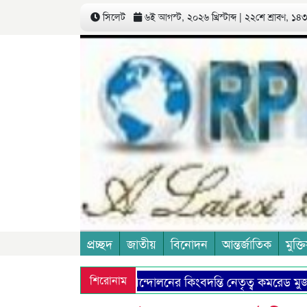
সিলেট
৬ই আগস্ট, ২০২৬ খ্রিস্টাব্দ | ২২শে শ্রাবণ, ১৪৩৩
প্রচ্ছদ
জাতীয়
বিনোদন
আন্তর্জাতিক
মুক্তি
কমিউনিষ্ট আন্দোলনের কিংবদন্তি নেতৃত্ব কমরেড মুজফ্ফ
শিরোনাম