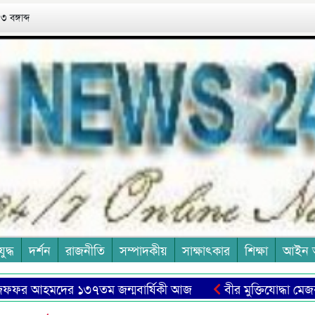
 বঙ্গাব্দ
যুদ্ধ
দর্শন
রাজনীতি
সম্পাদকীয়
সাক্ষাৎকার
শিক্ষা
আইন 
র আহমদের ১৩৭তম জন্মবার্ষিকী আজ
বীর মুক্তিযোদ্ধা মেজবাহ উ