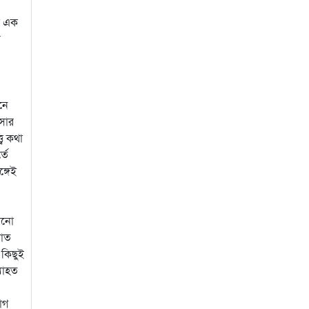
মি এক
র
নে
সার
্ব কথা
তে
্গেই
তখনো
রাত
 কিছুই
যাহত
োগ