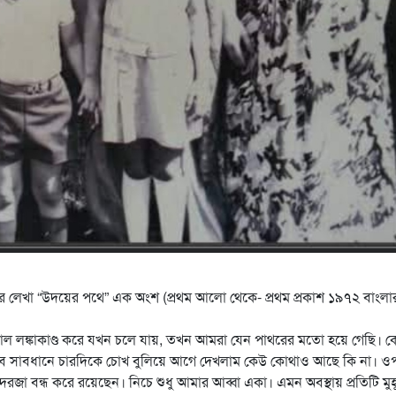
 লেখা “উদয়ের পথে” এক অংশ (প্রথম আলো থেকে- প্রথম প্রকাশ ১৯৭২ বাংলা
টাকাল লঙ্কাকাণ্ড করে যখন চলে যায়, তখন আমরা যেন পাথরের মতো হয়ে গেছি। 
 খুব সাবধানে চারদিকে চোখ বুলিয়ে আগে দেখলাম কেউ কোথাও আছে কি না। ও
 বন্ধ করে রয়েছেন। নিচে শুধু আমার আব্বা একা। এমন অবস্থায় প্রতিটি মুহূর