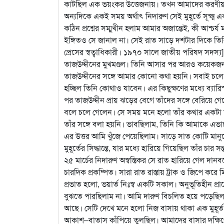
কাটছিল এক ভয়ংকর উত্তেজনায়। তখন আমাদের করণীয় 
অন্যদিকে একই সময় অর্থাৎ নিদারুণ সেই মুহূর্তে সূক্
কঠিন প্রশ্নের সম্মুখীন হলাম আমার অজান্তেই, কী আশ্চ
ইঙ্গিতও সে জানাল না। সেই রাত সাড়ে দশটার দিকে তি
প্রেসের স্বত্বাধিকারী। ১৯৭০ সালে জাতীয় পরিষদ সদস্য
তাজউদ্দীনের মুখমণ্ডল। তিনি আসার পর আরও কয়েক
তাজউদ্দীনের সঙ্গে আমার কোনো কথা হয়নি। সবাই চল
হচ্ছিল তিনি কোথাও যাবেন। এর কিছুক্ষণের মধ্যে ব্
পর তাজউদ্দীন প্রায় ঝড়ের বেগে তাঁদের সঙ্গে বেরিয়ে গে
বলে চলে গেলেন। সে সময় মনে হলো তাঁর কথার একটা শব্দ
তাঁর সঙ্গে বলা হয়নি। ভাবছিলাম, তিনি কি আমাকে এভা
এর উত্তর আমি খুঁজে পেয়েছিলাম। সাড়ে সাত কোটি মানুষের
মুহূর্তের সিদ্ধান্তে, যার মধ্যে হারিয়ে গিয়েছিল তাঁর চার সন্তা
২৫ মার্চের নিদারুণ অস্বস্তিকর সে রাত হারিয়ে গেল দা
চারদিক প্রকম্পিত। সারা রাত রাস্তায় ট্রাক ও জিপে কর
প্রভাত হলো, ভয়ার্ত নিঃস্ব একটি সকাল। অনুভূতিহীন প্রাণ
বুঝতে পারছিলাম না। আমি দারুণ বিচলিত হয়ে পড়েছিল
আছে। সেটি দেখে মনে হলো নিজ বাসায় থাকা এক মুহূর্
আকাশ–বাতাস কাঁপিয়ে তুলছিল। আমাদের বাসার দক্ষ