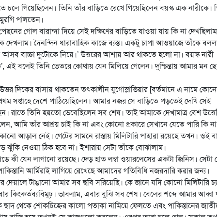
ে চলে গিয়েছিলেন। তিনি তাঁর বাড়িতে রেখে গিয়েছিলেন বয়স্ক এক নারীকে। 
-মুরগি পালতেন।
পেছনের গোল বারান্দা দিয়ে সেই দক্ষিণের বাড়িতে যাওয়া যায় কি না দেখছিলা
ে দেখলাম। দৈনন্দিন ধারাবাহিক কাজে ব্যস্ত। একটু চাপা আওয়াজে তাঁকে বলল
আসব বাচ্চা দুটোকে নিয়ে।’ উত্তরের আশায় আর থাকতে হলো না। বয়স্ক নারী
’, এই বলেই তিনি ভেতরে কোথায় যেন মিলিয়ে গেলেন। দুশ্চিন্তায় আমার মন ছ
ত্তর দিকের বাসায় থাকতেন তৎকালীন যুগোস্লাভিয়ার [বর্তমানে এ নামে কোন
্চের প্রথম সপ্তাহে দেশে পাঠিয়েছিলেন। আমার নজর সে বাড়িতে পড়তেই দেখি সেই
ছেন। রাতে তিনি হয়তো ভেবেছিলেন সব শেষ। তাই আমাকে দেখামাত্র বেশ উত্ত
 আমি তাঁর আশ্রয় চাই কি না এবং কোনো প্রকারে সেখানে যেতে পারি কি না। 
কোনো আড়াল নেই। গেটের সামনে রাস্তায় মিলিটারি পাহারা রয়েছে তখন। ওই ব
 ঝুঁকি নেওয়া ঠিক হবে না। ইশারায় সেটা তাঁকে বোঝালাম।
কী যেন লাগানো রয়েছে। দেড় হাত লম্বা ওয়ারলেসের একটা জিনিস। সেটা 
স্তানি আর্মিরাই লাগিয়ে রেখেছে আমাদের গতিবিধি নজরদারি করার জন্য।
র দেয়ালে টাঙানো আমার সব ছবি সরিয়েছি। কে জানে যদি কোনো মিলিটারি চ্যা
 কিংকর্তব্যবিমূঢ়। ভাবলাম, এবার বুঝি সব শেষ। বেলের শব্দে আমার আব্বা
ে ছাদ থেকে শোকচিহ্নের কালো পতাকা নামিয়ে ফেলতে এবং পাকিস্তানের জাতী
কথায় রাজি হয়ে তখনই সে কাজগুলো করলেন। এরপর তারা চলে গেল। সকাল ত