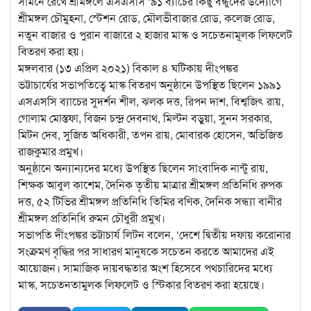
সামনে রেখে শ্রীমঙ্গলে এসএসসি ‘৯১ ব্যাচের কিছু বন্ধুদের উদ্যোগে
শ্রীমঙ্গল চৌমুহনা, স্টেশন রোড, মৌলভীবাজার রোড, কলেজ রোড,
নতুন
বাজার ও পুরান বাজারে ২ হাজার মাস্ক ও সচেতনামূলক লিফলেট
বিতরণ করা হয়।
মঙ্গলবার (১৩ এপ্রিল ২০২১) বিকাল ৪ ঘটিকায় দীংপঙ্কর
ভট্টাচার্যের সভাপতিত্বে মাস্ক বিতরণ অনুষ্ঠানে উপস্থিত ছিলেন ১৯৯১
এসএসসি ব্যাচের সুদর্শন শীল, ঝলক দত্ত, রিপন দাশ, বিশ্বজিৎ রায়,
গোলাম মোস্তফা, বিজন চন্দ্র দেবনাথ, মিল্টন বড়ুয়া, সুনন সরকার,
মিটন দেব, সুজিত অধিকারী, তপন রায়, মোবারক হোসেন, অভিজিত
রাজকুমার প্রমুখ।
অনুষ্ঠানে অন্যান্যদের মধ্যে উপস্থিত ছিলেন সাংবাদিক নান্টু রায়,
শিক্ষক আবুল কাশেম, দৈনিক তৃতীয় মাত্রার শ্রীমঙ্গল প্রতিনিধি রুপক
দত্ত, ৫২ টিভির শ্রীমঙ্গল প্রতিনিধি তিমির বণিক, দৈনিক সন্ধ্যা বানীর
শ্রীমঙ্গল প্রতিনিধি রুমন চৌধুরী প্রমুখ।
সভাপতি দীংপঙ্কর ভট্টাচার্য লিটন বলেন, ‘দেশে দ্বিতীয় দফায় করোনার
সংক্রমণ বৃদ্ধির পর সাধারণ মানুষকে সচেতন করতে আমাদের এই
আয়োজন। সামাজিক দায়বদ্ধতার অংশ হিসেবে পথচারিদের মধ্যে
মাস্ক, সচেতনতামুলক লিফলেট ও স্টিকার বিতরণ করা হয়েছে।