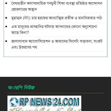
বৈষম্যহীন অসাম্প্রদায়িক গণমুখী শিক্ষা ব্যবস্থা প্রতিষ্ঠার আন্দোলন
জোরদারের আহ্বান
মুহাম্মদ (ﷺ): চার হরফের আধ্যাত্মিক প্রতীক ও মানবিকতার পাঠ
এত মানুষের প্রাণহানির ঘটনায় আপনাদের কোনো অনুশোচনা
আছে কিনা?
জালালাবাদ অ্যাসোসিয়েশন ও আমাদের সিলেট: সম্ভাবনা, সংকট
এবং উত্তরণের পথ
অারপি নিউজ