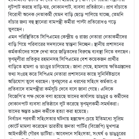
লুটপাট করছে বাড়ি-ঘর, দোকানপাট, ব্যবসা প্রতিষ্ঠানে। প্রাণ বাঁচাতে
বিরোধী অনেক নেতাকর্মী যেমন বাড়ি ছেড়ে পালিয়ে যাচ্ছে, তেমনি
বাঁচার জন্য বহু স্থানেরা বামপন্থী কর্মীরা পাল্টা প্রতিরোধও গড়ে
তুলছেন।
এমন পরিস্থিতিতে সিপিএমের কেন্দ্রীয় ও রাজ্য নেতারা নেতাকর্মীদের
বাড়ি গিয়ে পরিবারের সদস্যদের স্বান্তনা দিচ্ছেন। স্থানীয় প্রশাসনের
কর্মকর্তাদের সঙ্গে দেখা করে জড়িতদের বিরুদ্ধে ব্যবস্থা নিতে বলছেন।
তৃণমূলীরা প্রতিকুর রহমানসহ সিপিএমের বেশ কয়েকজন প্রার্থীর
বাড়িতে হামলা ও ভাংচুর চালিয়েছে। জানা গেছে, হামলায় ক্ষতিগ্রস্তদের
তথ্য সংগ্রহ করে সিপিএম নেতারা প্রশাসনের কাছে সুনির্দিষ্টভাবে
অভিযোগ তুলে ধরছেন। তৃণমূলের এ ধরণের সহিংস কর্মকা-ের
প্রতিবাদে বামপন্থীরা কর্মসূচি দেবে বলে জানা গেছে। এদিকে
বিজেপি’র পক্ষ থেকে বলা হয়েছে তাদের কার্যালয় ভাঙচুর ও কর্মীদের
দোকানপাট ব্যবসা প্রতিষ্ঠানে লুট করেছে তৃণমূলকর্মী-সমর্থকরা।
তাদের অন্তত ৯জন কর্মীকে হত্যা করা হয়েছে।
নির্বাচন পরবর্তী সহিংসতার ঘটনায় হস্তক্ষেপ চেয়ে ইতিমধ্যে সুপ্রিম
কোর্টে মামলা করেছেন ভারতীয় জনতা পার্টির (বিজেপি) মুখপাত্র
আইনজীবী গৌরব ভাটিয়া। আবেদনে সহিংসতা, সংঘর্ষ ও ভাঙচুরের