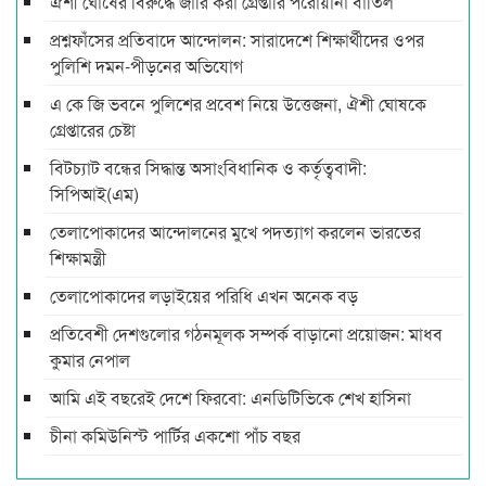
ঐশী ঘোষের বিরুদ্ধে জারি করা গ্রেপ্তারি পরোয়ানা বাতিল
প্রশ্নফাঁসের প্রতিবাদে আন্দোলন: সারাদেশে শিক্ষার্থীদের ওপর
পুলিশি দমন-পীড়নের অভিযোগ
এ কে জি ভবনে পুলিশের প্রবেশ নিয়ে উত্তেজনা, ঐশী ঘোষকে
গ্রেপ্তারের চেষ্টা
বিটচ্যাট বন্ধের সিদ্ধান্ত অসাংবিধানিক ও কর্তৃত্ববাদী:
সিপিআই(এম)
তেলাপোকাদের আন্দোলনের মুখে পদত্যাগ করলেন ভারতের
শিক্ষামন্ত্রী
তেলাপোকাদের লড়াইয়ের পরিধি এখন অনেক বড়
প্রতিবেশী দেশগুলোর গঠনমূলক সম্পর্ক বাড়ানো প্রয়োজন: মাধব
কুমার নেপাল
আমি এই বছরেই দেশে ফিরবো: এনডিটিভিকে শেখ হাসিনা
চীনা কমিউনিস্ট পার্টির একশো পাঁচ বছর