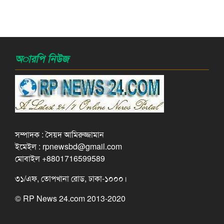
অারপি নিউজ
সম্পাদক : সৈয়দ আমিরুজ্জামান
ইমেইল : rpnewsbd@gmail.com
মোবাইল +8801716599589
৩১/এফ, তোপখানা রোড, ঢাকা-১০০০।
© RP News 24.com 2013-2020