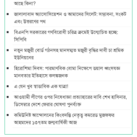
আছে কিনা?
জালালাবাদ অ্যাসোসিয়েশন ও আমাদের সিলেট: সম্ভাবনা, সংকট
এবং উত্তরণের পথ
বিএনপি সরকারের গণবিরোধী চরিত্র ক্রমেই উন্মোচিত হচ্ছে:
সিপিবি
নতুন মজুরী বোর্ড গঠনসহ মানসম্মত মজুরী বৃদ্ধির দাবী চা শ্রমিক
ইউনিয়নের
হিরোশিমা দিবস: পারমাণবিক বোমা নিক্ষেপে ভয়াল ধ্বংসযজ্ঞ
মানবতার ইতিহাসে কলঙ্কজনক
এ যেন খুব স্বাভাবিক এক যাত্রা!
আওয়ামী লীগের ওপর নিষেধাজ্ঞা প্রত্যাহারের দাবি শেখ হাসিনার,
ডিসেম্বরে দেশে ফেরার ঘোষণা পুনর্ব্যক্ত
কমিউনিষ্ট আন্দোলনের কিংবদন্তি নেতৃত্ব কমরেড মুজফ্ফর
আহমদের ১৩৭তম জন্মবার্ষিকী আজ