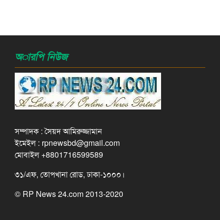
অারপি নিউজ
সম্পাদক : সৈয়দ আমিরুজ্জামান
ইমেইল : rpnewsbd@gmail.com
মোবাইল +8801716599589
৩১/এফ, তোপখানা রোড, ঢাকা-১০০০।
© RP News 24.com 2013-2020