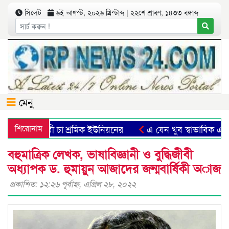
সিলেট
৬ই আগস্ট, ২০২৬ খ্রিস্টাব্দ | ২২শে শ্রাবণ, ১৪৩৩ বঙ্গাব্দ
মেনু
ী বৃদ্ধির দাবী চা শ্রমিক ইউনিয়নের
শিরোনাম
এ যেন খুব স্বাভাবিক এক যাত
বহুমাত্রিক লেখক, ভাষাবিজ্ঞানী ও বুদ্ধিজীবী
অধ্যাপক ড. হুমায়ুন আজাদের জন্মবার্ষিকী অাজ
প্রকাশিত: ১২:২৬ পূর্বাহ্ণ, এপ্রিল ২৮, ২০২২