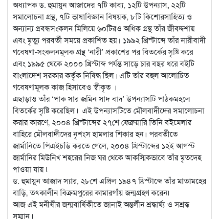
অধ্যাপক ড. হুমায়ুন আজাদের ৭টি কাব্য, ১২টি উপন্যাস, ২২টি
সমালোচনা গ্রন্থ, ৭টি ভাষাবিজ্ঞান বিষয়ক, ৮টি কিশোরসাহিত্য ও
অন্যান্য প্রবন্ধসংকলন মিলিয়ে ৬০টিরও অধিক গ্রন্থ তাঁর জীবদ্দশায়
এবং মৃত্যু পরবর্তী সময়ে প্রকাশিত হয়। ১৯৯২ খ্রিস্টাব্দে তাঁর নারীবাদী
গবেষণা-সংকলনমূলক গ্রন্থ ‘নারী’ প্রকাশের পর বিতর্কের সৃষ্টি করে
এবং ১৯৯৫ থেকে ২০০০ খ্রিস্টাব্দ পর্যন্ত সাড়ে চার বছর ধরে বইটি
বাংলাদেশ সরকার কর্তৃক নিষিদ্ধ ছিল। এটি তাঁর বহুল আলোচিত
গবেষণামূলক কাজ হিসাবেও স্বীকৃত ।
এছাড়াও তাঁর ‘পাক সার জমিন সাদ বাদ’ উপন্যাসটি পাঠকমহলে
বিতর্কের সৃষ্টি করেছিল ৷ এই উপন্যাসটিতে মৌলবাদীদের সমালোচনা
করার কারণে, ২০০৪ খ্রিস্টাব্দের ২৭শে ফেব্রুয়ারি তিনি বইমেলার
বাহিরে মৌলবাদীদের নৃশংস হামলার শিকার হন। পরবর্তীতে
জার্মানিতে পিএইচডি করতে গেলে, ২০০৪ খ্রিস্টাব্দের ১২ই আগস্ট
জার্মানির মিউনিখ শহরের নিজ ঘর থেকে আকস্মিকভাবে তাঁর মৃতদেহ
পাওয়া যায় ৷
ড. হুমায়ুন আজাদ স্যার, ২৮শে এপ্রিল ১৯৪৭ খ্রিস্টাব্দে তাঁর মাতামহের
বাড়ি, তৎকালীন বিক্রমপুরের কামারগাঁয় জন্মগ্রহণ করেন৷
আজ এই মনীষীর জন্মবার্ষিকীতে জানাই অন্তর্লীন শ্রদ্ধার্ঘ্য ও সশ্রদ্ধ
সম্মান ৷