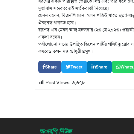
ধরণের একটি পরিস্থিতি তৈরীতে লিপ্ত এবং তার ফলে দেশে 
দুতাবাস সম্ভবত: এই সর্তকবার্তা দিয়েছে।
মেনন বলেন, বিএনপি কেন, কোন শক্তিই যাতে হত্যা-অভ্যু
ঐক্যবদ্ধ থাকতে হবে।
রাশেদ খান মেনন আজ মঙ্গলবার (২৩ মে ২০২৩) ওয়ার্কার্স প
একথা বলেন।
পর্যালোচনা সভায় উপস্থিত ছিলেন পার্টির পলিটব্যুরো
কমরেড তপন দত্ত চৌধুরী প্রমুখ।
Share
Tweet
Share
Whats
Post Views:
৩,৩৭৮
অারপি নিউজ