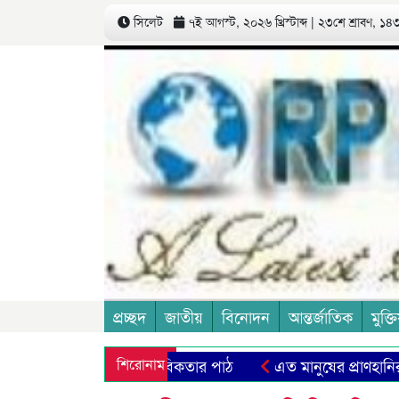
সিলেট
৭ই আগস্ট, ২০২৬ খ্রিস্টাব্দ | ২৩শে শ্রাবণ, ১৪৩৩
প্রচ্ছদ
জাতীয়
বিনোদন
আন্তর্জাতিক
মুক্তি
হরফের আধ্যাত্মিক প্রতীক ও মানবিকতার পাঠ
শিরোনাম
এত মানুষের প্রাণহানির ঘ
ির্বাচন দাবিতে সমাবেশ ও মানববন্ধন
সত্য উদ্ঘাটন ও জবাবদিহিত