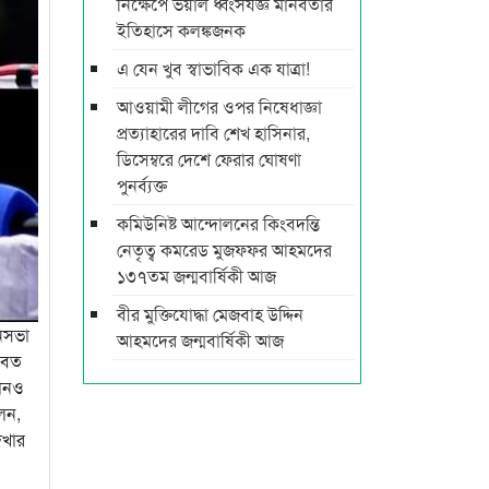
নিক্ষেপে ভয়াল ধ্বংসযজ্ঞ মানবতার
ইতিহাসে কলঙ্কজনক
এ যেন খুব স্বাভাবিক এক যাত্রা!
আওয়ামী লীগের ওপর নিষেধাজ্ঞা
প্রত্যাহারের দাবি শেখ হাসিনার,
ডিসেম্বরে দেশে ফেরার ঘোষণা
পুনর্ব্যক্ত
কমিউনিষ্ট আন্দোলনের কিংবদন্তি
নেতৃত্ব কমরেড মুজফ্ফর আহমদের
১৩৭তম জন্মবার্ষিকী আজ
বীর মুক্তিযোদ্ধা মেজবাহ উদ্দিন
নসভা
আহমদের জন্মবার্ষিকী আজ
মবেত
মানও
েন,
েখার
এ