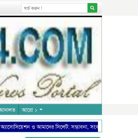
আদালত
আরো >
োসিয়েশন ও আমাদের সিলেট: সম্ভাবনা, সংকট এবং উত্তরণের পথ
নের ৪৪তম মৃত্যুবার্ষিকী আজ
৬ বছরে পদার্পণ করলো নেক্সাস 