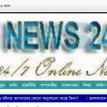
 বঙ্গাব্দ
যুদ্ধ
দর্শন
রাজনীতি
সম্পাদকীয়
সাক্ষাৎকার
শিক্ষা
আইন 
টনায় আপনাদের কোনো অনুশোচনা আছে কিনা?
জালালাবাদ অ্যাস
াই সাংবাদিকতার মূল শক্তি
বিচারপতি সৈয়দ এ বি মাহমুদ হোসে