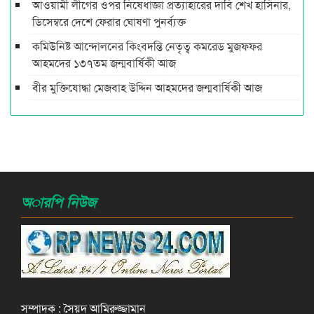
আওয়ামী লীগের ওপর নিষেধাজ্ঞা প্রত্যাহারের দাবি শেখ হাসিনার,
ডিসেম্বরে দেশে ফেরার ঘোষণা পুনর্ব্যক্ত
কমিউনিষ্ট আন্দোলনের কিংবদন্তি নেতৃত্ব কমরেড মুজফ্ফর
আহমদের ১৩৭তম জন্মবার্ষিকী আজ
বীর মুক্তিযোদ্ধা মেজবাহ উদ্দিন আহমদের জন্মবার্ষিকী আজ
অারপি নিউজ
সম্পাদক : সৈয়দ আমিরুজ্জামান