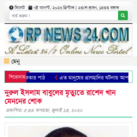
সিলেট
৭ই আগস্ট, ২০২৬ খ্রিস্টাব্দ | ২৩শে শ্রাবণ, ১৪৩৩ বঙ্গাব্দ
মেনু
 প্রতীক ও মানবিকতার পাঠ
শিরোনাম
এত মানুষের প্রাণহানির ঘটনায় আপনাদে
 সমাবেশ ও মানববন্ধন
সত্য উদ্ঘাটন ও জবাবদিহিতাই সাংবাদিকতা
নুরুল ইসলাম বাবুলের মৃত্যুতে রাশেদ খান
মেননের শোক
প্রকাশিত: ৫:৪৪ অপরাহ্ণ, জুলাই ১৩, ২০২০