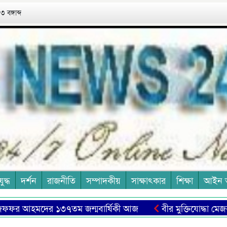
 বঙ্গাব্দ
যুদ্ধ
দর্শন
রাজনীতি
সম্পাদকীয়
সাক্ষাৎকার
শিক্ষা
আইন 
ফর আহমদের ১৩৭তম জন্মবার্ষিকী আজ
বীর মুক্তিযোদ্ধা মেজবাহ উ