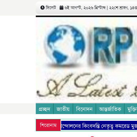
সিলেট
৬ই আগস্ট, ২০২৬ খ্রিস্টাব্দ | ২২শে শ্রাবণ, ১৪৩৩
প্রচ্ছদ
জাতীয়
বিনোদন
আন্তর্জাতিক
মুক্তি
কমিউনিষ্ট আন্দোলনের কিংবদন্তি নেতৃত্ব কমরেড মুজফ্
শিরোনাম