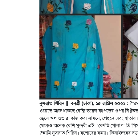
নুসরাত শিরিন || বনশ্রী (ঢাকা), ১৫ এপ্রিল ২০২১ :
?”রম
ওয়েভে আজ থাকছে বেক্সি ভয়েল কাপড়ের ওপর নিখুঁতভ
ড্রেসে অল
ওভার কাজ করা সামনে, পেছনে এবং হাতায়।
থেকেও অনেক বেশি সুন্দরী এই “রেশমি গোলাপ” থ্রি পি
?আমি নুসরাত শিরিন। যশোরের কন্যা। ঝিনাইদহের বউ।