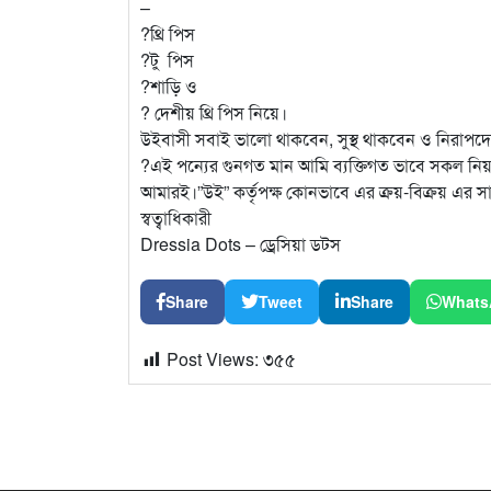
–
?থ্রি পিস
?টু পিস
?শাড়ি ও
? দেশীয় থ্রি পিস নিয়ে।
উইবাসী সবাই ভালো থাকবেন, সুস্থ থাকবেন ও নিরাপদ
?এই পন্যের গুনগত মান আমি ব্যক্তিগত ভাবে সকল নিয
আমারই।”উই” কর্তৃপক্ষ কোনভাবে এর ক্রয়-বিক্রয় এর 
স্বত্বাধিকারী
Dressia Dots – ড্রেসিয়া ডটস
Share
Tweet
Share
Whats
Post Views:
৩৫৫