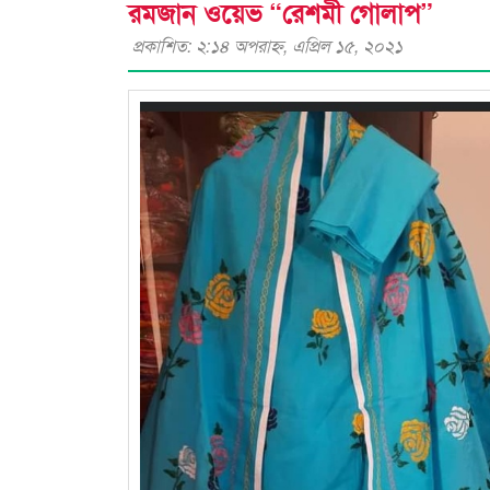
রমজান ওয়েভ “রেশমী গোলাপ”
প্রকাশিত: ২:১৪ অপরাহ্ণ, এপ্রিল ১৫, ২০২১