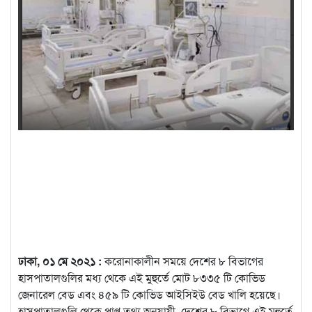
ঢাকা, ০১ মে ২০২১ :
করোনাকালীন সময়ে দেশের ৮ বিভাগের
হাসপাতালগুলির মধ্য থেকে এই মুহুর্তে মোট ৮৩৩৫ টি কোভিড
জেনারেল বেড এবং ৪৫৯ টি কোভিড আইসিইউ বেড খালি হয়েছে।
হাসপাতালগুলি থেকে প্রাপ্ত তথ্য অনুযায়ী, দেশের
৮ বিভাগে এই মুহুর্তে