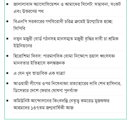
জালালাবাদ অ্যাসোসিয়েশন ও আমাদের সিলেট: সম্ভাবনা, সংকট
এবং উত্তরণের পথ
বিএনপি সরকারের গণবিরোধী চরিত্র ক্রমেই উন্মোচিত হচ্ছে:
সিপিবি
নতুন মজুরী বোর্ড গঠনসহ মানসম্মত মজুরী বৃদ্ধির দাবী চা শ্রমিক
ইউনিয়নের
হিরোশিমা দিবস: পারমাণবিক বোমা নিক্ষেপে ভয়াল ধ্বংসযজ্ঞ
মানবতার ইতিহাসে কলঙ্কজনক
এ যেন খুব স্বাভাবিক এক যাত্রা!
আওয়ামী লীগের ওপর নিষেধাজ্ঞা প্রত্যাহারের দাবি শেখ হাসিনার,
ডিসেম্বরে দেশে ফেরার ঘোষণা পুনর্ব্যক্ত
কমিউনিষ্ট আন্দোলনের কিংবদন্তি নেতৃত্ব কমরেড মুজফ্ফর
আহমদের ১৩৭তম জন্মবার্ষিকী আজ