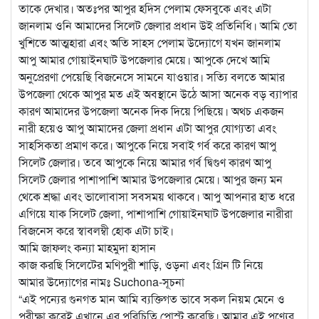
তাকে দেখার। অতঃপর আপুর হদিস পেলাম ফেসবুকে এবং এটা
জানলাম ওনি আমাদের সিলেট জেলার প্রধান উই প্রতিনিধি। আমি তো
খুশিতে আত্মহারা এবং অতি সাহস পেলাম উদ্যোগে যখন জানলাম
আপু আমার গোয়াইনঘাট উপজেলার মেয়ে। আপুকে দেখে আমি
অনুপ্রেরণা পেয়েছি বিজনেসে সামনে যাওয়ার। সত্যি বলতে আমার
উপজেলা থেকে আপুর মত এই অবস্থানে উঠে আসা অনেক বড় ব্যাপার
কারণ আমাদের উপজেলা অনেক দিক দিয়ে পিছিয়ে। অথচ একজন
নারী হয়েও আপু আমাদের জেলা প্রধান এটা আপুর যোগ্যতা এবং
সাহসিকতা প্রমাণ করে। আপুকে নিয়ে সবাই গর্ব করে কারণ আপু
সিলেট জেলার। তবে আপুকে নিয়ে আমার গর্ব দ্বিগুণ কারণ আপু
সিলেট জেলার পাশাপাশি আমার উপজেলার মেয়ে। আপুর জন্য মন
থেকে শ্রদ্ধা এবং ভালোবাসা সবসময় থাকবে। আপু আপনার হাত ধরে
এগিয়ে যাক সিলেট জেলা, পাশাপাশি গোয়াইনঘাট উপজেলার নারীরা
বিজনেস করে স্বাবলম্বী হোক এটা চাই।
আমি জাফলং কন্যা মাহমুদা হাসান
কাজ করছি সিলেটের মণিপুরী শাড়ি, ওড়না এবং গ্রিন টি নিয়ে
আমার উদ্যোগের নামঃ Suchona-সূচনা
“এই পন্যের গুনগত মান আমি ব্যক্তিগত ভাবে সকল নিয়ম মেনে ও
পরীক্ষা করেই এখানে এর পরিচিতি পোস্ট করেছি। আমার এই পণ্যের