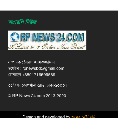
অারপি নিউজ
সম্পাদক : সৈয়দ আমিরুজ্জামান
ইমেইল : rpnewsbd@gmail.com
মোবাইল +8801716599589
৩১/এফ, তোপখানা রোড, ঢাকা-১০০০।
© RP News 24.com 2013-2020
Design and developed by
ওয়েব নেষ্ট বিডি