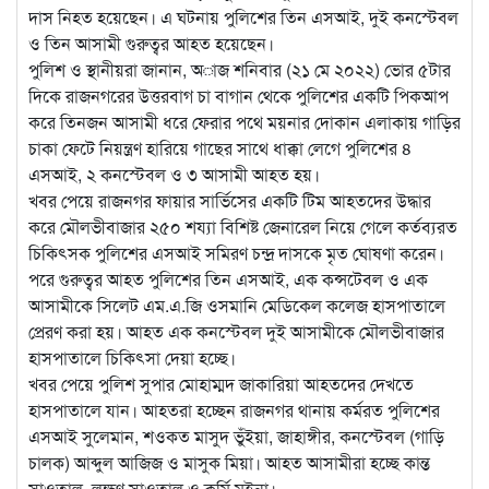
দাস নিহত হয়েছেন। এ ঘটনায় পুলিশের তিন এসআই, দুই কনস্টেবল
ও তিন আসামী গুরুত্বর আহত হয়েছেন।
পুলিশ ও স্থানীয়রা জানান, অাজ শনিবার (২১ মে ২০২২) ভোর ৫টার
দিকে রাজনগরের উত্তরবাগ চা বাগান থেকে পুলিশের একটি পিকআপ
করে তিনজন আসামী ধরে ফেরার পথে ময়নার দোকান এলাকায় গাড়ির
চাকা ফেটে নিয়ন্ত্রণ হারিয়ে গাছের সাথে ধাক্কা লেগে পুলিশের ৪
এসআই, ২ কনস্টেবল ও ৩ আসামী আহত হয়।
খবর পেয়ে রাজনগর ফায়ার সার্ভিসের একটি টিম আহতদের উদ্ধার
করে মৌলভীবাজার ২৫০ শয্যা বিশিষ্ট জেনারেল নিয়ে গেলে কর্তব্যরত
চিকিৎসক পুলিশের এসআই সমিরণ চন্দ্র দাসকে মৃত ঘোষণা করেন।
পরে গুরুত্বর আহত পুলিশের তিন এসআই, এক কন্সটেবল ও এক
আসামীকে সিলেট এম.এ.জি ওসমানি মেডিকেল কলেজ হাসপাতালে
প্রেরণ করা হয়। আহত এক কনস্টেবল দুই আসামীকে মৌলভীবাজার
হাসপাতালে চিকিৎসা দেয়া হচ্ছে।
খবর পেয়ে পুলিশ সুপার মোহাম্মদ জাকারিয়া আহতদের দেখতে
হাসপাতালে যান। আহতরা হচ্ছেন রাজনগর থানায় কর্মরত পুলিশের
এসআই সুলেমান, শওকত মাসুদ ভুঁইয়া, জাহাঙ্গীর, কনস্টেবল (গাড়ি
চালক) আব্দুল আজিজ ও মাসুক মিয়া। আহত আসামীরা হচ্ছে কান্ত
সাওতাল, লক্ষণ সাওতাল ও কুর্মি মইনা।