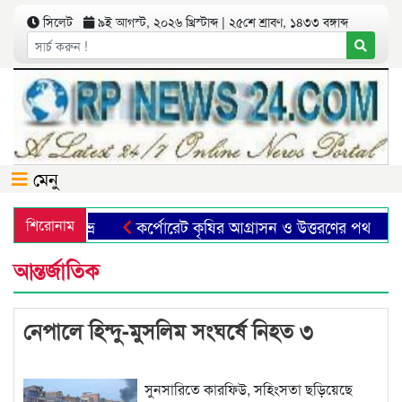
সিলেট
৯ই আগস্ট, ২০২৬ খ্রিস্টাব্দ | ২৫শে শ্রাবণ, ১৪৩৩ বঙ্গাব্দ
মেনু
ুমা-ফাহিম শুভ্র
শিরোনাম
কর্পোরেট কৃষির আগ্রাসন ও উত্তরণের পথ
ছ
আন্তর্জাতিক
নেপালে হিন্দু-মুসলিম সংঘর্ষে নিহত ৩
সুনসারিতে কারফিউ, সহিংসতা ছড়িয়েছে