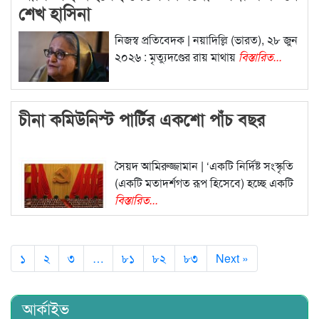
শেখ হাসিনা
নিজস্ব প্রতিবেদক | নয়াদিল্লি (ভারত), ২৮ জুন
২০২৬ : মৃত্যুদণ্ডের রায় মাথায়
বিস্তারিত...
চীনা কমিউনিস্ট পার্টির একশো পাঁচ বছর
সৈয়দ আমিরুজ্জামান | ‘একটি নির্দিষ্ট সংস্কৃতি
(একটি মতাদর্শগত রূপ হিসেবে) হচ্ছে একটি
বিস্তারিত...
১
২
৩
…
৮১
৮২
৮৩
Next »
আর্কাইভ