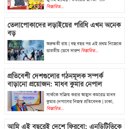
বিস্তারিত...
তেলাপোকাদের লড়াইয়ের পরিধি এখন অনেক
বড়
অরুন্ধতী রায় | বহু বছর পর এই প্রথম নিজেকে
ভারতীয় ভেবে দারুণ
বিস্তারিত...
প্রতিবেশী দেশগুলোর গঠনমূলক সম্পর্ক
বাড়ানো প্রয়োজন: মাধব কুমার নেপাল
সার্ককে সক্রিয় করার আহ্বান কমরেড মাধব
কুমার নেপালের নিজস্ব প্রতিবেদক | ঢাকা,
বিস্তারিত...
আমি এই বছরেই দেশে ফিরবো: এনডিটিভিকে