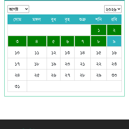
সোম
মঙ্গল
বুধ
বৃহ
শুক্র
শনি
রবি
১
২
৩
৪
৫
৬
৭
৮
৯
১০
১১
১২
১৩
১৪
১৫
১৬
১৭
১৮
১৯
২০
২১
২২
২৩
২৪
২৫
২৬
২৭
২৮
২৯
৩০
৩১